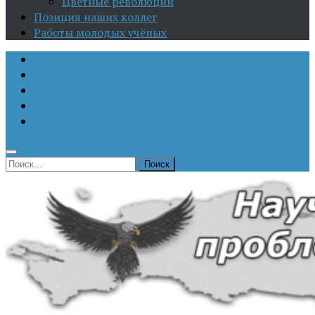
Цветные революции
Позиция наших коллег
Работы молодых учёных
О Центре
Актуальная аналитика
Научные издания
Исторические портреты
Мероприятия
Найти: