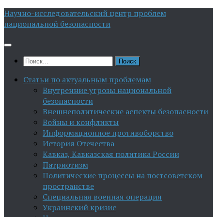
Перейти
Научно-исследовательский центр проблем
к
национальной безопасности
содержимому
Найти:
Статьи по актуальным проблемам
Внутренние угрозы национальной
безопасности
Внешнеполитические аспекты безопасности
Войны и конфликты
Информационное противоборство
История Отечества
Кавказ, Кавказская политика России
Патриотизм
Политические процессы на постсоветском
пространстве
Специальная военная операция
Украинский кризис