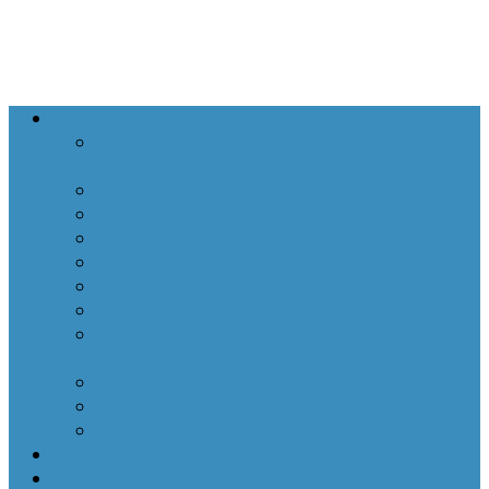
Статьи по актуальным проблемам
Внутренние угрозы национальной
безопасности
Внешнеполитические аспекты безопасности
Войны и конфликты
Информационное противоборство
История Отечества
Кавказ, Кавказская политика России
Патриотизм
Политические процессы на постсоветском
пространстве
Специальная военная операция
Украинский кризис
Цветные революции
Позиция наших коллег
Работы молодых учёных