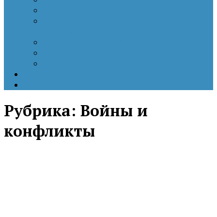
Патриотизм
Политические процессы на постсоветском
пространстве
Специальная военная операция
Украинский кризис
Цветные революции
Позиция наших коллег
Работы молодых учёных
Рубрика:
Войны и
конфликты