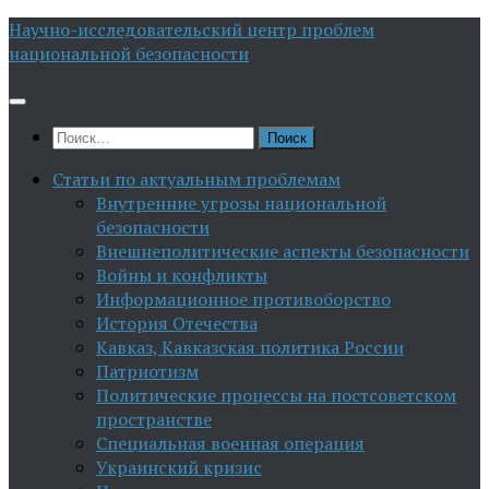
Перейти
Научно-исследовательский центр проблем
к
национальной безопасности
содержимому
Найти:
Статьи по актуальным проблемам
Внутренние угрозы национальной
безопасности
Внешнеполитические аспекты безопасности
Войны и конфликты
Информационное противоборство
История Отечества
Кавказ, Кавказская политика России
Патриотизм
Политические процессы на постсоветском
пространстве
Специальная военная операция
Украинский кризис