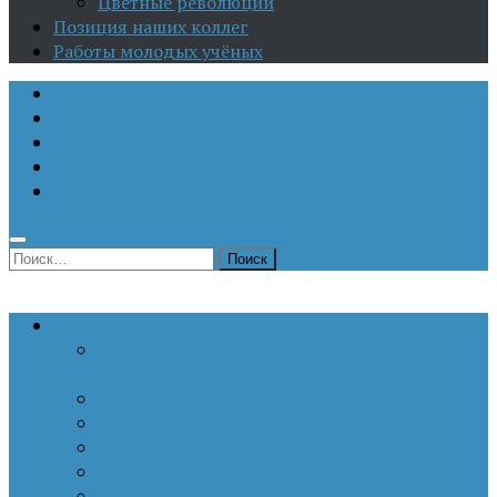
Цветные революции
Позиция наших коллег
Работы молодых учёных
О Центре
Актуальная аналитика
Научные издания
Исторические портреты
Мероприятия
Найти:
Статьи по актуальным проблемам
Внутренние угрозы национальной
безопасности
Внешнеполитические аспекты безопасности
Войны и конфликты
Информационное противоборство
История Отечества
Кавказ, Кавказская политика России