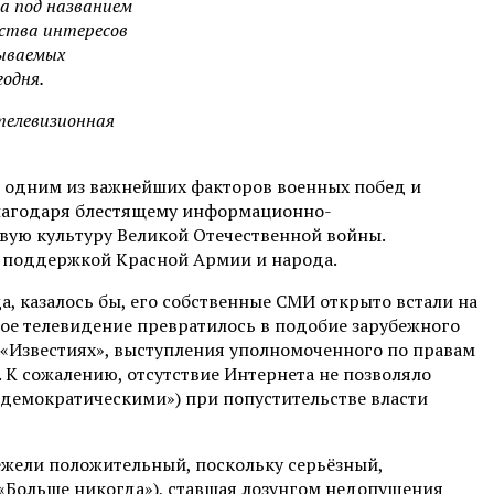
а под названием
ства интересов
зываемых
годня.
телевизионная
 одним из важнейших факторов военных побед и
благодаря блестящему информационно-
вую культуру Великой Отечественной войны.
й поддержкой Красной Армии и народа.
, казалось бы, его собственные СМИ открыто встали на
кое телевидение превратилось в подобие зарубежного
в «Известиях», выступления уполномоченного по правам
 К сожалению, отсутствие Интернета не позволяло
«демократическими») при попустительстве власти
ежели положительный, поскольку серьёзный,
(«Больше никогда»), ставшая лозунгом недопущения