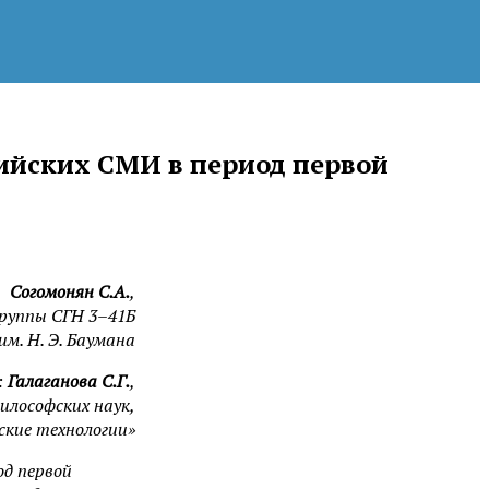
сийских СМИ в период первой
Согомонян С.А.
,
руппы СГН 3–41Б
м. Н. Э. Баумана
:
Галаганова С.Г.
,
илософских наук,
кие технологии»
од первой