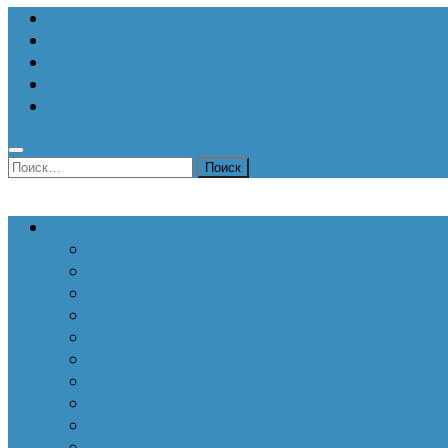
О Центре
Актуальная аналитика
Научные издания
Исторические портреты
Мероприятия
Найти:
Статьи по актуальным проблемам
Внутренние угрозы национальной безопаснос
Внешнеполитические аспекты безопасности
Войны и конфликты
Информационное противоборство
История Отечества
Кавказ, Кавказская политика России
Патриотизм
Политические процессы на постсоветском пр
Специальная военная операция
Украинский кризис