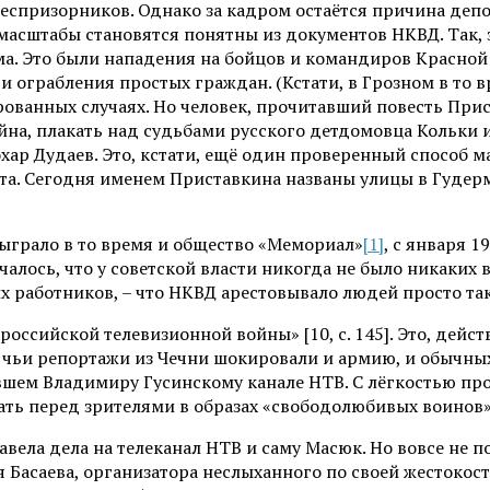
еспризорников. Однако за кадром остаётся причина деп
масштабы становятся понятны из документов НКВД. Так, з
ма. Это были нападения на бойцов и командиров Красной
 ограбления простых граждан. (Кстати, в Грозном в то в
ованных случаях. Но человек, прочитавший повесть Прис
йна, плакать над судьбами русского детдомовца Кольки и 
хар Дудаев. Это, кстати, ещё один проверенный способ м
а. Сегодня именем Приставкина названы улицы в Гудерме
ыграло в то время и общество «Мемориал»
[1]
, с января 
лось, что у советской власти никогда не было никаких в
х работников, – что НКВД арестовывало людей просто так
оссийской телевизионной войны» [10, с. 145]. Это, дейс
 чьи репортажи из Чечни шокировали и армию, и обычны
ем Владимиру Гусинскому канале НТВ. С лёгкостью прони
ть перед зрителями в образах «свободолюбивых воинов»
авела дела на телеканал НТВ и саму Масюк. Но вовсе не 
я Басаева, организатора неслыханного по своей жестокос