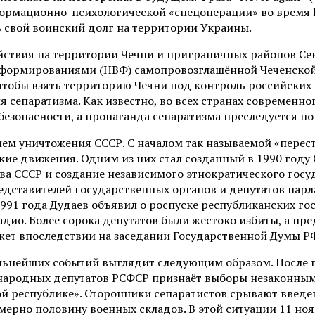
ормационно-психологической «спецоперации» во время П
 свой воинский долг на территории Украины.
действия на территории Чечни и приграничных районов С
ормированиями (НВФ) самопровозглашённой Чеченской Р
м, чтобы взять территорию Чечни под контроль российски
 сепаратизма. Как известно, во всех странах современн
зопасности, а пропаганда сепаратизма преследуется по з
м уничтожения СССР. С началом так называемой «перестр
ие движения. Одним из них стал созданный в 1990 год
ва СССР и создание независимого этнократического госуд
дставителей государственных органов и депутатов парл
1991 года Дудаев объявил о роспуске республиканских г
адио. Более сорока депутатов были жестоко избиты, а пр
ажет впоследствии на заседании Государственной Думы РФ
льнейших событий выглядит следующим образом. После 
 народных депутатов РСФСР признаёт выборы незаконным
 республике». Сторонники сепаратистов срывают введен
мерно половину военных складов. В этой ситуации 11 но