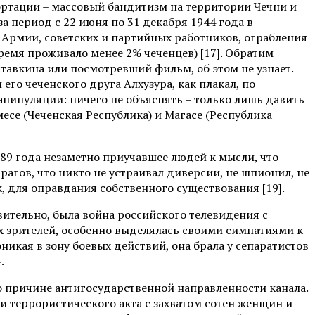
ортации – массовый бандитизм на территории Чечни и
а период с 22 июня по 31 декабря 1944 года в
 Армии, советских и партийных работников, ограбления
ремя проживало менее 2% чеченцев) [17]. Обратим
тавкина или посмотревший фильм, об этом не узнает.
его чеченского друга Алхузура, как плакал, по
анипуляции: ничего не объяснять – только лишь давить
се (Чеченская Республика) и Магасе (Республика
1989 года незаметно приучавшее людей к мысли, что
рагов, что никто не устраивал диверсии, не шпионил, не
, для оправдания собственного существования [19].
твительно, была война российского телевидения с
х зрителей, особенно выделялась своими симпатиями к
кая в зону боевых действий, она брала у сепаратистов
.
по причине антигосударственной направленности канала.
ти террористического акта с захватом сотен женщин и