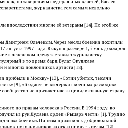
мя как, по заверениям федеральных властей, Басаев
 сепаратистами, журналистка тем самым невольно
и впоследствии многие её ветераны [14]. По этой же
ом Дмитрием Ольчевым. Через месяц боевики похитили
 августа 1997 года. Выкуп в размере 1,5 млн. долларов
ие в чеченском плену заставило журналистку
опулярный в то время бард Булат Окуджава
й и многих поклонников артиста [18].
ни прибыли в Москву» [13], «Сотни убитых, тысячи
власть» [9], «Бюджет не выдержит военных расходов»
е сообщество не признает нас за цивилизованную страну
ного по правам человека в России. В 1994 году, во
лучил из рук Дудаева орден «Рыцарь чести» [1]. Трудно
зинданах» боевики. Цинизм призывов к добровольной
 воинов-пограничников за отказ принять ислам [12].