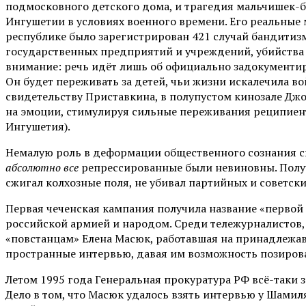
подмосковного детского дома, и трагедия мальчишек-б
Ингушетии в условиях военного времени. Его реальные 
республике было зарегистрирован 421 случай бандитиз
государственных предприятий и учреждений, убийства и
внимание: речь идёт лишь об официально задокументир
Он будет переживать за детей, чьи жизни искалечила во
свидетельству Приставкина, в полупустом кинозале Джо
на эмоции, стимулируя сильные переживания реципиент
Ингушетия).
Немалую роль в деформации общественного сознания с
абсолютно все
репрессированные были невиновны. Получа
сжигал колхозные поля, не убивал партийных и советски
Первая чеченская кампания получила название «первой р
российской армией и народом. Среди тележурналистов,
«повстанцам» Елена Масюк, работавшая на принадлежавш
пространные интервью, давая им возможность позирова
Летом 1995 года Генеральная прокуратура РФ всё-таки з
Дело в том, что Масюк удалось взять интервью у Шамил