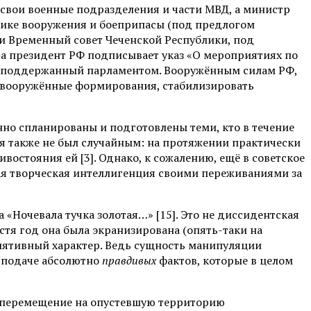
 свои военные подразделения и части МВД, а министр
блике вооружения и боеприпасы (под предлогом
и Временный совет Чеченской Республики, под
да президент РФ подписывает указ «О мероприятиях по
аз поддержанный парламентом. Вооружённым силам РФ,
е вооружённые формирования, стабилизировать
нно спланированы и подготовлены теми, кто в течение
я также не был случайным: на протяжении практически
остояния ей [3]. Однако, к сожалению, ещё в советское
я творческая интеллигенция своими переживаниями за
«Ночевала тучка золотая…» [15]. Это не диссидентская
стя год она была экранизирована (опять-таки на
улятивный характер. Ведь сущность манипуляции
й подаче абсолютно
правдивых
фактов, которые в целом
 и перемещение на опустевшую территорию