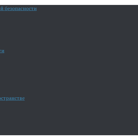
й безопасности
ти
остранстве