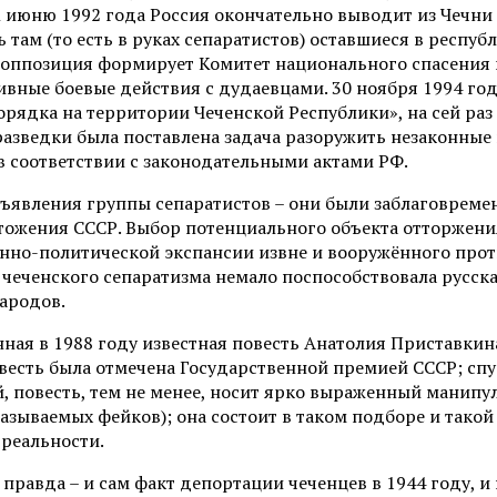
К июню 1992 года Россия окончательно выводит из Чечни
 там (то есть в руках сепаратистов) оставшиеся в респу
 оппозиция формирует Комитет национального спасения 
ивные боевые действия с дудаевцами. 30 ноября 1994 го
орядка на территории Чеченской Республики», на сей р
азведки была поставлена задача разоружить незаконны
в соответствии с законодательными актами РФ.
изъявления группы сепаратистов – они были заблаговреме
тожения СССР. Выбор потенциального объекта отторжени
нно-политической экспансии извне и вооружённого против
еченского сепаратизма немало поспособствовала русска
ародов.
я в 1988 году известная повесть Анатолия Приставкина 
овесть была отмечена Государственной премией СССР; спу
й, повесть, тем не менее, носит ярко выраженный манип
азываемых фейков); она состоит в таком подборе и тако
реальности.
е правда – и сам факт депортации чеченцев в 1944 году,