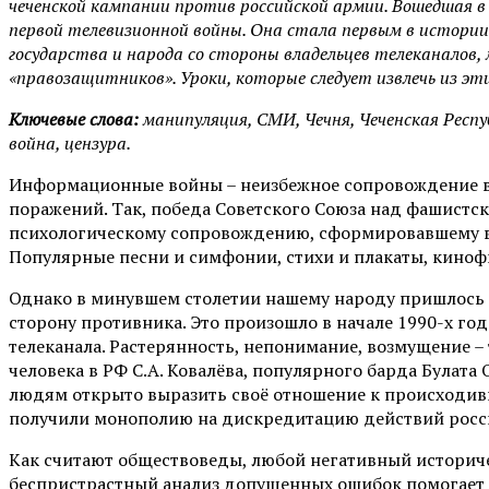
чеченской кампании против российской армии. Вошедшая 
первой телевизионной войны. Она стала первым в истор
государства и народа со стороны владельцев телеканалов
«правозащитников». Уроки, которые следует извлечь из эт
Ключевые слова:
манипуляция, СМИ, Чечня, Чеченская Респу
война, цензура.
Информационные войны – неизбежное сопровождение вс
поражений. Так, победа Советского Союза над фашист
психологическому сопровождению, сформировавшему в 
Популярные песни и симфонии, стихи и плакаты, кино
Однако в минувшем столетии нашему народу пришлось с
сторону противника. Это произошло в начале 1990-х го
телеканала. Растерянность, непонимание, возмущение –
человека в РФ С.А. Ковалёва, популярного барда Булат
людям открыто выразить своё отношение к происходивш
получили монополию на дискредитацию действий росс
Как считают обществоведы, любой негативный историче
беспристрастный анализ допущенных ошибок помогает и