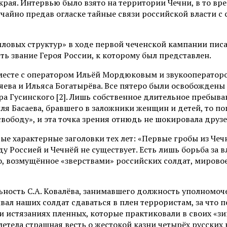
рая. Интервью было взято на территории Чечни, в то вре
учайно предав огласке тайные связи российской власти с
ловых структур» в ходе первой чеченской кампании писал
ть звание Героя России, к которому был представлен.
вместе с оператором Ильёй Мордюковым и звукооператор
ва и Ильяса Богатырёва. Все пятеро были освобождены 17
 Гусинского [2]. Лишь собственное длительное пребыван
иля Басаева, бравшего в заложники женщин и детей, то п
вободу», и эта точка зрения отнюдь не шокировала друзе
рые характерные заголовки тех лет: «Первые гробы из Чеч
у Россией и Чечнёй не существует. Есть лишь борьба за 
то, возмущённое «зверствами» российских солдат, мирово
ность С.А. Ковалёва, занимавшего должность уполномочен
л наших солдат сдаваться в плен террористам, за что по
х и истязаниях пленных, которые практиковали в своих «
блетела страшная весть о жестокой казни четырёх русских