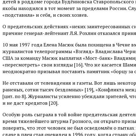
детей в роддоме города Будённовска Ставропольского к
якобы находился в тот момент за пределами России. Сл
«подставила» и себя, и своих хозяев.
О предательских действиях «неких заинтересованных си
причине генерал-лейтенант Л.Я. Рохлин отказался приня
10 мая 1997 года Елена Масюк была похищена в Чечне 
журналистов телепрограммы «Взгляд» Владислава Черняе
США за команду Масюк выплатил «Мост-банк» Владимира
«пересмотреть» свои взгляды [16]. Что же касается Шам
неоднократно призывал поставить памятник «борцу за с
Не отставали от телевидения и газеты. Вот лишь некото
раненых, сотни тысяч бездомных» [19], «Конфликта межд
[цит. по 8]. Журналисты усиленно убеждали зрителей, ч
и не даст кредитов [20].
Особую роль сыграла в той войне предательская деятель
время тяжелейшего штурма Грозного, он открыто призыва
поверить, что этот человек не был осведомлён о пытка
сдаче в плен стал очевиден в 1996 году, когда страну о