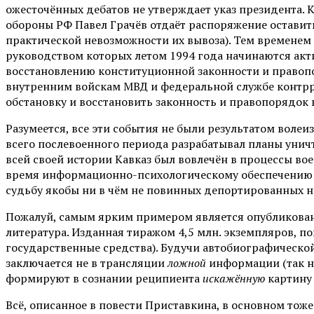
ожесточённых дебатов не утверждает указ президента. 
обороны РФ Павел Грачёв отдаёт распоряжение оставить
практической невозможности их вывоза). Тем временем
руководством которых летом 1994 года начинаются акт
восстановлению конституционной законности и правоп
внутренним войскам МВД и федеральной службе контрр
обстановку и восстановить законность и правопорядок 
Разумеется, все эти события не были результатом воле
всего послевоенного периода разрабатывал планы унич
всей своей истории Кавказ был вовлечён в процессы вое
время информационно-психологическому обеспечению ч
судьбу якобы ни в чём не повинных депортированных н
Пожалуй, самым ярким примером является опубликованна
литература. Изданная тиражом 4,5 млн. экземпляров, п
государственные средства). Будучи автобиографическо
заключается не в трансляции
ложной
информации (так н
формируют в сознании реципиента
искажённую
картину 
Всё, описанное в повести Приставкина, в основном тож