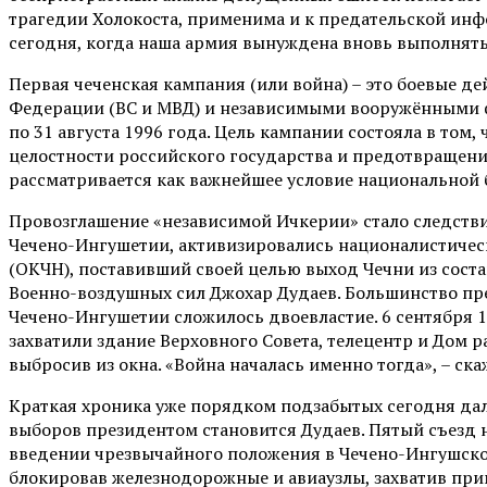
трагедии Холокоста, применима и к предательской инф
сегодня, когда наша армия вынуждена вновь выполнять
Первая чеченская кампания (или война) – это боевые 
Федерации (ВС и МВД) и независимыми вооружёнными ф
по 31 августа 1996 года. Цель кампании состояла в то
целостности российского государства и предотвращения
рассматривается как важнейшее условие национальной бе
Провозглашение «независимой Ичкерии» стало следствие
Чечено-Ингушетии, активизировались националистическ
(ОКЧН), поставивший своей целью выход Чечни из соста
Военно-воздушных сил Джохар Дудаев. Большинство пре
Чечено-Ингушетии сложилось двоевластие. 6 сентября 
захватили здание Верховного Совета, телецентр и Дом р
выбросив из окна. «Война началась именно тогда», – ск
Краткая хроника уже порядком подзабытых сегодня да
выборов президентом становится Дудаев. Пятый съезд
введении чрезвычайного положения в Чечено-Ингушской
блокировав железнодорожные и авиаузлы, захватив при