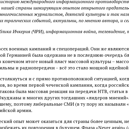
в историю международного информационного противоборств
ии нашей страны шокирующим опытом открытого предатель
, многочисленных журналистов, деятелей культуры и так на
их трагических событий, актуальны, по мнению автора, и се
блика Ичкерия (ЧРИ), информационная война, телевидение, 
ех военных кампаний и спецопераций. Они же являются
ской Германией была одержана не в последнюю очередь 
конечном итоге новый пласт массовой культуры – массо
фильмы и радиопередачи – всё это стало мощной идейно
толкнуться и с прямо противоположной ситуацией, когда
дов, во время первой чеченской кампании, когда российс
 такова была массовая реакция на передачи НТВ, статьи 
а Окуджавы и многих других тогдашних «лидеров мнений».
ему, поэтому либеральные СМИ (в ту пору их называли 
ийской армии.
ский опыт может оказаться для страны более ценным, н
збежать их повторения в будущем. Фраза «Never again» 