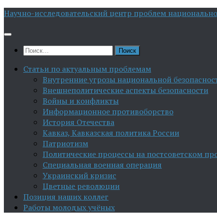
Перейти
Научно-исследовательский центр проблем национально
к
содержимому
Найти:
Статьи по актуальным проблемам
Внутренние угрозы национальной безопаснос
Внешнеполитические аспекты безопасности
Войны и конфликты
Информационное противоборство
История Отечества
Кавказ, Кавказская политика России
Патриотизм
Политические процессы на постсоветском пр
Специальная военная операция
Украинский кризис
Цветные революции
Позиция наших коллег
Работы молодых учёных