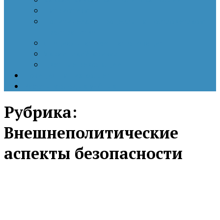
Патриотизм
Политические процессы на постсоветском
пространстве
Специальная военная операция
Украинский кризис
Цветные революции
Позиция наших коллег
Работы молодых учёных
Рубрика:
Внешнеполитические
аспекты безопасности