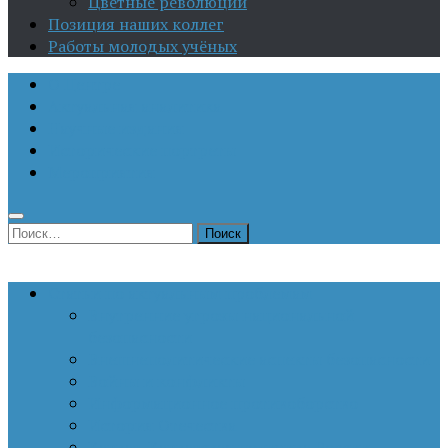
Цветные революции
Позиция наших коллег
Работы молодых учёных
О Центре
Актуальная аналитика
Научные издания
Исторические портреты
Мероприятия
Найти:
Статьи по актуальным проблемам
Внутренние угрозы национальной
безопасности
Внешнеполитические аспекты безопасности
Войны и конфликты
Информационное противоборство
История Отечества
Кавказ, Кавказская политика России