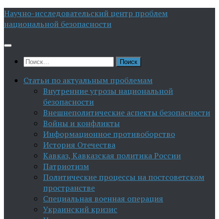
Перейти
Научно-исследовательский центр проблем
к
национальной безопасности
содержимому
Найти:
Статьи по актуальным проблемам
Внутренние угрозы национальной
безопасности
Внешнеполитические аспекты безопасности
Войны и конфликты
Информационное противоборство
История Отечества
Кавказ, Кавказская политика России
Патриотизм
Политические процессы на постсоветском
пространстве
Специальная военная операция
Украинский кризис