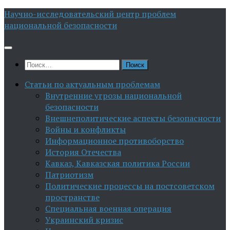
Перейти
Научно-исследовательский центр проблем
к
национальной безопасности
содержимому
Найти:
Статьи по актуальным проблемам
Внутренние угрозы национальной
безопасности
Внешнеполитические аспекты безопасности
Войны и конфликты
Информационное противоборство
История Отечества
Кавказ, Кавказская политика России
Патриотизм
Политические процессы на постсоветском
пространстве
Специальная военная операция
Украинский кризис