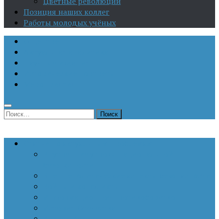
Цветные революции
Позиция наших коллег
Работы молодых учёных
О Центре
Актуальная аналитика
Научные издания
Исторические портреты
Мероприятия
Найти:
Статьи по актуальным проблемам
Внутренние угрозы национальной
безопасности
Внешнеполитические аспекты безопасности
Войны и конфликты
Информационное противоборство
История Отечества
Кавказ, Кавказская политика России