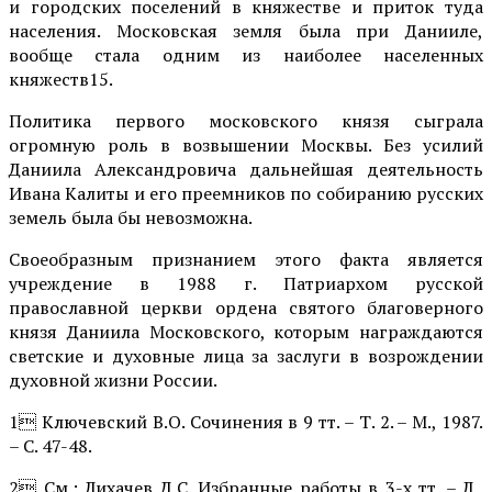
и городских поселений в кня­жестве и приток туда
населения. Московская земля была при Данииле,
вообще стала одним из наиболее населенных
княжеств15.
Политика первого московского князя сыграла
огромную роль в возвышении Москвы. Без усилий
Даниила Александровича дальнейшая деятельность
Ивана Калиты и его преемников по собиранию русских
земель была бы невозможна.
Своеобразным признанием этого факта является
учреждение в 1988 г. Патриархом русской
православной церкви ордена святого благоверного
князя Даниила Московского, которым награждаются
светские и духовные лица за заслуги в возрождении
духовной жизни России.
1 Ключевский В.О. Сочинения в 9 тт. – Т. 2. – М., 1987.
– С. 47-48.
2 См.: Лихачев Д.С. Избранные рабо­ты в 3-х тт. – Л.,