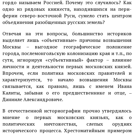
гордо назы­ваем Россией. Почему это случилось? Как
одно из рядовых княжеств, находившихся на пери­
ферии северо-восточной Руси, сумело стать цент­ром
объединения разоб­щенных русских земель?
Отвечая на эти вопросы, большинство историков
выделяет лишь «объективные» причины возвышения
Москвы – выгодное географическое положение
города, послемонгольскую колонизацию края и т.п., по
сути, игнорируя «субъективный» фактор – влияние
личности и деятельности первых московских князей.
Впрочем, если политика московских правителей и
характеризуется, то начало возвышения Москвы
связывается, как правило, лишь с именем Ивана
Калиты, забывая о его предшественнике и отце, ‒
Данииле Александровиче.
В отечественной историографии прочно утвердилось
мнение о первых московских князьях, как о
политических ничтожествах, слепых орудиях
исторического процесса. Хрестоматийным примером