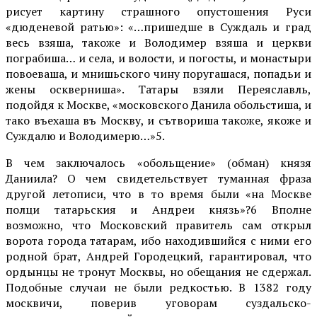
рисует картину страш­ного опустошения Руси
«дюденевой ратью»: «…пришедше в Суждаль и град
весь взяша, такоже и Володимер взяша и церкви
пограбиша… и села, и волости, и погосты, и монастыри
повоеваша, и мнишьского чину поругашася, попадьи и
жены оскверниша». Татары взяли Переяславль,
подойдя к Москве, «московского Данила обольстиша, и
тако въехаша въ Москву, и сътвориша тако­же, якоже и
Суждалю и Володимерю…»5.
В чем заключалось «обольщение» (обман) князя
Даниила? О чем свидетельст­вует туманная фраза
другой летописи, что в то время бы­ли «на Москве
полци татарьския и Андреи князь»?6 Вполне
возможно, что Мос­ковский правитель сам от­крыл
ворота города татарам, ибо находившийся с ними его
родной брат, Андрей Горо­децкий, гарантировал, что
ордынцы не тронут Москвы, но обещания не сдержал.
По­добные случаи не были ред­костью. В 1382 году
москви­чи, поверив уговорам суздальско-