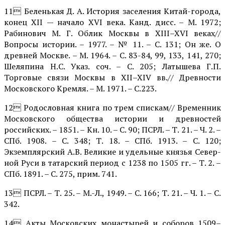
11 Беленькая Д. А. История заселения Китай-го­рода,
конец XII — начало XVI века. Канд. дисс. – М. 1972;
Рабинович М. Г. Облик Москвы в XIII–XVI веках//
Вопросы истории. – 1977. – № 11. – С. 131; Он же. О
древней Москве. – М. 1964. – С. 83-84, 99, 133, 141, 270;
Шеляпина Н.С. Указ. соч. – С. 205; Латышева Г.П.
Торговые связи Москвы в XII–XIV вв.// Древности
Москов­ского Кремля. – М. 1971. – С.223.
12 Родословная книга по трем спискам// Времен­ник
Московского общества истории и древнос­тей
российских. – 1851. – Кн. 10. – С. 90; ПСРЛ. – Т. 21. – Ч. 2. –
СПб. 1908. – С. 348; Т. 18. – СПб. 1913. – С. 120;
Экземплярский А.В. Великие и удельные князья Север­
ной Руси в татарский период с 1238 по 1505 гг. – Т. 2. –
СПб. 1891. – С. 275, прим. 741.
13 ПСРЛ. – Т. 25. – М.-Л., 1949. – С. 166; Т. 21. – Ч. 1. – С.
342.
14 Акты Московских монастырей и соборов 1509–