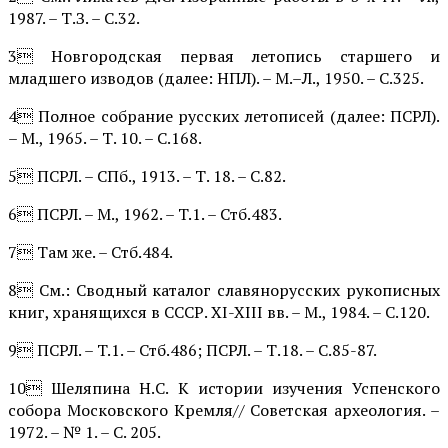
1987. – Т.З. – С.32.
3 Новгородская первая летопись старшего и
младшего изводов (далее: НПЛ). – М.–Л., 1950. – С.325.
4 Полное собрание русских лето­писей (далее: ПСРЛ).
– М., 1965. – Т. 10. – С.168.
5 ПСРЛ. – СПб., 1913. – Т. 18. – С.82.
6 ПСРЛ. – М., 1962. – T.1. – Стб.483.
7 Там же. – Стб.484.
8 См.: Сводный каталог славяно­русских рукописных
книг, храня­щихся в СССР. XI-XIII вв. – М., 1984. – С.120.
9 ПСРЛ. – T.1. – Стб.486; ПСРЛ. – Т.18. – С.85-87.
10 Шеляпина Н.С. К истории изучения Успенского
собора Московского Кремля// Советская архе­ология. –
1972. – № 1. – С. 205.