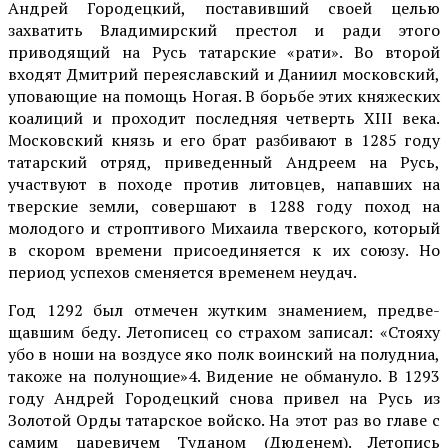
Анд­рей Городецкий, поставив­ший своей целью
захватить Владимирский престол и ра­ди этого
приводящий на Русь татарские «рати». Во второй
входят Дмитрий переяслав­ский и Даниил московский,
уповающие на помощь Ногая. В борьбе этих княжеских
коалиций и проходит послед­няя четверть XIII века.
Мос­ковский князь и его брат раз­бивают в 1285 году
татар­ский отряд, приведенный Ан­дреем на Русь,
участвуют в походе против литовцев, на­павших на
тверские земли, совершают в 1288 году поход на
молодого и строптивого Михаила тверского, который
в скором времени присоеди­няется к их союзу. Но
период успехов сменяется временем неудач.
Год 1292 был отмечен жутким знамением, предве­
щавшим беду. Летописец со страхом записал: «Стояху
убо в ноши на воздусе яко полк воинский на полудниа,
такоже на полунощие»4. Видение не обмануло. В 1293
году Ан­дрей Городецкий снова при­вел на Русь из
Золотой Орды татарское войско. На этот раз во главе с
самим царевичем Туданом (Дюденем). Лето­пись