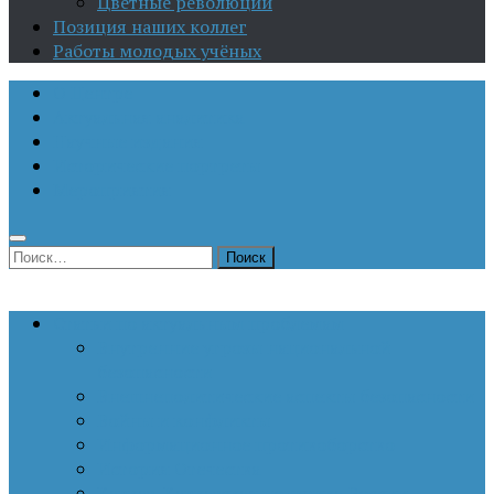
Цветные революции
Позиция наших коллег
Работы молодых учёных
О Центре
Актуальная аналитика
Научные издания
Исторические портреты
Мероприятия
Найти:
Статьи по актуальным проблемам
Внутренние угрозы национальной
безопасности
Внешнеполитические аспекты безопасности
Войны и конфликты
Информационное противоборство
История Отечества
Кавказ, Кавказская политика России