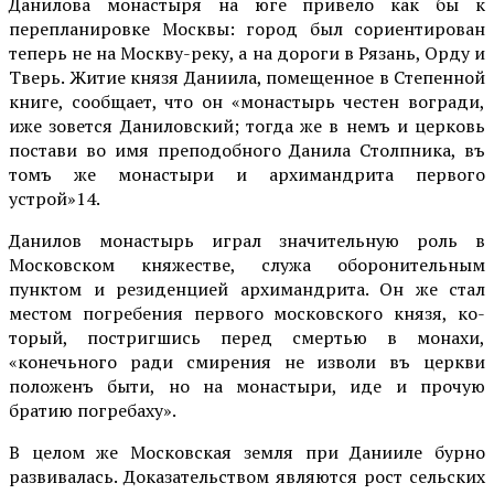
Данилова монастыря на юге привело как бы к
перепланировке Москвы: город был сориентирован
теперь не на Москву-реку, а на дороги в Рязань, Орду и
Тверь. Житие князя Даниила, помещенное в Степенной
книге, сообщает, что он «монастырь честен вогради,
иже зовется Даниловский; тогда же в немъ и церковь
постави во имя преподобного Данила Столпника, въ
томъ же монастыри и архимандрита первого
устрой»14.
Данилов монастырь играл значительную роль в
Московском княжестве, служа оборонительным
пунктом и резиденцией архимандрита. Он же стал
местом погребения первого московского князя, ко­
торый, постригшись перед смертью в монахи,
«конечьного ради смирения не изволи въ церкви
положенъ быти, но на монастыри, иде и прочую
братию погребаху».
В целом же Московская земля при Данииле бурно
развивалась. Доказательством яв­ляются рост сельских