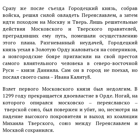
Сразу же после съезда Городецкий князь, со­брав
войска, решил си­лой овладеть Переяславлем, а затем
идти похо­дом на Москву и Тверь. Лишь решительные
дей­ствия Московского и Тверского правителей,
преградивших ему путь, помешали осуществле­нию
этого плана. Разгне­ванный неудачей, Горо­децкий
князь уехал в Зо­лотую Орду жаловаться на соперников,
а новго­родские бояре пригласи­ли на свой престол
само­го влиятельного человека в северо-восточной
Руси – князя Даниила. Сам он в город не поехал, но
послал своего сына – Ивана Калиту8.
Взлет первого Московско­го князя был недолгим. В
1299 году прекращается двоевластие в Орде. Ногай, на
которого опирался московско ‒ переяславско ‒
тверской союз, был повержен и убит, но, несмотря на
паде­ние высокого покровителя и выход из коалиции
Михаила Тверского, союз между Переяславлем и
Москвой сохра­нился.