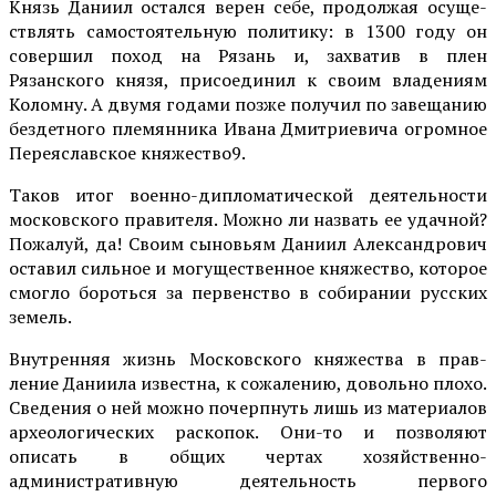
Князь Даниил остался ве­рен себе, продолжая осуще­
ствлять самостоятельную по­литику: в 1300 году он
совер­шил поход на Рязань и, за­хватив в плен
Рязанского князя, присоединил к своим владениям
Коломну. А двумя годами позже получил по за­вещанию
бездетного племян­ника Ивана Дмитриевича ог­ромное
Переяславское кня­жество9.
Таков итог военно-дипло­матической деятельности
мо­сковского правителя. Можно ли назвать ее удачной?
По­жалуй, да! Своим сыновьям Даниил Александрович
оста­вил сильное и могуществен­ное княжество, которое
смог­ло бороться за первенство в собирании русских
земель.
Внутренняя жизнь Мос­ковского княжества в прав­
ление Даниила известна, к сожалению, довольно плохо.
Сведения о ней можно почерпнуть лишь из материалов
археологических раскопок. Они-то и позволяют
описать в общих чертах хозяйственно-
административную деятель­ность первого