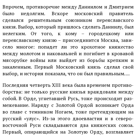
Впрочем, противоречие между Даниилом и Дмитрием
было недолгим. Вскоре мос­ковский правитель
сделался решительным союзником пе­реяславского
князя. Выбор, который пришлось сделать Даниилу, был
нелегким. От того, к кому – городецкому или
переяславскому князю – присоединится Москва, зави­
село многое: попадет ли это крохотное княжество
между молотом и наковальней и по­гибнет в кровавой
мясорубке войны или выйдет из борьбы крепким и
закаленным. Пер­вый Московский князь сде­лал свой
выбор, и история показала, что он был пра­вильным….
Последняя четверть XIII века была временем противо­
борства: не только русские князья враждовали между
собой. В Орде, угнетавшей Русь, тоже происходит раз­
межевание. Наряду с Золо­той Ордой возникает Орда
во главе с темником Ногаем, то­же претендующим на
рус­ский «улус». Из-за этого двоевластия и в северо-
вос­точной Руси складываются два княжеских союза.
Пер­вый, опирающийся на Золо­тую Орду, возглавляет