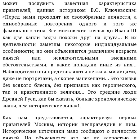
может послужить известная характеристика
правителей, данная историком В.О. Ключевским:
«Перед нами проходят не своеобразные личности, а
однообразные повторения одно­го и того же
фамильного типа. Все московские князья до Ивана III
как две капли воды похожи друг на друга… В их
деятельности заметны некото­рые индивидуальные
особенности; но они объясняются различием возраста
князей или исключительными внешни­ми
обстоятельствами, в какие попадали иные из них…
Наблюдателю они представляются не живыми лицами,
даже не портретами, а скорее манекенами… Это князья
без всякого блеска, без признаков как героического,
так и нравственного величия… Это средние люди
Древней Руси, как бы сказать, больше хронологические
знаки, чем исторические лица»1.
Как нам представляется, характеризуя первых
правителей Москвы, историк несправедлив к ним.
Исторические источники мало сообщают о личностях
князей. Но объясняется это не их «серостью и