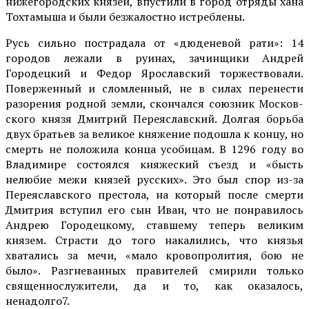
нижегородских кня­зей, впустили в город отряды хана
Тохтамыша и были без­жалостно истреблены.
Русь сильно пострадала от «дюденевой рати»: 14
городов лежали в руинах, зачин­щики Андрей
Городецкий и Федор Ярославский торжест­вовали.
Поверженный и сло­мленный, не в силах перене­сти
разорения родной земли, скончался союзник Москов­
ского князя Дмитрий Перея­славский. Долгая борьба
двух братьев за великое княжение подошла к концу, но
смерть не положила конца усоби­цам. В 1296 году во
Владими­ре состоялся княжеский съезд и «бысть
нелюбие межи князей русских». Это был спор из-за
Переяславского престола, на который после смерти
Дмитрия вступил его сын Иван, что не понрави­лось
Андрею Городецкому, ставшему теперь великим
князем. Страсти до того на­калились, что князья
хватались за мечи, «мало кровопролития, бою не
было». Разгневанных правителей смирили только
священнослужи­тели, да и то, как оказа­лось,
ненадолго7.