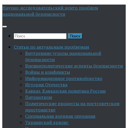
Перейти
Научно-исследовательский центр проблем
к
национальной безопасности
содержимому
Найти:
Статьи по актуальным проблемам
Внутренние угрозы национальной
безопасности
Внешнеполитические аспекты безопасности
Войны и конфликты
Информационное противоборство
История Отечества
Кавказ, Кавказская политика России
Патриотизм
Политические процессы на постсоветском
пространстве
Специальная военная операция
Украинский кризис