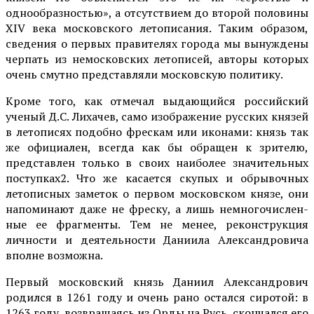
однообразностью», а отсутствием до второй половины
XIV века московского летописания. Таким образом,
сведения о первых правителях города мы вынуждены
черпать из немосковских летописей, авторы которых
очень смутно представляли московскую политику.
Кроме того, как отмечал выдающийся российский
ученый Д.С. Лихачев, само изображение русских князей
в лето­писях подобно фрескам или икона­ми: князь так
же официален, всегда как бы обращен к зри­телю,
представлен только в своих наиболее значитель­ных
поступках2. Что же касается скупых и об­рывочных
летописных замето­к о первом московском кня­зе, они
напоминают даже не фре­ску, а лишь немногочислен­
ные ее фрагменты. Тем не менее, реконструкция
личности и деятельности Даниила Александровича
вполне возможна.
Пер­вый московский князь Даниил Александрович
родился в 1261 году и очень рано остался сиротой: в
1263 году, возвращаясь из Орды на Русь, скончался его