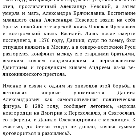
отец, прославленный Александр Невский, а затем
умерла и мать, Александра Брячиславна. Воспитание
младшего сы­на Александра Невского взя­ли на себя
братья покойного: тверской князь Ярослав Ярославич
и костромской князь Василий. Лишь после смерти
последнего, в 1276 году, Да­ниил, судя по всему, был
отпущен княжить в Москву, а в северо-вос­точной Руси
разгорелся конфликт между его старшими братьями,
ве­ликим князем владимир­ским и переяславским
Дмитрием и городецким князем Андреем из-за ве­
ликокняжеского престо­ла.
Именно в связи с од­ним из эпизодов этой борьбы в
летописях впер­вые упоминается Даниил
Александрович как само­стоятельная политиче­ская
фигура. В 1282 го­ду, сообщает летопись, «идоша
новгородци на Дмитриа к Переяславлю, и Святославъ
со тфереци, и Данило Олександрович с москвици». К
счастью, до битвы тогда не дошло, князья сумели
договориться и разошлись3.