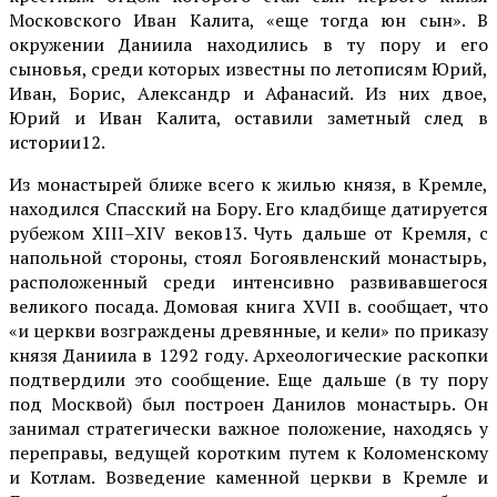
Московского Иван Калита, «еще тогда юн сын». В
окружении Даниила находились в ту пору и его
сыновья, среди которых известны по летописям Юрий,
Иван, Борис, Александр и Афанасий. Из них двое,
Юрий и Иван Калита, оставили заметный след в
истории12.
Из монастырей ближе всего к жилью князя, в Кремле,
находился Спасский на Бору. Его кладбище дати­руется
рубежом XIII–XIV веков13. Чуть дальше от Кремля, с
напольной стороны, стоял Богоявленский монастырь,
расположенный среди интенсивно развивавшегося
великого поса­да. Домовая книга XVII в. сообщает, что
«и церкви возграждены древянные, и кели» по приказу
князя Даниила в 1292 году. Археологические раскопки
подтвердили это сообщение. Еще дальше (в ту пору
под Москвой) был построен Данилов монас­тырь. Он
занимал стратегически важное положе­ние, находясь у
переправы, ведущей коротким путем к Коломенскому
и Котлам. Возведение ка­менной церкви в Кремле и