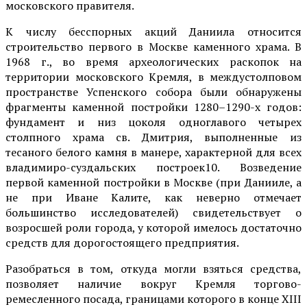
московского правителя.
К числу бесспорных акций Даниила относится
строительство первого в Москве каменного храма. В
1968 г., во время археологических раскопок на
территории московского Кремля, в междустолпо­вом
пространстве Успенского собора были обнару­жены
фрагменты каменной постройки 1280–1290-х годов:
фундамент и низ цоколя одноглавого четырех
столпного храма св. Дмитрия, выполненные из
тесаного белого камня в манере, характерной для всех
владимиро-суздальских построек10. Возведение
первой каменной постройки в Москве (при Данииле, а
не при Иване Калите, как неверно отмечает
большинство исследователей) свидетельствует о
возросшей роли города, у которой имелось достаточно
средств для дорогостоящего предприятия.
Разобраться в том, откуда могли взяться сред­ства,
позволяет наличие вокруг Кремля торгово-
ремесленного посада, границами которого в конце XIII