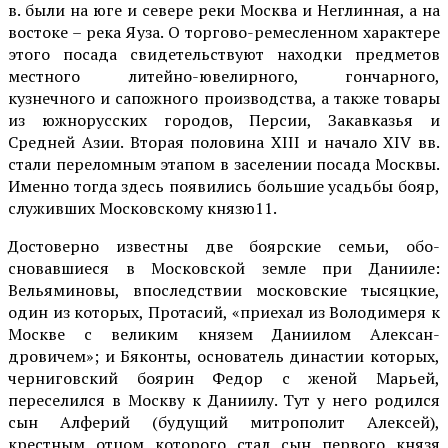
в. были на юге и севере реки Москва и Неглин­ная, а на
востоке – река Яуза. О торгово-ремесленном характере
этого посада свидетельствуют на­ходки предметов
местного литейно-ювелирного, гончарного,
кузнечного и сапожного производства, а также товары
из южнорусских городов, Персии, Закавказья и
Средней Азии. Вторая половина XIII и начало XIV вв.
стали переломным этапом в засе­лении посада Москвы.
Именно тогда здесь поя­вились большие усадьбы бояр,
служивших Москов­скому князю11.
Достоверно известны две боярские семьи, обо­
сновавшиеся в Московской земле при Данииле:
Вельяминовы, впоследствии московские тысяцкие,
один из которых, Протасий, «приехал из Володимеря к
Москве с великим князем Даниилом Алексан­
дровичем»; и Бяконты, основатель династии кото­рых,
черниговский боярин Федор с женой Марьей,
переселился в Москву к Даниилу. Тут у него родил­ся
сын Алферий (будущий митрополит Алексей),
крестным отцом которого стал сын первого князя