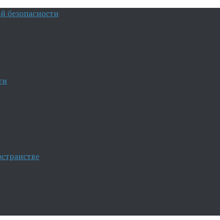
й безопасности
ти
остранстве