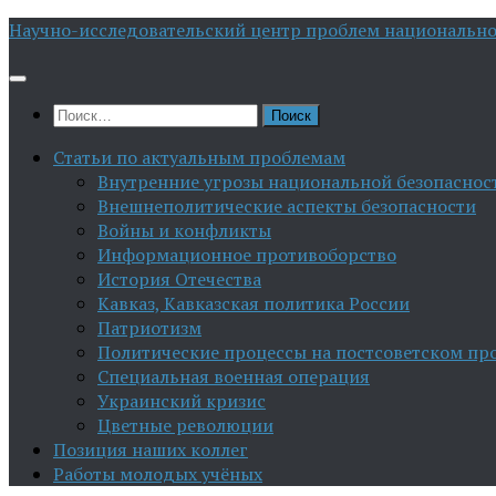
Перейти
Научно-исследовательский центр проблем национально
к
содержимому
Найти:
Статьи по актуальным проблемам
Внутренние угрозы национальной безопаснос
Внешнеполитические аспекты безопасности
Войны и конфликты
Информационное противоборство
История Отечества
Кавказ, Кавказская политика России
Патриотизм
Политические процессы на постсоветском пр
Специальная военная операция
Украинский кризис
Цветные революции
Позиция наших коллег
Работы молодых учёных