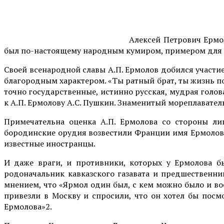
Алексей Петрович Ермо
был по-настоящему народным кумиром, примером для 
Своей всенародной славы А.П. Ермолов добился участи
благородным характером. «Ты ратный брат, ты жизнь по
точно государственные, истинно русская, мудрая голова
к А.П. Ермолову А.С. Пушкин. Знаменитый мореплаватель
Примечательна оценка А.П. Ермолова со стороны лиц
бородинские орудия возвестили Франции имя Ермолова
известные иностранцы.
И даже враги, и противники, которых у Ермолова бы
родоначальник кавказского газавата и предшественни
мнением, что «Ярмол один был, с кем можно было и вое
привезли в Москву и спросили, что он хотел бы посм
Ермолова»2.