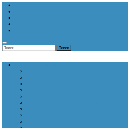
О Центре
Актуальная аналитика
Научные издания
Исторические портреты
Мероприятия
Найти:
Статьи по актуальным проблемам
Внутренние угрозы национальной безопаснос
Внешнеполитические аспекты безопасности
Войны и конфликты
Информационное противоборство
История Отечества
Кавказ, Кавказская политика России
Патриотизм
Политические процессы на постсоветском пр
Специальная военная операция
Украинский кризис