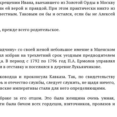
крещении Ивана, выехавшего из Золотой Орды в Москву
ли ей верой и правдой. При этом практически никто из
естным. Таковым он бы и остался, если бы не Алексей
 прежде всего родительское.
кладчину» со своей женой небольшое имение в Мценском
был избран на трехлетний срок уездным предводителем
а. В период с 1792 по 1796 год П.А. Ермолов управлял
 в отставку и поселился в деревне Лукьянчикове.
оводца и проконсула Кавказа. Так, по свидетельству
рь и отечество службы, следует служить, не щадя ничего,
цовские императивы стали для него определяющими.
браке за его отцом. Это была женщина очень умная,
ти была бичом всех гордецов, взяточников, пролазов и