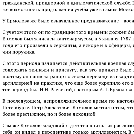
гражданской, придворной и дипломатической службе. Е
же возможность продолжения учебы уже в самом Моско
У Ермолова же было изначальное предназначение – воен
С учетом этого он по традиции того времени должен бы
Ермолов был зачислен каптенармусом, а 5 января 1787 
года его произвели в сержанты, а вскоре и в офицеры,
чин поручика.
С этого периода начинается действительная военная слу
содержать экипажи и прислугу, как это принято было 
поэтому он написал рапорт о своем переводе из гварди
артиллерией на практике, что еще более укрепило его 
тот период был Н.Н. Раевский, с которым А.П. Ермолова
В последующем, непродолжительное время по настояни
Петербурге. Петр Алексеевич Ермолов мечтал о том, чт
более престижной, но и более доходной.
Сам же Ермолов-младший с детства впитал из рассказов 
себя он видел в перспективе только артиллеристом. В