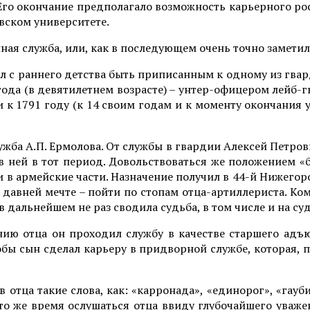
го окончание предполагало возможность карьерного рос
вском университете.
ная служба, или, как в последующем очень точно заметил
л с раннего детства быть приписанным к одному из гвард
года (в девятилетнем возрасте) – унтер-офицером лейб
 и к 1791 году (к 14 своим годам и к моменту окончания
жба А.П. Ермолова. От службы в гвардии Алексей Петрови
в ней в тот период. Довольствоваться же положением «б
и в армейские части. Назначение получил в 44-й Нижего
в давней мечте – пойти по стопам отца-артиллериста. 
 в дальнейшем не раз сводила судьба, в том числе и на 
ю отца он проходил службу в качестве старшего адъю
обы сын сделал карьеру в придворной службе, которая, 
отца такие слова, как: «карронада», «единорог», «гауб
 то же время ослушаться отца ввиду глубочайшего уваж