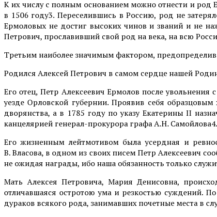
К их числу с полным основанием можно отнести и род
в 1506 году3. Переселившись в Россию, род не затеря
Ермоловых не достиг высоких чинов и званий и не на
Петрович, прославивший свой род на века, на всю Росси
Третьим наиболее значимым фактором, предопределивш
Родился Алексей Петрович в самом сердце нашей Родин
Его отец, Петр Алексеевич Ермолов после увольнения 
уезде Орловской губернии. Проявив себя образцовым 
дворянства, а в 1785 году по указу Екатерины II наз
канцелярией генерал-прокурора графа А.Н. Самойлова4. 
Его жизненным лейтмотивом была усердная и ревност
В. Власова, в одном из своих писем Петр Алексеевич соо
не ожидая награды, ибо наша обязанность только служи
Мать Алексея Петровича, Мария Денисовна, происхо
отличавшаяся остротою ума и резкостью суждений. По 
дураков всякого рода, занимавших почетные места в с