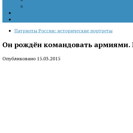
Цветные революции
Позиция наших коллег
Работы молодых учёных
Патриоты России: исторические портреты
Он рождён командовать армиями. 
Опубликовано
15.03.2015