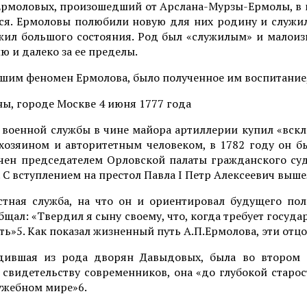
 Ермоловых, произошедший от Арслана-Мурзы-Ермолы, в 
лся. Ермоловы полюбили новую для них родину и служи
жил большого состояния. Род был «служилым» и малоизв
ю и далеко за ее пределы.
им феномен Ермолова, было полученное им воспитание,
ы, городе Москве 4 июня 1777 года
с военной службы в чине майора артиллерии купил «вс
хозяином и авторитетным человеком, в 1782 году он 
начен председателем Орловской палаты гражданского суд
С вступлением на престол Павла I Петр Алексеевич вышел
ная служба, на что он и ориентировал будущего полк
бщал: «Твердил я сыну своему, что, когда требует госуда
ть»5. Как показал жизненный путь А.П.Ермолова, эти от
дившая из рода дворян Давыдовых, была во втором 
свидетельству современников, она «до глубокой старос
лужебном мире»6.