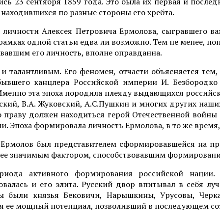
сь 23 сентября 1859 года. Это была их первая и послед
, находившихся по разные стороны его хребта.
и личности Алексея Петровича Ермолова, сыгравшего ва
 рамках одной статьи едва ли возможно. Тем не менее, п
вавшим его личность, вполне оправданна.
 и талантливым. Его феномен, отчасти объясняется тем
бывшего канцлера Российской империи И. Безбородко
менно эта эпоха породила плеяду выдающихся российских
ранский, В.А. Жуковский, А.С.Пушкин и многих других на
о праву должен находиться герой Отечественной войны 
и. Эпоха формировала личность Ермолова, в то же время,
. Ермолов был представителем сформировавшейся на п
более значимым фактором, способствовавшим формировани
риода активного формирования российской нации.
валась и его элита. Русский двор впитывал в себя лу
вы были князья Бековичи, Нарышкины, Урусовы, Чер
лся ее мощный потенциал, позволивший в последующем с