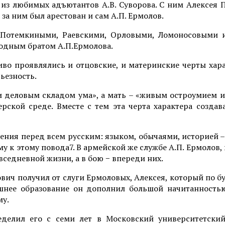
 из любимых адъютантов А.В. Суворова. С ним Алексея 
 за ним был арестован и сам А.П. Ермолов.
 Потемкиными, Раевскими, Орловыми, Ломоносовыми 
одным братом А.П.Ермолова.
во проявлялись и отцовские, и материнские черты хар
ьезность.
и деловым складом ума», а мать – «живым остроумием и
рской среде. Вместе с тем эта черта характера создав
ения перед всем русским: языком, обычаями, историей
у к этому повода7. В армейской же службе А.П. Ермолов,
вседневной жизни, а в бою − впереди них.
вич получил от слуги Ермоловых, Алексея, который по б
шнее образование он дополнил большой начитанность
му.
еделил его с семи лет в Московский университетски