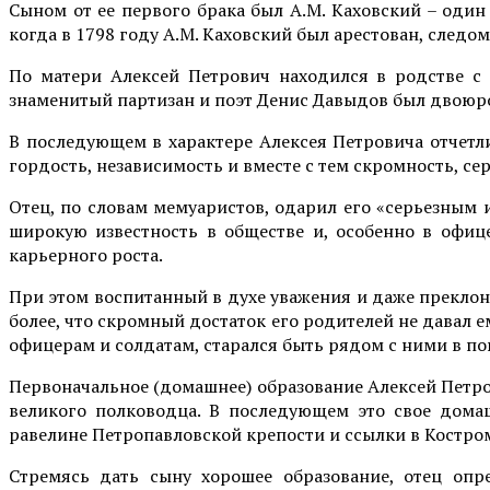
Сыном от ее первого брака был А.М. Каховский – один
когда в 1798 году А.М. Каховский был арестован, следом
По матери Алексей Петрович находился в родстве с
знаменитый партизан и поэт Денис Давыдов был двоюр
В последующем в характере Алексея Петровича отчетли
гордость, независимость и вместе с тем скромность, сер
Отец, по словам мемуаристов, одарил его «серьезным 
широкую известность в обществе и, особенно в офице
карьерного роста.
При этом воспитанный в духе уважения и даже преклон
более, что скромный достаток его родителей не давал ем
офицерам и солдатам, старался быть рядом с ними в по
Первоначальное (домашнее) образование Алексей Петро
великого полководца. В последующем это свое дома
равелине Петропавловской крепости и ссылки в Костро
Стремясь дать сыну хорошее образование, отец опр