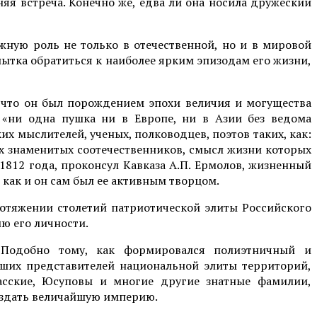
няя встреча. Конечно же, едва ли она носила дружеский
жную роль не только в отечественной, но и в мировой
опытка обратиться к наиболее ярким эпизодам его жизни,
, что он был порождением эпохи величия и могущества
 «ни одна пушка ни в Европе, ни в Азии без ведома
 мыслителей, ученых, полководцев, поэтов таких, как:
ших знаменитых соотечественников, смысл жизни которых
1812 года, проконсул Кавказа А.П. Ермолов, жизненный
 как и он сам был ее активным творцом.
ротяжении столетий патриотической элиты Российского
ю его личности.
 Подобно тому, как формировался полиэтничный и
чших представителей национальной элиты территорий,
касские, Юсуповы и многие другие знатные фамилии,
оздать величайшую империю.