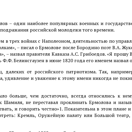
лов – один наиболее популярных военных и государств
подражания российской молодежи того времени.
ем в трех войнах с Наполеоном, деятельностью по упра
лкам», – писал о Ермолове после Бородино поэт В.А. Жук
», – назвал правителя Кавказа А.С. Грибоедов. «Я прош
 Ф.Ф. Белинсгаузен в июне 1820 года его именем назвал 
, далеких от российского патриотизма. Так, наприме
, удивление и уважение к этому имени никогда не поки
ло больше, чем достаточно, всегда относились к нему
к Шамиля, не переставал проклинать Ермолова и называ
вать, и говорить честно»1. Показательна в этом плане 
отреть: Кремль, Оружейную палату или Большой театр,