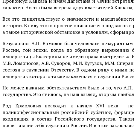
Проконсул Кавказа и имам Дагестана и Чечни встретили
характер. Но эта была встреча двух властителей Кавказа
Все это свидетельствует о значимости и масштабност
истории. В силу этого простое описание его подвигов в
а также исторической обстановке и условиям, сформиро
Безусловно, А.П. Ермолов был человеком незаурядным
России, той эпохи, когда по образному выражению 
императрицы Екатерины не имели права выстрелить». И
М.В. Ломоносов, А.В. Суворов, М.И. Кутузов, М.М. Спе
состоял в служении Отечеству. В одном ряду с ними п
императив которого также заключался в служении Росси
Не менее важным обстоятельством было и то, что А.П
государства. Это явилось, на наш взгляд, вторым наи
Род Ермоловых восходит к началу XVI века – пе
поликонфессиональный российский субэтнос, формиро
входивших в состав Российского государства. Тако
посвятившие себя служению России. И в этом заключа