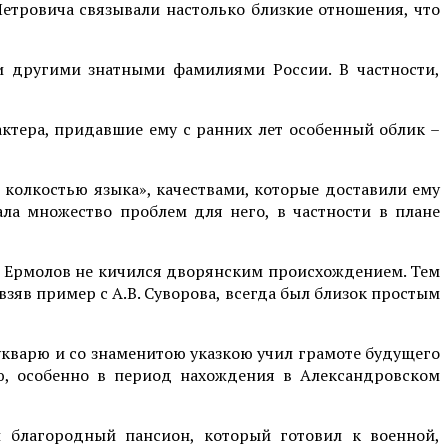
Петровича связывали настолько близкие отношения, что
и другими знатными фамилиями России. В частности,
актера, придавшие ему с ранних лет особенный облик –
 колкостью языка», качествами, которые доставили ему
ала множество проблем для него, в частности в плане
 – Ермолов не кичился дворянским происхождением. Тем
 взяв пример с А.В. Суворова, всегда был близок простым
укварю и со знаменитою указкою учил грамоте будущего
ю, особенно в период нахождения в Александровском
й благородный пансион, который готовил к военной,