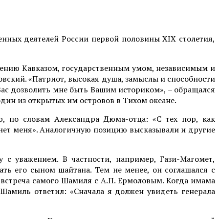
енных деятелей России первой половины XIX столетия,
влению Кавказом, государственным умом, независимым и
овский. «Патриот, высокая душа, замыслы и способности
у Вас дозволить мне быть Вашим историком», – обращался
один из открытых им островов в Тихом океане.
р, по словам Александра Дюма-отца: «С тех пор, как
нет меня». Аналогичную позицию высказывали и другие
 с уважением. В частности, например, Гази-Магомет,
ть его сыном шайтана. Тем не менее, он соглашался с
и встреча самого Шамиля с А.П. Ермоловым. Когда имама
 Шамиль ответил: «Сначала я должен увидеть генерала