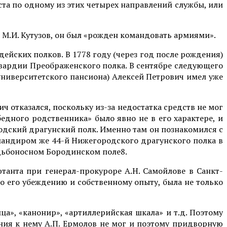
та по одному из этих четырех направлений службы, или
 М.И. Кутузов, он был «рожден командовать армиями».
ейских полков. В 1778 году (через год после рождения)
-гвардии Преображенского полка. В сентябре следующего
 университетского пансиона) Алексей Петрович имел уже
ч отказался, поскольку из-за недостатка средств не мог
едного родственника» было явно не в его характере, и
родский драгунский полк. Именно там он познакомился с
Командиром же 44-й Нижегородского драгунского полка в
судьбоносном Бородинском поле8.
танта при генерал-прокуроре А.Н. Самойлове в Санкт-
по его убеждению и собственному опыту, была не только
ица», «канонир», «артиллерийская шкала» и т.д. Поэтому
ения к нему А.П. Ермолов не мог и поэтому придворную