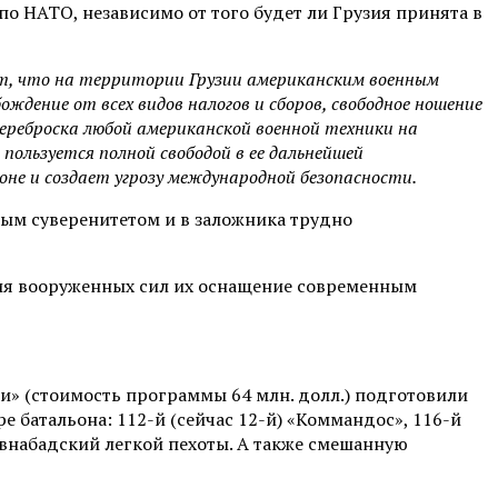
по НАТО, независимо от того будет ли Грузия принята в
ает, что на территории Грузии американским военным
дение от всех видов налогов и сборов, свободное ношение
ереброска любой американской военной техники на
ользуется полной свободой в ее дальнейшей
оне и создает угрозу международной безопасности.
ным суверенитетом и в заложника трудно
ция вооруженных сил их оснащение современным
и» (стоимость программы 64 млн. долл.) подготовили
е батальона: 112-й (сейчас 12-й) «Коммандос», 116-й
Шавнабадский легкой пехоты. А также смешанную