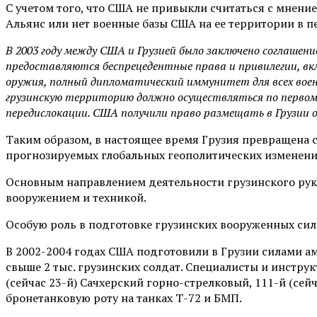
С учетом того, что США не привыкли считаться с мнение
Альянс или нет военные базы США на ее территории в п
В 2003 году между США и Грузией было заключено соглаше
предоставляются беспрецедентные права и привилегии, вкл
оружия, полный дипломатический иммунитет для всех воен
грузинскую территорию должно осуществляться по первому
передислокации. США получили право размещать в Грузии ор
Таким образом, в настоящее время Грузия превращена 
прогнозируемых глобальных геополитических изменени
Основным направлением деятельности грузинского рук
вооружением и техникой.
Особую роль в подготовке грузинских вооруженных сил
В 2002-2004 годах США подготовили в Грузии силами а
свыше 2 тыс. грузинских солдат. Специалисты и инструк
(сейчас 23-й) Сачхерский горно-стрелковый, 111-й (сей
бронетанковую роту на танках Т-72 и БМП.