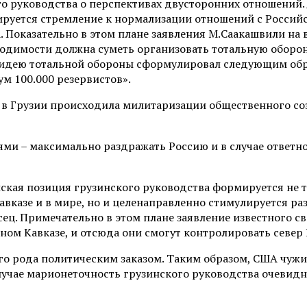
го руководства о перспективах двусторонних отношений.
руется стремление к нормализации отношений с Российс
. Показательно в этом плане заявления М.Саакашвили на 
обходимости должна суметь организовать тотальную оборо
и идею тотальной обороны сформулировал следующим образ
м 100.000 резервистов».
т в Грузии происходила милитаризации общественного со
ми – максимально раздражать Россию и в случае ответно
йская позиция грузинского руководства формируется не
вказе и в мире, но и целенаправленно стимулируется р
ец. Примечательно в этом плане заявление известного св
ом Кавказе, и отсюда они смогут контролировать север 
го рода политическим заказом. Таким образом, США чужи
лучае марионеточность грузинского руководства очевидна