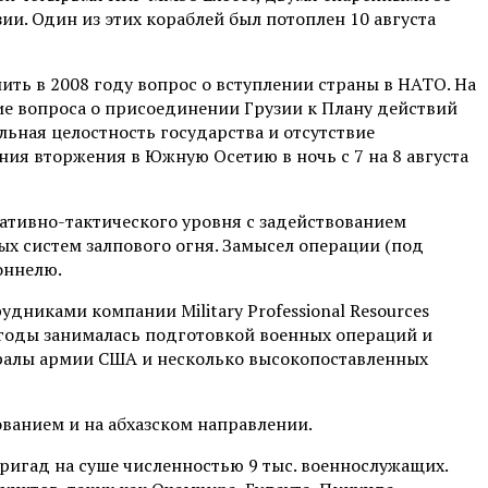
и. Один из этих кораблей был потоплен 10 августа
ть в 2008 году вопрос о вступлении страны в НАТО. На
ие вопроса о присоединении Грузии к Плану действий
льная целостность государства и отсутствие
ния вторжения в Южную Осетию в ночь с 7 на 8 августа
тивно-тактического уровня с задействованием
ых систем залпового огня. Замысел операции (под
оннелю.
дниками компании Military Professional Resources
и годы занималась подготовкой военных операций и
ералы армии США и несколько высокопоставленных
ванием и на абхазском направлении.
ригад на суше численностью 9 тыс. военнослужащих.