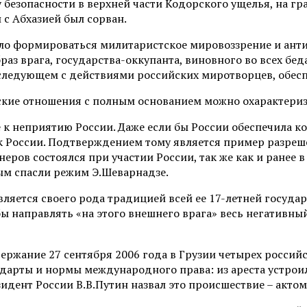
у безопасности в верхней части Кодорского ущелья, на гр
с Абхазией был сорван.
ло формироваться милитаристское мировоззрение и анти
з врага, государства-оккупанта, виновного во всех беда
оследующем с действиями российских миротворцев, обесп
кие отношения с полным основанием можно охарактеризо
к неприятию России. Даже если бы России обеспечила к
е к России. Подтверждением тому является пример разре
еров состоялся при участии России, так же как и ранее в
ым спасли режим Э.Шеварнадзе.
яется своего рода традицией всей ее 17-летней государ
обы направлять «на этого внешнего врага» весь негативн
ержание 27 сентября 2006 года в Грузии четырех россий
арты и нормы международного права: из ареста устроил
идент России В.В.Путин назвал это происшествие – акто