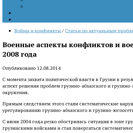
Цветные революции
Позиция наших коллег
Работы молодых учёных
Войны и конфликты
/
Статьи по актуальным пробл
Военные аспекты конфликтов и вое
2008 года
Опубликовано
12.08.2014
С момента захвата политической власти в Грузии в резу
аспект решения проблем грузино-абхазского и грузино
окружения.
Прямым следствием этого стали систематические нару
урегулированию грузино-абхазского и грузино-югоосет
С июня 2004 года резко обострилась ситуация в зоне гр
грузинскими войсками и стал повергаться систематичес