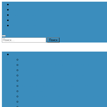
О Центре
Актуальная аналитика
Научные издания
Исторические портреты
Мероприятия
Найти:
Статьи по актуальным проблемам
Внутренние угрозы национальной безопаснос
Внешнеполитические аспекты безопасности
Войны и конфликты
Информационное противоборство
История Отечества
Кавказ, Кавказская политика России
Патриотизм
Политические процессы на постсоветском пр
Специальная военная операция
Украинский кризис