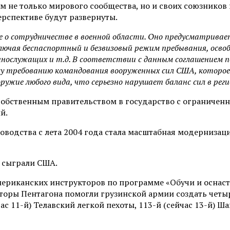
м не только мирового сообщества, но и своих союзников 
ерспективе будут развернуты.
ние о сотрудничестве в военной области. Оно предусматрив
ючая беспаспортный и безвизовый режим пребывания, освобож
нослужащих и т.д. В соответствии с данным соглашением п
 требованию командования вооруженных сил США, которое п
ужие любого вида, что серьезно нарушает баланс сил в реги
собственным правительством в государство с ограничен
й.
оводства с лета 2004 года стала масштабная модерниза
 сыграли США.
мериканских инструкторов по программе «Обучи и оснаст
торы Пентагона помогли грузинской армии создать четыр
час 11-й) Телавский легкой пехоты, 113-й (сейчас 13-й) 