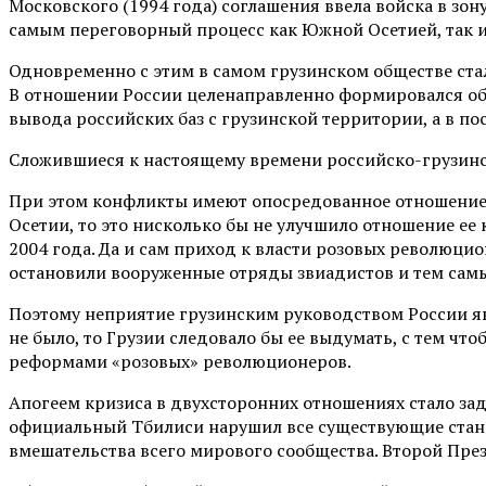
Московского (1994 года) соглашения ввела войска в зон
самым переговорный процесс как Южной Осетией, так и 
Одновременно с этим в самом грузинском обществе ста
В отношении России целенаправленно формировался обра
вывода российских баз с грузинской территории, а в п
Сложившиеся к настоящему времени российско-грузинс
При этом конфликты имеют опосредованное отношение 
Осетии, то это нисколько бы не улучшило отношение е
2004 года. Да и сам приход к власти розовых революцион
остановили вооруженные отряды звиадистов и тем сам
Поэтому неприятие грузинским руководством России явл
не было, то Грузии следовало бы ее выдумать, с тем чт
реформами «розовых» революционеров.
Апогеем кризиса в двухсторонних отношениях стало зад
официальный Тбилиси нарушил все существующие станд
вмешательства всего мирового сообщества. Второй През