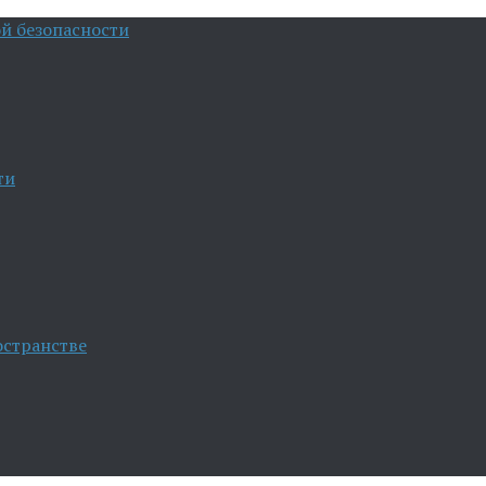
й безопасности
ти
остранстве