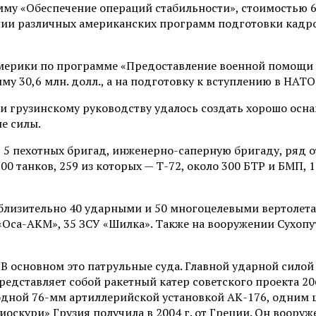
му «Обеспечение операций стабильности», стоимостью 6
инии различных американских программ подготовки кадро
Америки по программе «Предоставление военной помощи
у 30,6 млн. долл., а на подготовку к вступлению в НАТО
ики грузинскому руководству удалось создать хорошо о
е силы.
 5 пехотных бригад, инженерно-саперную бригаду, ряд 
0 танков, 259 из которых — Т-72, около 300 БТР и БМП, 1
лизительно 40 ударными и 50 многоцелевыми вертолетам
 «Оса-АКМ», 35 ЗСУ «Шилка». Также на вооружении Сухоп
. В основном это патрульные суда. Главной ударной сило
представляет собой ракетный катер советского проекта 2
одной 76-мм артиллерийской установкой АК-176, одним 
Диоскури» Грузия получила в 2004 г. от Греции. Он воор