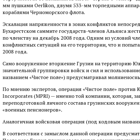
мм пушками Oerlikon, двумя 533-мм торпедными аппарат
кораблями Черноморского флота.
Эскалация напряженности в зонах конфликтов непосредс
Бухарестском саммите государств-членов Альянса жест
по членству на декабрь 2008 года. Одним из условий чл
конфликтных ситуаций на его территории, что и попыта
2008 года.
Само вооруженное вторжение Грузии на территорию Юж
значительной группировки войск и сил и использование
названием «Чистое поле») предусматривал молниеносны
По мнению экспертов, операция «Чистое поле» против Ю
Incorporates (MPRI) — именно той компании, которая, 
переподготовкой личного состава грузинских вооруже
«военных пенсионеров».
Аналогичная войсковая операция (под кодовым названи
В соответствии с замыслом данной операции предусматр