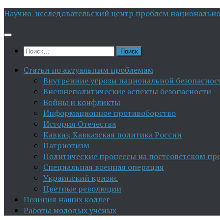
Перейти
Научно-исследовательский центр проблем национально
к
содержимому
Найти:
Статьи по актуальным проблемам
Внутренние угрозы национальной безопаснос
Внешнеполитические аспекты безопасности
Войны и конфликты
Информационное противоборство
История Отечества
Кавказ, Кавказская политика России
Патриотизм
Политические процессы на постсоветском пр
Специальная военная операция
Украинский кризис
Цветные революции
Позиция наших коллег
Работы молодых учёных