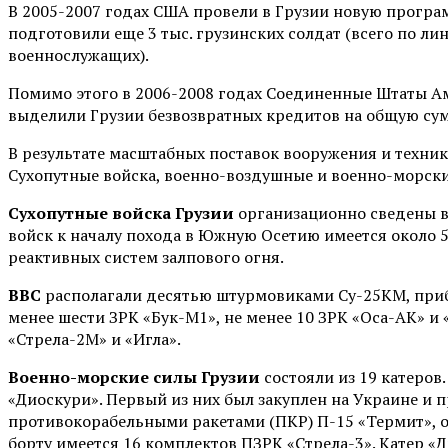
В 2005-2007 годах США провели в Грузии новую програм
подготовили еще 3 тыс. грузинских солдат (всего по л
военнослужащих).
Помимо этого в 2006-2008 годах Соединенные Штаты 
выделили Грузии безвозвратных кредитов на общую сумм
В результате масштабных поставок вооружения и техн
Сухопутные войска, военно-воздушные и военно-морски
Сухопутные войска Грузии
организационно сведены в
войск к началу похода в Южную Осетию имеется около 50
реактивных систем залпового огня.
ВВС
располагали десятью штурмовиками Су-25КМ, приб
менее шести ЗРК «Бук-М1», не менее 10 ЗРК «Оса-АК» и
«Стрела-2М» и «Игла».
Военно-морские силы Грузии
состояли из 19 катеров
«Диоскури». Первый из них был закуплен на Украине и 
противокорабельными ракетами (ПКР) П-15 «Термит», 
борту имеется 16 комплектов ПЗРК «Стрела-3». Катер «