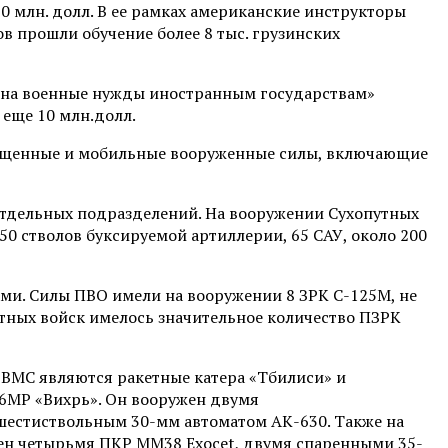
0 млн. долл. В ее рамках американские инструкторы
в прошли обучение более 8 тыс. грузинских
 на военные нужды иностранным государствам»
 еще 10 млн.долл.
снащенные и мобильные вооруженные силы, включающие
отдельных подразделений. На вооружении Сухопутных
50 стволов буксируемой артиллерии, 65 САУ, около 200
и. Силы ПВО имели на вооружении 8 ЗРК С-125М, не
утных войск имелось значительное количество ПЗРК
й ВМС являются ракетные катера «Тбилиси» и
06МР «Вихрь». Он вооружен двумя
шестиствольным 30-мм автоматом АК-630. Также на
ужен четырьмя ПКР MM38 Exocet, двумя спаренными 35-