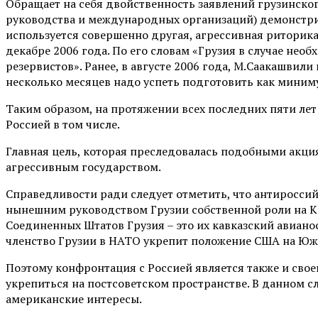
Обращает на себя двойственность заявлений грузинско
руководства и международных организаций) демонстри
используется совершенно другая, агрессивная риторика
декабре 2006 года. По его словам «Грузия в случае не
резервистов». Ранее, в августе 2006 года, М.Саакашвил
несколько месяцев надо успеть подготовить как миниму
Таким образом, на протяжении всех последних пяти ле
Россией в том числе.
Главная цель, которая преследовалась подобными акция
агрессивным государством.
Справедливости ради следует отметить, что антиросси
нынешним руководством Грузии собственной роли на Ка
Соединенных Штатов Грузия – это их кавказский авианос
членство Грузии в НАТО укрепит положение США на Южн
Поэтому конфронтация с Россией является также и свое
укрепиться на постсоветском пространстве. В данном с
американские интересы.