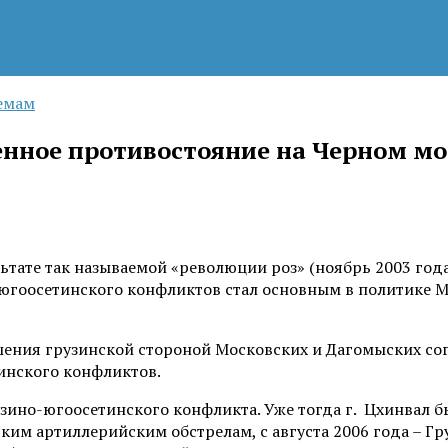
емам
нное противостояние на Черном мор
льтате так называемой «революции роз» (ноябрь 2003 год
-югоосетинского конфликтов стал основным в политике М
шения грузинской стороной Московских и Дагомыских со
инского конфликтов.
узино-югоосетинского конфликта. Уже тогда г. Цхинвал б
ким артиллерийским обстрелам, с августа 2006 года – Гр