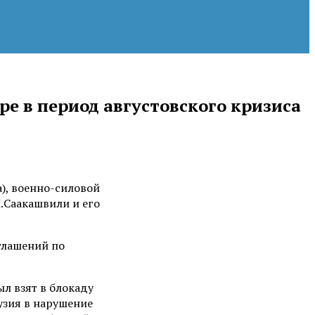
е в период августовского кризиса
а), военно-силовой
.Саакашвили и его
глашений по
ыл взят в блокаду
узия в нарушение