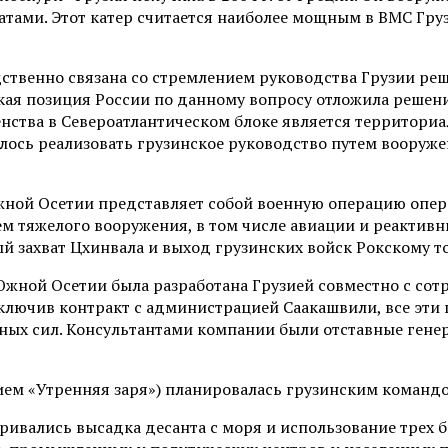
ами. Этот катер считается наиболее мощным в ВМС Грузи
твенно связана со стремлением руководства Грузии реши
кая позиция России по данному вопросу отложила решен
енства в Североатлантическом блоке является территориа
лось реализовать грузинское руководство путем вооруже
ной Осетии представляет собой военную операцию опера
м тяжелого вооружения, в том числе авиации и реактивн
й захват Цхинвала и выход грузинских войск Рокскому т
жной Осетии была разработана Грузией совместно с сотру
заключив контракт с администрацией Саакашвили, все эт
нных сил. Консультантами компании были отставные ген
ем «Утренняя заря») планировалась грузинским командо
ивались высадка десанта с моря и использование трех б