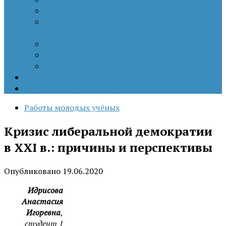
Патриотизм
Политические процессы на постсоветском
пространстве
Специальная военная операция
Украинский кризис
Цветные революции
Позиция наших коллег
Работы молодых учёных
Работы молодых учёных
Кризис либеральной демократии
в XXI в.: причины и перспективы
Опубликовано
19.06.2020
Идрисова
Анастасия
Игоревна
,
студент 1