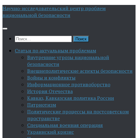
Перейти
Научно-исследовательский центр проблем
к
национальной безопасности
содержимому
Найти:
Статьи по актуальным проблемам
Внутренние угрозы национальной
безопасности
Внешнеполитические аспекты безопасности
Войны и конфликты
Информационное противоборство
История Отечества
Кавказ, Кавказская политика России
Патриотизм
Политические процессы на постсоветском
пространстве
Специальная военная операция
Украинский кризис