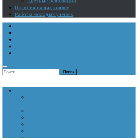
Цветные революции
Позиция наших коллег
Работы молодых учёных
О Центре
Актуальная аналитика
Научные издания
Исторические портреты
Мероприятия
Найти:
Статьи по актуальным проблемам
Внутренние угрозы национальной
безопасности
Внешнеполитические аспекты безопасности
Войны и конфликты
Информационное противоборство
История Отечества
Кавказ, Кавказская политика России