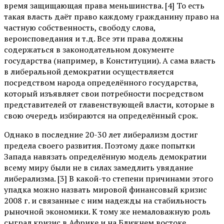
время защищающая права меньшинства. [4] То есть
такая власть даёт право каждому гражданину право на
частную собственность, свободу слова,
вероисповедания и т.д. Все эти права должны
содержаться в законодательном документе
государства (например, в Конституции). А сама власть
в либеральной демократии осуществляется
посредством народа определённого государства,
который изъявляет свои потребности посредством
представителей от главенствующей власти, которые в
свою очередь избираются на определённый срок.
Однако в последние 20-30 лет либерализм достиг
предела своего развития. Поэтому даже попытки
Запада навязать определённую модель демократии
всему миру были не в силах замедлить увядание
либерализма. [3] В какой-то степени причинами этого
упадка можно назвать мировой финансовый кризис
2008 г. и связанные с ним надежды на стабильность
рыночной экономики. К тому же немаловажную роль
сыграл кризис в Африке и на Ближнем востоке,