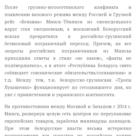
После грузино-югоосетинского конфликта и
появлению визового режима между Россией и Грузией
рейс «Белавиа» Минск–Тбилиси из еженедельного
вдруг стал ежедневным, а московский Белорусский
вокзал превратился в российско-грузинский
безвизовый пограничный переход. Причем, на все
запросы российских пограничников из Минска
приходили ответы в стиле «не знаем», «факты не
подтвердились», а в итоге «Республика Беларусь свято
соблюдает союзнические обязательства/соглашения» и
т.д. Между тем, т.н. белорусско-грузинская «Тропа
Лукашенко» функционирует до сегодняшнего дня, но
уже с привлечением и украинского контингента.
На противостоянии между Москвой и Западом с 2014 г.
Минск, развернув целую сеть центров по переупаковке
европейских товаров, заработал миллиарды долларов.
При этом белорусские власти весьма истерично
воспринимают все попытки их российских коллег