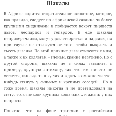
Шакалы
В Африке водится отвратительное животное, которое,
как правило, следует по африканской саванне за более
крупными хищниками и побирается вокруг пиршеств
львов, леопардов и гепардов. В еде шакалы
непривередливы, могут удовлетвориться и падалью, но
при случае не откажутся от того, чтобы выкрасть и
съесть львенка. По этой причине львы относятся к ним,
а также к их коллегам – гиенам, крайне негативно. Но с
другой стороны, шакалы не в силах завалить, к
примеру, крупную антилопу, так что им ничего не
остается, как сидеть в кустах и ждать возможности что-
нибудь стянуть у сильных и крупных соседей… Но в
тоже время, шакалы никогда и не претендовали на
статус «союзников» крупных кошачьих… и жизнь у них
непроста.
Понятно, что на фоне трагедии с российским