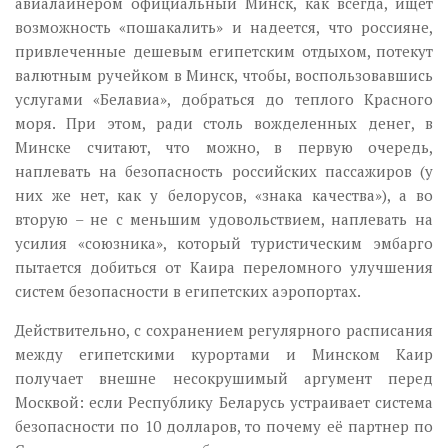
авиалайнером официальный Минск, как всегда, ищет
возможность «пошакалить» и надеется, что россияне,
привлеченные дешевым египетским отдыхом, потекут
валютным ручейком в Минск, чтобы, воспользовавшись
услугами «Белавиа», добраться до теплого Красного
моря. При этом, ради столь вожделенных денег, в
Минске считают, что можно, в первую очередь,
наплевать на безопасность российских пассажиров (у
них же нет, как у белорусов, «знака качества»), а во
вторую – не с меньшим удовольствием, наплевать на
усилия «союзника», который туристическим эмбарго
пытается добиться от Каира переломного улучшения
систем безопасности в египетских аэропортах.
Действительно, с сохранением регулярного расписания
между египетскими курортами и Минском Каир
получает внешне несокрушимый аргумент перед
Москвой: если Республику Беларусь устраивает система
безопасности по 10 долларов, то почему её партнер по