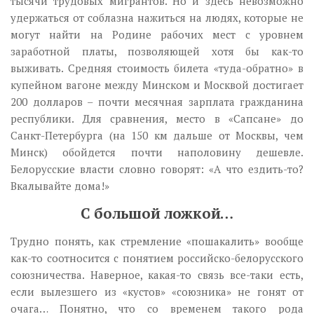
тысячи трудовых мигрантов. Но и здесь невозможно
удержаться от соблазна нажиться на людях, которые не
могут найти на Родине рабочих мест с уровнем
заработной платы, позволяющей хотя бы как-то
выживать. Средняя стоимость билета «туда-обратно» в
купейном вагоне между Минском и Москвой достигает
200 долларов – почти месячная зарплата гражданина
республики. Для сравнения, место в «Сапсане» до
Санкт-Петербурга (на 150 км дальше от Москвы, чем
Минск) обойдется почти наполовину дешевле.
Белорусские власти словно говорят: «А что ездить-то?
Вкалывайте дома!»
С большой ложкой…
Трудно понять, как стремление «пошакалить» вообще
как-то соотносится с понятием российско-белорусского
союзничества. Наверное, какая-то связь все-таки есть,
если вылезшего из «кустов» «союзника» не гонят от
очага… Понятно, что со временем такого рода