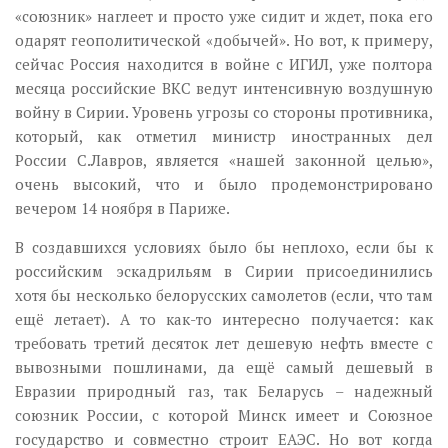
«союзник» наглеет и просто уже сидит и ждет, пока его
одарят геополитической «добычей». Но вот, к примеру,
сейчас Россия находится в войне с ИГИЛ, уже полтора
месяца российские ВКС ведут интенсивную воздушную
войну в Сирии. Уровень угрозы со стороны противника,
который, как отметил министр иностранных дел
России С.Лавров, является «нашей законной целью»,
очень высокий, что и было продемонстрировано
вечером 14 ноября в Париже.
В создавшихся условиях было бы неплохо, если бы к
российским эскадрильям в Сирии присоединились
хотя бы несколько белорусских самолетов (если, что там
ещё летает). А то как-то интересно получается: как
требовать третий десяток лет дешевую нефть вместе с
вывозными пошлинами, да ещё самый дешевый в
Евразии природный газ, так Беларусь – надежный
союзник России, с которой Минск имеет и Союзное
государство и совместно строит ЕАЭС. Но вот когда