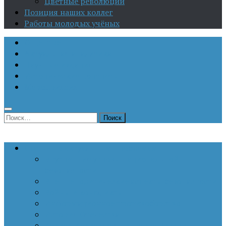
Цветные революции
Позиция наших коллег
Работы молодых учёных
О Центре
Актуальная аналитика
Научные издания
Исторические портреты
Мероприятия
Найти:
Статьи по актуальным проблемам
Внутренние угрозы национальной
безопасности
Внешнеполитические аспекты безопасности
Войны и конфликты
Информационное противоборство
История Отечества
Кавказ, Кавказская политика России