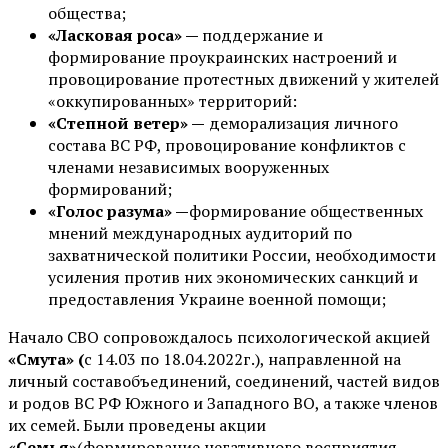
общества;
«Ласковая роса» —
поддержание и
формирование проукраинских настроений и
провоцирование протестных движений у жителей
«оккупированных» территорий:
«Степной ветер» —
деморализация личного
состава ВС РФ, провоцирование конфликтов с
членами независимых вооруженных
формирований;
«Голос разума» —
формирование общественных
мнений международных аудиторий по
захватнической политики России, необходимости
усиления против них экономических санкций и
предоставления Украине военной помощи;
Начало СВО сопровождалось психологической акцией
«Смута» (
с 14.03 по 18.04.2022г.), направленной на
личный составобъединений, соединений, частей видов
и родов ВС РФ Южного и Западного ВО, а также членов
их семей. Были проведены акции
«Семья»
(формирование негативного восприятия