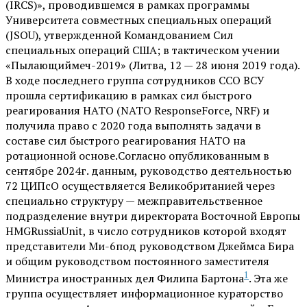
(IRCS)», проводившемся в рамках программы
Университета совместных специальных операций
(JSOU), утвержденной Командованием Сил
специальных операций США; в тактическом учении
«Пылающиймеч-2019» (Литва, 12 — 28 июня 2019 года).
В ходе последнего группа сотрудников ССО ВСУ
прошла сертификацию в рамках сил быстрого
реагирования НАТО (NATO ResponseForce, NRF) и
получила право с 2020 года выполнять задачи в
составе сил быстрого реагирования НАТО на
ротационной основе.Согласно опубликованным в
сентябре 2024г. данным, руководство деятельностью
72 ЦИПсО осуществляется Великобританией через
специально структуру — межправительственное
подразделение внутри директората Восточной Европы
HMGRussiaUnit, в число сотрудников которой входят
представители Ми-6под руководством Джеймса Бира
и общим руководством постоянного заместителя
1
Министра иностранных дел Филипа Бартона
. Эта же
группа осуществляет информационное кураторство