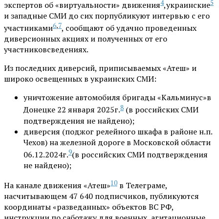
4
5
экспертов об «виртуальности» движения
,украинские
и западные СМИ до сих порпубликуют интервью с его
6
,
7
участниками
, сообщают об удачно проведенных
диверсионных акциях и полученных от его
участниковсведениях.
Из последних диверсий, приписываемых «Атеш» и
широко освещенных в украинских СМИ:
уничтожение автомобиля бригады «Кальминус»в
8
Донецке 22 января 2025г.
(в российских СМИ
подтверждения не найдено);
диверсия (поджог релейного шкафа в районе н.п.
Чехов) на железной дороге в Московской области
9
06.12.2024г.
(в российских СМИ подтверждения
не найдено);
10
На канале движения «Атеш»
в Телеграме,
насчитывающем 47 640 подписчиков, публикуются
координаты «разведанных» объектов ВС РФ,
инструкции по саботажу для военных, агитационные