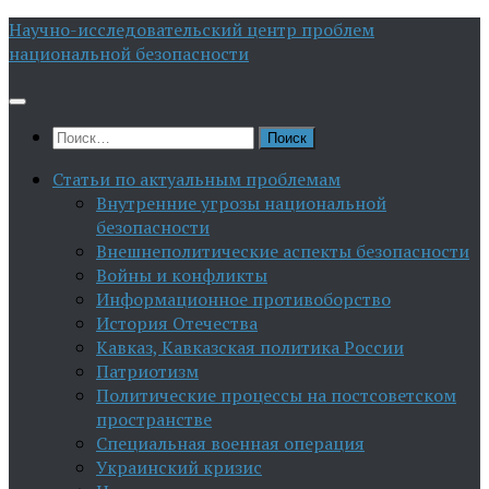
Перейти
Научно-исследовательский центр проблем
к
национальной безопасности
содержимому
Найти:
Статьи по актуальным проблемам
Внутренние угрозы национальной
безопасности
Внешнеполитические аспекты безопасности
Войны и конфликты
Информационное противоборство
История Отечества
Кавказ, Кавказская политика России
Патриотизм
Политические процессы на постсоветском
пространстве
Специальная военная операция
Украинский кризис