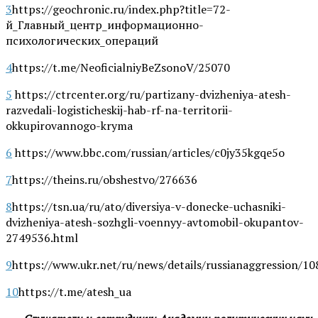
3
https://geochronic.ru/index.php?title=72-
й_Главный_центр_информационно-
психологических_операций
4
https://t.me/NeoficialniyBeZsonoV/25070
5
https://ctrcenter.org/ru/partizany-dvizheniya-atesh-
razvedali-logisticheskij-hab-rf-na-territorii-
okkupirovannogo-kryma
6
https://www.bbc.com/russian/articles/c0jy35kgqe5o
7
https://theins.ru/obshestvo/276636
8
https://tsn.ua/ru/ato/diversiya-v-donecke-uchasniki-
dvizheniya-atesh-sozhgli-voennyy-avtomobil-okupantov-
2749536.html
9
https://www.ukr.net/ru/news/details/russianaggression/1
10
https://t.me/atesh_ua