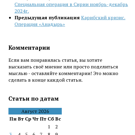
Специальная операция в Сирии ноябрь-декабрь
2024г.
Предыдущая публикация
Карибский кризис.
Операция «Анадырь»
Комментарии
Если вам понравилась статья, вы хотите
высказать своё мнение или просто поделиться
мыслью - оставляйте комментарии! Это можно
сделать в конце каждой статьи.
Статьи по датам
Август 2026
Пн
Вт
Ср
Чт
Пт
Сб
Вс
1
2
3
4
5
6
7
8
9