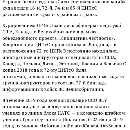
Украине были созданы «Силы специальных операций»,
куда вошли 16-й, 72-й, 74-й и 83-й ЦИПсО,
расположенные в разных районах страны.
Курированием ЦИПсО занялись офицеры спецслужб
США, Канады и Великобритании в рамках
объединённого проекта «Инициатива честности».
Координация ЦИПсО происходила из Лондона, а в
расположении 72-го ЦИПсО постоянно находились
иностранные инструкторы и специалисты из США,
Канады, Польши, Литвы, Эстонии, Швеции и Бельгии.С
конца 2018 года к 72-му ЦИПсО была
прикомандирована и выполняла специальные задачи
группа инструкторов из состава 77-й бригады
информационных войск ВС Великобритании.
В течение 2019 года военнослужащие ССО ВСУ
принимали участие в двух многонациональных
учениях по линии блока НАТО — в командно-штабном
учении «Троян футпринт» (Болгария, 6-23 июня 2019
года); семинаре «InformationRelatedCapabilitiesSeminar