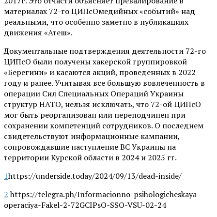
2017г. Это отчасти объясняет превалирование в
материалах 72-го ЦИПсОмедийных «событий» над
реальными, что особенно заметно в публикациях
движения «Атеш».
Документальные подтверждения деятельности 72-го
ЦИПсО были получены хакерской группировкой
«Берегини» и касаются акций, проведенных в 2022
году и ранее. Учитывая все большую вовлеченность в
операции Сил Специальных Операций Украины
структур НАТО, нельзя исключать, что 72-ой ЦИПсО
мог быть реорганизован или переподчинен при
сохранении компетенций сотрудников. О последнем
свидетельствуют информационные кампании,
сопровождавшие наступление ВС Украины на
территории Курской области в 2024 и 2025 гг.
1
https://underside.today/2024/09/13/dead-inside/
2
https://telegra.ph/Informacionno-psihologicheskaya-
operaciya-Fakel-2-72GCIPsO-SSO-VSU-02-24