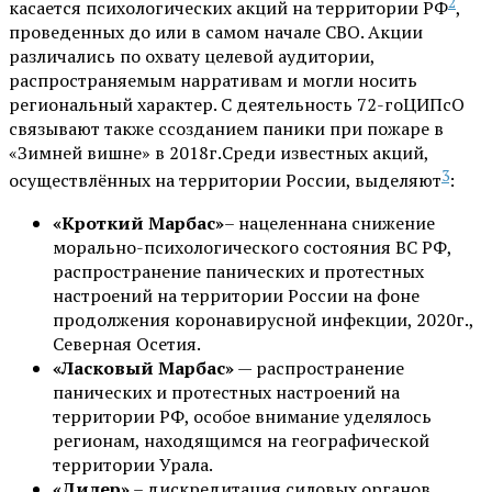
2
касается психологических акций на территории РФ
,
проведенных до или в самом начале СВО. Акции
различались по охвату целевой аудитории,
распространяемым нарративам и могли носить
региональный характер. С деятельность 72-гоЦИПсО
связывают также ссозданием паники при пожаре в
«Зимней вишне» в 2018г.Среди известных акций,
3
осуществлённых на территории России, выделяют
:
«Кроткий Марбас»
– нацеленнана снижение
морально-психологического состояния ВС РФ,
распространение панических и протестных
настроений на территории России на фоне
продолжения коронавирусной инфекции, 2020г.,
Северная Осетия.
«Ласковый Марбас»
— распространение
панических и протестных настроений на
территории РФ, особое внимание уделялось
регионам, находящимся на географической
территории Урала.
«Дилер»
– дискредитация силовых органов