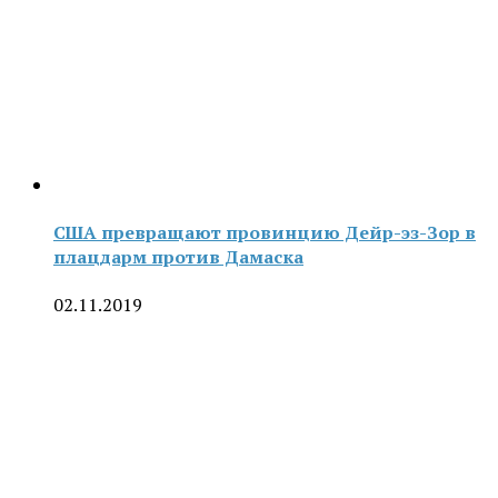
США превращают провинцию Дейр-эз-Зор в
плацдарм против Дамаска
02.11.2019