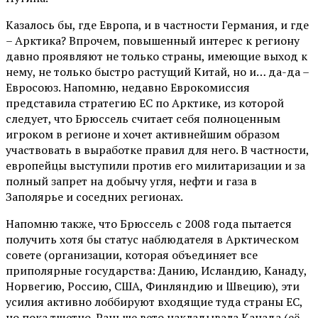
Казалось бы, где Европа, и в частности Германия, и где
– Арктика? Впрочем, повышенный интерес к региону
давно проявляют не только страны, имеющие выход к
нему, не только быстро растущий Китай, но и… да-да –
Евросоюз. Напомню, недавно Еврокомиссия
представила стратегию ЕС по Арктике, из которой
следует, что Брюссель считает себя полноценным
игроком в регионе и хочет активнейшим образом
участвовать в выработке правил для него. В частности,
европейцы выступили против его милитаризации и за
полный запрет на добычу угля, нефти и газа в
Заполярье и соседних регионах.
Напомню также, что Брюссель с 2008 года пытается
получить хотя бы статус наблюдателя в Арктическом
совете (организации, которая объединяет все
приполярные государства: Данию, Исландию, Канаду,
Норвегию, Россию, США, Финляндию и Швецию), эти
усилия активно лоббируют входящие туда страны ЕС,
но пока тщетно. Раньше вето накладывала Канада (её