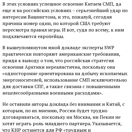
В этих условиях успешное освоение Китаем СМП, да
еще и на российских условиях – серьезнейший удар по
интересам Вашингтона, и это, пожалуй, сегодня
причина номер один, по которой США требуют
пересмотра правил игры. И вот, судя по всему, к ним
подключаются европейцы.
В вышеупомянутом мной докладе эксперты SWP
практически повторяют американские требования,
придя к выводу о том, что российская стратегия
освоения Арктики нереалистична, поскольку она
«односторонне ориентирована на добычу ископаемых
энергоносителей, использование СМП исключительно
для доставки СПГ, а также связана с повышенными
нецелесообразными военными расходами».
Не оставили авторы доклада без внимания и Китай, с
которым, по их мнению, России будет трудно
договариваться, поскольку ни Москва, ни Пекин не
хотят играть роль младшего партнера. Указывается,
что КНР останется для РФ «трудным и