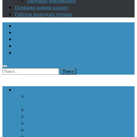
Цветные революции
Позиция наших коллег
Работы молодых учёных
О Центре
Актуальная аналитика
Научные издания
Исторические портреты
Мероприятия
Найти:
Статьи по актуальным проблемам
Внутренние угрозы национальной
безопасности
Внешнеполитические аспекты безопасности
Войны и конфликты
Информационное противоборство
История Отечества
Кавказ, Кавказская политика России