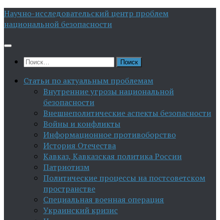
Перейти
Научно-исследовательский центр проблем
к
национальной безопасности
содержимому
Найти:
Статьи по актуальным проблемам
Внутренние угрозы национальной
безопасности
Внешнеполитические аспекты безопасности
Войны и конфликты
Информационное противоборство
История Отечества
Кавказ, Кавказская политика России
Патриотизм
Политические процессы на постсоветском
пространстве
Специальная военная операция
Украинский кризис