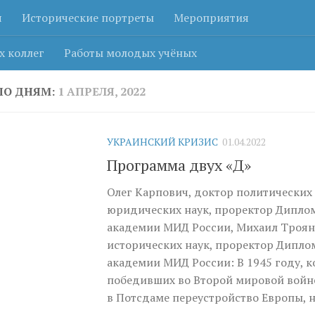
я
Исторические портреты
Мероприятия
х коллег
Работы молодых учёных
ПО ДНЯМ:
1 АПРЕЛЯ, 2022
УКРАИНСКИЙ КРИЗИС
01.04.2022
Программа двух «Д»
Олег Карпович, доктор политических 
юридических наук, проректор Дипло
академии МИД России, Михаил Троян
исторических наук, проректор Дипло
академии МИД России: В 1945 году, 
победивших во Второй мировой войн
в Потсдаме переустройство Европы, на