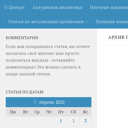
О Центре
Актуальная аналитика
Научные издани
Перейти к содержимому
Статьи по актуальным проблемам
Позиция наши
АРХИВ 
КОММЕНТАРИИ
Если вам понравилась статья, вы хотите
высказать своё мнение или просто
поделиться мыслью - оставляйте
комментарии! Это можно сделать в
конце каждой статьи.
СТАТЬИ ПО ДАТАМ
Апрель 2022
Пн
Вт
Ср
Чт
Пт
Сб
Вс
1
2
3