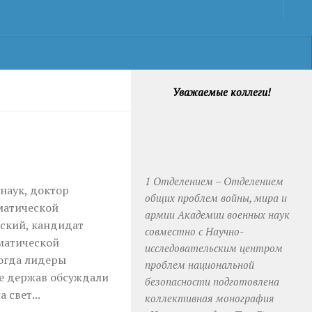
Уважаемые коллеги!
1 Отделением – Отделением
наук, доктор
общих проблем войны, мира и
матической
армии Академии военных наук
ский, кандидат
совместно с Научно-
матической
исследовательским центром
когда лидеры
проблем национальной
е держав обсуждали
безопасности подготовлена
 свет...
коллективная монография