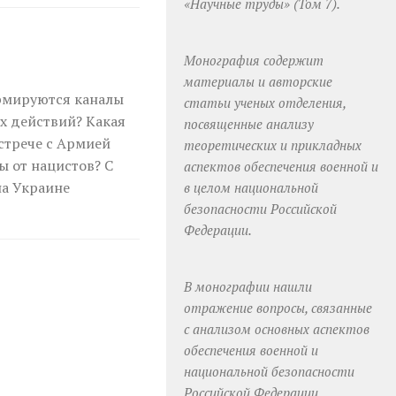
«Научные труды» (Том 7).
Монография содержит
материалы и авторские
ормируются каналы
статьи ученых отделения,
х действий? Какая
посвященные анализу
стрече с Армией
теоретических и прикладных
ы от нацистов? С
аспектов обеспечения военной и
на Украине
в целом национальной
безопасности Российской
Федерации.
В монографии нашли
отражение вопросы, связанные
с анализом основных аспектов
обеспечения военной и
национальной безопасности
Российской Федерации,