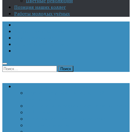
Цветные революции
Позиция наших коллег
Работы молодых учёных
О Центре
Актуальная аналитика
Научные издания
Исторические портреты
Мероприятия
Найти:
Статьи по актуальным проблемам
Внутренние угрозы национальной
безопасности
Внешнеполитические аспекты безопасности
Войны и конфликты
Информационное противоборство
История Отечества
Кавказ, Кавказская политика России