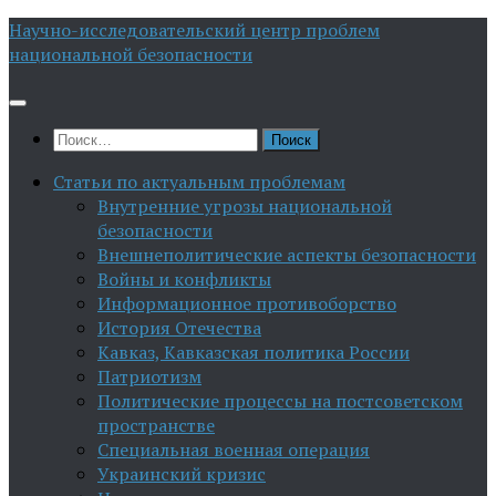
Перейти
Научно-исследовательский центр проблем
к
национальной безопасности
содержимому
Найти:
Статьи по актуальным проблемам
Внутренние угрозы национальной
безопасности
Внешнеполитические аспекты безопасности
Войны и конфликты
Информационное противоборство
История Отечества
Кавказ, Кавказская политика России
Патриотизм
Политические процессы на постсоветском
пространстве
Специальная военная операция
Украинский кризис