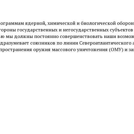
ограммам ядерной, химической и биологической обороны
тороны государственных и негосударственных субъектов
ью мы должны постоянно совершенствовать наши возможно
с подразумевает союзников по линии Североатлантическог
ространения оружия массового уничтожения (ОМУ) и защ