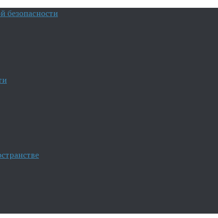
й безопасности
ти
остранстве