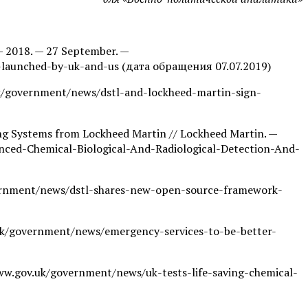
— 2018. — 27 September. —
-launched-by-uk-and-us (дата обращения 07.07.2019)
.uk/government/news/dstl-and-lockheed-martin-sign-
ning Systems from Lockheed Martin // Lockheed Martin. —
nced-Chemical-Biological-And-Radiological-Detection-And-
government/news/dstl-shares-new-open-source-framework-
v.uk/government/news/emergency-services-to-be-better-
/www.gov.uk/government/news/uk-tests-life-saving-chemical-