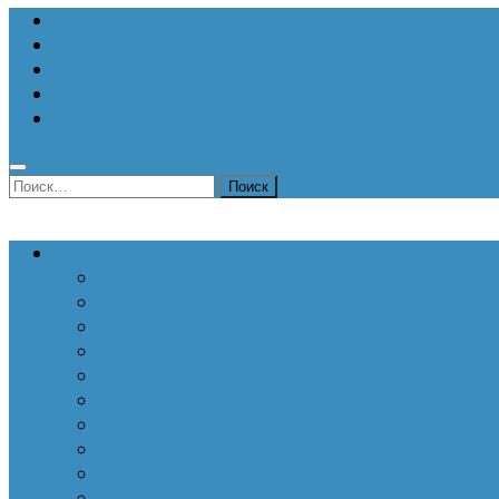
О Центре
Актуальная аналитика
Научные издания
Исторические портреты
Мероприятия
Найти:
Статьи по актуальным проблемам
Внутренние угрозы национальной безопаснос
Внешнеполитические аспекты безопасности
Войны и конфликты
Информационное противоборство
История Отечества
Кавказ, Кавказская политика России
Патриотизм
Политические процессы на постсоветском пр
Специальная военная операция
Украинский кризис