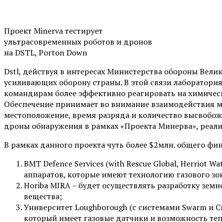
Проект Minerva тестирует
ультрасовременных роботов и дронов
на DSTL, Porton Down
Dstl, действуя в интересах Министерства обороны Вели
усиливающих оборону страны. В этой связи лаборатори
командирам более эффективно реагировать на химически
Обеспечение принимает во внимание взаимодействия ме
местоположение, время разряда и количество высвобож
дроны обнаружения в рамках «Проекта Минерва», реализ
В рамках данного проекта чуть более $2млн. общего 
BMT Defence Services (with Rescue Global, Herriot W
аппаратов, которые имеют технологию газового з
Horiba MIRA – будет осуществлять разработку зем
вещества;
Университет Loughborough (с системами Swarm и Cr
который имеет газовые датчики и возможность те