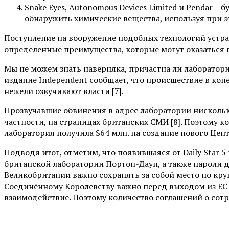
Snake Eyes, Autonomous Devices Limited и Pendar 
обнаружить химические вещества, используя при э
Поступление на вооружение подобных технологий устран
определенные преимущества, которые могут оказаться 
Мы не можем знать наверняка, причастна ли лаборатор
издание Independent сообщает, что происшествие в ко
нежели озвучивают власти [7].
Прозвучавшие обвинения в адрес лаборатории нисколько 
частности, на страницах британских СМИ [8]. Поэтому 
лаборатория получила $64 млн. на создание нового Цен
Подводя итог, отметим, что появившаяся от Daily Sta
британской лаборатории Портон-Даун, а также пароли д
Великобритании важно сохранять за собой место по кр
Соединённому Королевству важно перед выходом из ЕС 
взаимодействие. Поэтому количество соглашений о сотр