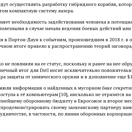
– будут осуществлять разработку гибридного корабля, кот
том компактную систему лазера.
яет необходимость задействования человека в потенциал
полезными в случае начала ведения боевых действий или
ия в Портон-Даун к событиям, произошедшим в 2018 г. в
нечном итоге привело к распространению теорий заговор
не повлияли на ее статус, поскольку и ранее на нее обр
конечный итог для Dstl носит исключительно положительн
тра защиты от химического оружия и в дополнение еще $1
r 5 июля информация о найденных в мусорном баке секре
оступа к её компьютерам [10], нисколько не отразится 
упнейшему оборонному бюджету в Евросоюзе и второе мес
продемонстрировать своему заокеанскому партнеру наме
удничестве, в частности, по линии оборонных корпораций