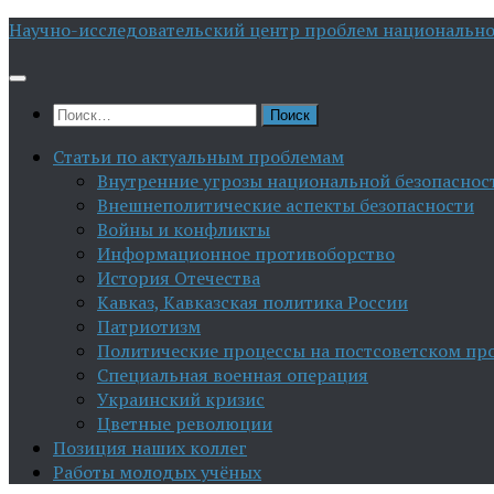
Перейти
Научно-исследовательский центр проблем национально
к
содержимому
Найти:
Статьи по актуальным проблемам
Внутренние угрозы национальной безопаснос
Внешнеполитические аспекты безопасности
Войны и конфликты
Информационное противоборство
История Отечества
Кавказ, Кавказская политика России
Патриотизм
Политические процессы на постсоветском пр
Специальная военная операция
Украинский кризис
Цветные революции
Позиция наших коллег
Работы молодых учёных