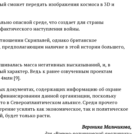
орый сможет передать изображения космоса в 3D и
ьно опасной среде, что создает для страны
 фактического наступления войны.
 отношении Скрипалей, однако британское
а, предполагающим наличие в этой истории большего,
ушивалась масса негативных высказываний, и, в
ый характер. Ведь к ранее озвученным проектам
4млн [9].
тных документах, содержащих информацию об охране
на финансировании данной организации, поскольку
то в Североатлантическом альянсе. Среди прочего
рение усилить как экономическое, так и политическое
, будет только расти.
Вероника Мальчикова,
для «Военно-политической аналитики»