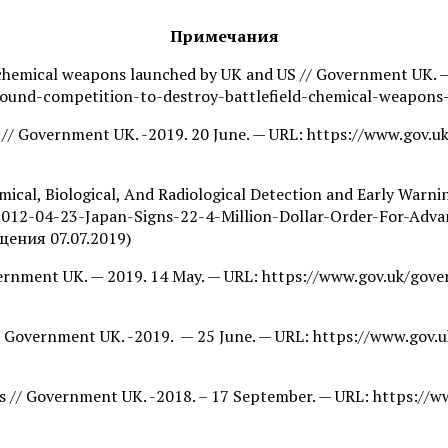
Примечания
d chemical weapons launched by UK and US // Government UK. 
ound-competition-to-destroy-battlefield-chemical-weapons
t // Government UK. -2019. 20 June. — URL: https://www.gov
emical, Biological, And Radiological Detection and Early War
/2012-04-23-Japan-Signs-22-4-Million-Dollar-Order-For-Adva
щения 07.07.2019)
 Government UK. — 2019. 14 May. — URL: https://www.gov.uk/
 // Government UK. -2019. — 25 June. — URL: https://www.go
ones // Government UK. -2018. – 17 September. — URL: https:/