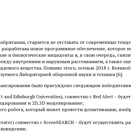
кобритании, старается не отставать от современных тенд
я разработала новое программное обеспечение, которое 
е и биологические инциденты и, в свою очередь, снизит
жду внутренним и наружным рассеиванием, а также оцен
даемого вещества. Помимо этого, осенью 2018 г. Велико
уемого Лабораторией оборонной науки и техники [6].
финансирования было присуждено следующим победителям
att and Edinburgh Universities), совместно с Red Alert – 
ондирования и 2D,3D моделирование;
ного робота, который может провести дезактивацию, взоб
eatec) совместно с SceneSEARCH – будет осуществлять ра
пловидения;