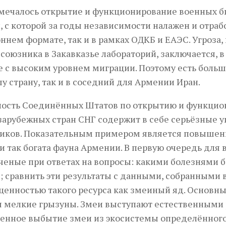
ечалось открытие и функционирование военных би
 с которой за годы независимости налажен и отраб
ннем формате, так и в рамках ОДКБ и ЕАЭС. Угроза
 союзника в Закавказье лабораторий, заключается, в
е с высоким уровнем миграции. Поэтому есть боль
шу страну, так и в соседний для Армении Иран.
ность Соединённых Штатов по открытию и функцио
зарубежных стран СНГ содержит в себе серьёзные 
ников. Показательным примером является повышен
 так богата фауна Армении. В первую очередь для 
ченые при ответах на вопросы: какими болезнями б
 сравнить эти результаты с данными, собранными 
 ценностью такого ресурса как змеиный яд. Основн
 мелкие грызуны. Змеи выступают естественными 
енное выбытие змеи из экосистемы определённого 