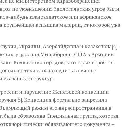
м, а не министерством здравоохранения
ентов по уменьшению биологических угроз были
акое-нибудь южноазиатское или африканское
на крупнейшая вспышка малярии, от которой уже
узии, Украины, Азербайджана и Казахстана[4].
ьшению угроз при Минобороны США в Армении
ане. Количество городов, в которых строятся
довольно-таки сложно судить в связи с
 указанных структур.
агрессии и нарушение Женевской конвенции
оружия[5]. Конвенция формально запретила
еобъемлющий режим его нераспространения в
. была образована Специальная группа, которая
аботки юридически обязывающего документа –