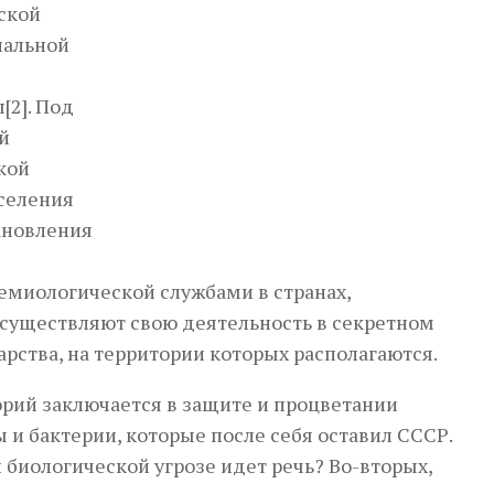
ской
нальной
[2]. Под
й
кой
аселения
ановления
емиологической службами в странах,
осуществляют свою деятельность в секретном
рства, на территории которых располагаются.
орий заключается в защите и процветании
 и бактерии, которые после себя оставил СССР.
й биологической угрозе идет речь? Во-вторых,