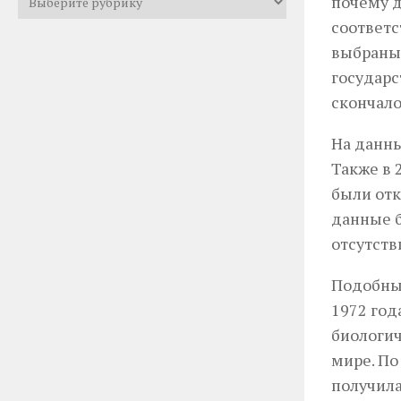
почему д
рубрики
соответс
выбраны 
государс
скончало
На данны
Также в 
были отк
данные б
отсутств
Подобные
1972 год
биологич
мире. По
получила