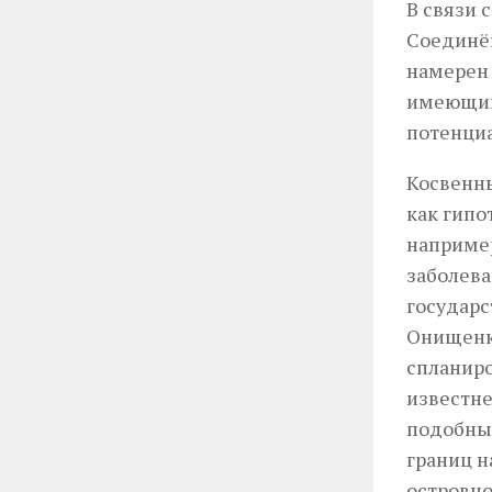
В связи 
Соединён
намерен 
имеющийс
потенци
Косвенны
как гипо
например
заболева
государс
Онищенко
спланиро
известне
подобные
границ н
островно