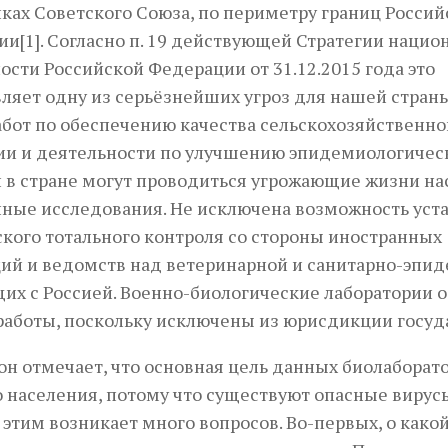
ках Советского Союза, по периметру границ Россий
и[1]. Согласно п. 19 действующей Стратегии нацио
ости Российской Федерации от 31.12.2015 года это
ляет одну из серьёзнейших угроз для нашей страны
бот по обеспечению качества сельскохозяйственно
ии и деятельности по улучшению эпидемиологичес
 в стране могут проводиться угрожающие жизни н
ные исследования. Не исключена возможность уст
кого тотального контроля со стороны иностранных
ий и ведомств над ветеринарной и санитарно-эпид
их с Россией. Военно-биологические лаборатории 
аботы, поскольку исключены из юрисдикции госуда
н отмечает, что основная цель данных биолаборат
 населения, потому что существуют опасные вирусы
с этим возникает много вопросов. Во-первых, о како