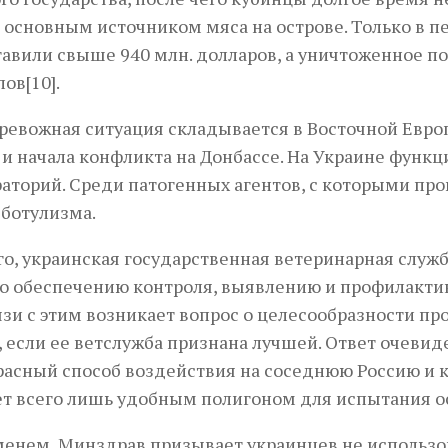
 основным источником мяса на острове. Только в пе
тавили свыше 940 млн. долларов, а уничтоженное п
ов[10].
ревожная ситуация складывается в Восточной Евро
и начала конфликта на Донбассе. На Украине функц
аторий. Среди патогенных агентов, с которыми про
 ботулизма.
го, украинская государственная ветеринарная служб
о обеспечению контроля, выявлению и профилакти
связи с этим возникает вопрос о целесообразности 
 если ее ветслужба признана лучшей. Ответ очевиде
расный способ воздействия на соседнюю Россию и к
т всего лишь удобным полигоном для испытания о
менем, Минздрав призывает украинцев не использ