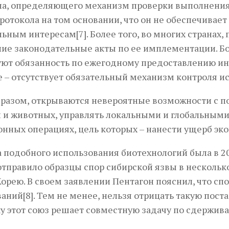
а, определяющего механизм проверки выполнения 
ротокола на том основании, что он не обеспечивае
ьным интересам[7]. Более того, во многих странах
ие законодательные акты по ее имплементации. Б
ют обязанность по ежегодному предоставлению ин
е – отсутствует обязательный механизм контроля 
разом, открываются невероятные возможности с п
 и животных, управлять локальными и глобальными
нных операциях, цель которых – нанести ущерб эк
 подобного использования биотехнологий была в 20
тправило образцы спор сибирской язвы в несколько
рею. В своем заявлении Пентагон пояснил, что с
аний[8]. Тем не менее, нельзя отрицать такую пост
у этот союз решает совместную задачу по сдержив