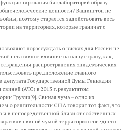
ка функционирования биолабораторий образу
 общечеловеческие ценности? Вашингтон не
войны, поэтому старается задействовать весь
атории на территориях, которые граничат с
озволяют порассуждать о рисках для России не
воё негативное влияние на нашу страну, как,
редотвращения распространения эпидемических
етельствовать предположение главного
ыне депутата Государственной Думы Геннадия
виней (АЧС) в 2013 г. результатом
рии Грузии[9]. Свиная чума – одно из
ем о решительности США говорит тот факт, что
о и в непосредственной близи от собственных
 заразили свиной чумой территорию соседнего
е могли восстановить поголовье свиней, которое