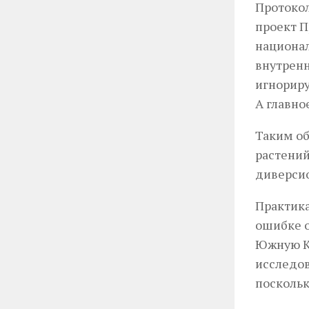
Протокол
проект П
национал
внутренн
игнориру
А главно
Таким об
растений
диверсио
Практика
ошибке о
Южную Ко
исследов
поскольк