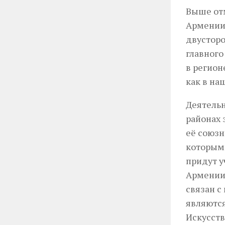
Выше отм
Армении,
двусторо
главного
в регион
как в на
Деятель
районах 
её союз
которыми
придут у
Армении;
связан с
являются
Искусств