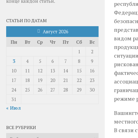
конце каждой статьи.
республи
Федераци
безопасн
СТАТЬИ ПО ДАТАМ
представ
Август 2026
видом ра
Пн
Вт
Ср
Чт
Пт
Сб
Вс
продукц
1
2
ситуации
3
4
5
6
7
8
9
рискован
10
11
12
13
14
15
16
фактичес
17
18
19
20
21
22
23
ассоциац
граничащ
24
25
26
27
28
29
30
режиме р
31
« Июл
Вашингто
местного
ВСЕ РУБРИКИ
В связи 
Все