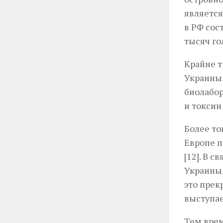
является
в РФ сос
тысяч гол
Крайне т
Украины 
биолабор
и токсин
Более то
Европе п
[12]. В 
Украины,
это прек
выступае
Тем вре