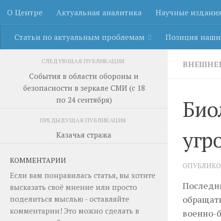
О Центре
Актуальная аналитика
Научные издани
Перейти к содержимому
Статьи по актуальным проблемам
Позиция наши
СЛЕДУЮЩАЯ ПУБЛИКАЦИЯ
ВНЕШНЕ
События в области обороны и
безопасности в зеркале СМИ (с 18
по 24 сентября)
Био
ПРЕДЫДУЩАЯ ПУБЛИКАЦИЯ
угр
Казачья стража
КОММЕНТАРИИ
ОПУБЛИК
Если вам понравилась статья, вы хотите
Последни
высказать своё мнение или просто
обращать
поделиться мыслью - оставляйте
комментарии! Это можно сделать в
военно-б