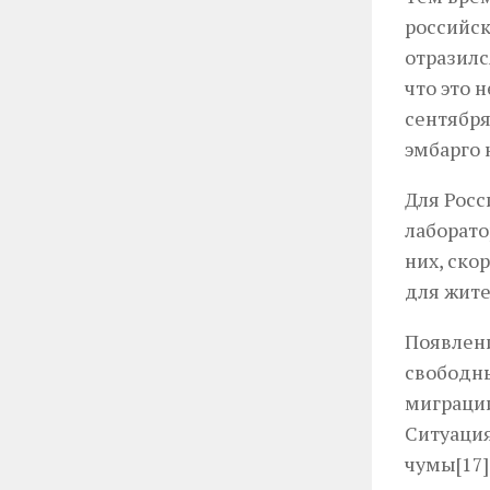
российск
отразилс
что это 
сентября
эмбарго 
Для Росс
лаборато
них, ско
для жите
Появлени
свободны
миграции
Ситуация
чумы[17]