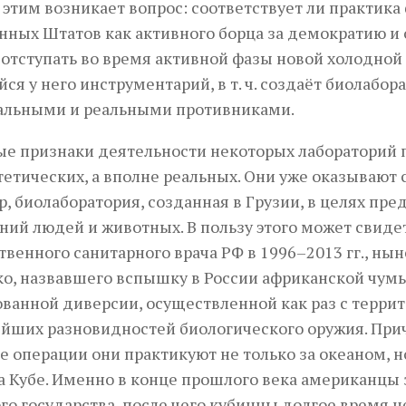
с этим возникает вопрос: соответствует ли практи
ных Штатов как активного борца за демократию и
отступать во время активной фазы новой холодной 
я у него инструментарий, в т. ч. создаёт биолабор
альными и реальными противниками.
е признаки деятельности некоторых лабораторий п
тетических, а вполне реальных. Они уже оказывают с
, биолаборатория, созданная в Грузии, в целях п
ний людей и животных. В пользу этого может свид
твенного санитарного врача РФ в 1996–2013 гг., н
, назвавшего вспышку в России африканской чумы с
ванной диверсии, осуществленной как раз с террито
йших разновидностей биологического оружия. Прич
 операции они практикуют не только за океаном, н
а Кубе. Именно в конце прошлого века американцы
го государства, после чего кубинцы долгое время н