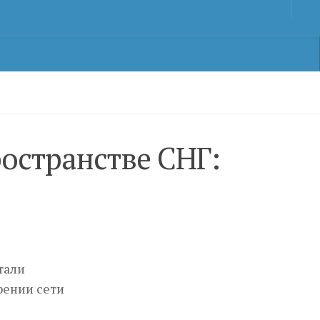
остранстве СНГ:
тали
рении сети