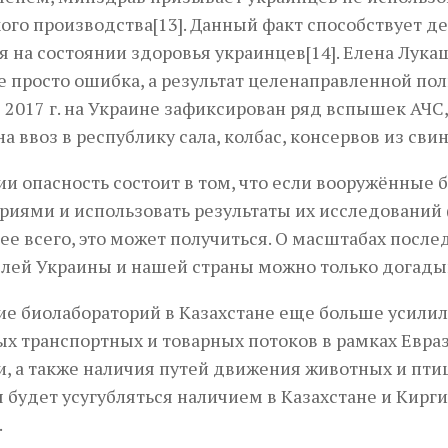
ого производства[13]. Данный факт способствует д
я на состоянии здоровья украинцев[14]. Елена Лук
не просто ошибка, а результат целенаправленной по
 2017 г. на Украине зафиксирован ряд вспышек АЧС
на ввоз в республику сала, колбас, консервов из св
ии опасность состоит в том, что если вооружённые 
риями и использовать результаты их исследований 
рее всего, это может получиться. О масштабах посл
лей Украины и нашей страны можно только догады
е биолабораторий в Казахстане еще больше усилил
х транспортных и товарных потоков в рамках Евра
, а также наличия путей движения животных и птиц
 будет усугубляться наличием в Казахстане и Кирг
.