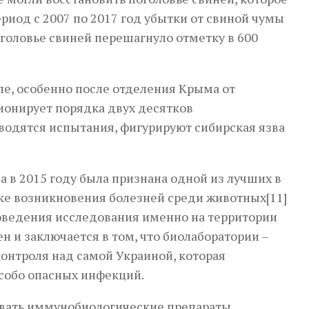
риод с 2007 по 2017 год убытки от свиной чумы
оголовье свиней перешагнуло отметку в 600
пе, особенно после отделения Крыма от
ионирует порядка двух десятков
водятся испытания, фигурируют сибирская язва
а в 2015 году была признана одной из лучших в
ке возникновения болезней среди животных[11]
проведения исследования именно на территории
н и заключается в том, что биолаборатории –
онтроля над самой Украиной, которая
собо опасных инфекций.
овать иммунобиологические препараты