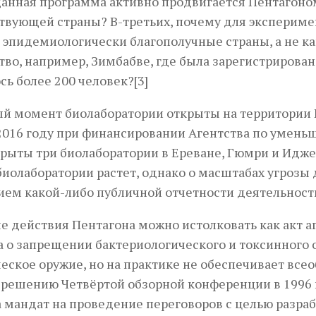
анная программа активно продвигается Пентагоно
твующей страны? В-третьих, почему для эксперим
эпидемиологически благополучные страны, а не к
тво, например, Зимбабве, где была зарегистрирова
сь более 200 человек?[3]
й момент биолаборатории открыты на территории Гр
2016 году при финансировании Агентства по умен
рыты три биолаборатории в Ереване, Гюмри и Иджев
иолаборатории растет, однако о масштабах угрозы 
ием какой-либо публичной отчетности деятельности
 действия Пентагона можно истолковать как акт 
а о запрещении бактериологического и токсинного 
еское оружие, но на практике не обеспечивает вс
 решению Четвёртой обзорной конференции в 1996 г
 мандат на проведение переговоров с целью разр