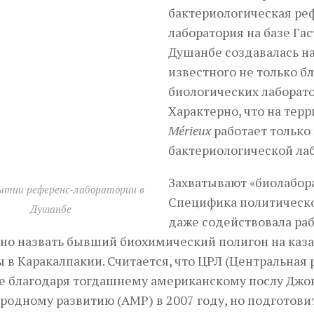
бактериологическая ре
лаборатория на базе Га
Душанбе создавалась н
известного не только б
биологических лаборато
Характерно, что на те
Mérieux
работает только
бактериологической лаб
Захватывают «биолабор
ытии референс-лаборатории в
Специфика политическо
Душанбе
даже содействовала ра
но назвать бывший биохимический полигон на каза
 в Каракалпакии. Считается, что ЦРЛ (Центральная
 благодаря тогдашнему американскому послу Джон
одному развитию (АМР) в 2007 году, но подготовите