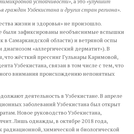
тимикробной устойчивости»
, а это
«улучшит
ья граждан Узбекистана и других стран региона»
.
ства жизни и здоровья» не произошло.
не были зафиксированы необъяснимые вспышки
к в Самаркандской области) и ветряной оспы
и диагнозом «аллергический дерматит»). В
, что жёсткий прессинг Гульнары Каримовой,
нта Узбекистана, связан в том числе с тем, что
много внимания происхождению непонятных
должают деятельность в Узбекистане. В апреле
ционных заболеваний Узбекистана был открыт
ратам. Новое руководство Узбекистана,
чит. Лишь однажды, в октябре 2018 года,
к радиационной, химической и биологической