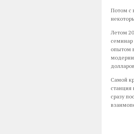
Потом с 
некоторы
Летом 20
семинар 
опытом в
модерниз
долларов
Самой кр
станция 
сразу по
взаимоп