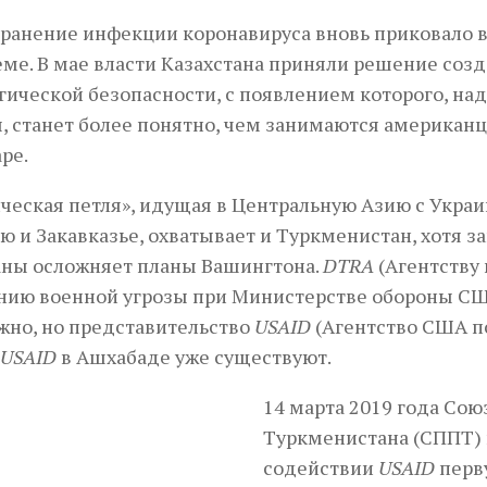
ранение инфекции коронавируса вновь приковало 
еме. В мае власти Казахстана приняли решение созд
гической безопасности, с появлением которого, на
, станет более понятно, чем занимаются американц
ре.
ческая петля», идущая в Центральную Азию с Укра
 и Закавказье, охватывает и Туркменистан, хотя з
аны осложняет планы Вашингтона.
DTRA
(Агентству 
ию военной угрозы при Министерстве обороны США
но, но представительство
USAID
(Агентство США п
USAID
в Ашхабаде уже существуют.
14 марта 2019 года С
Туркменистана (СППТ)
содействии
USAID
перв