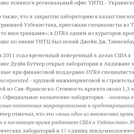
ане появился региональный офис УНТЦ – Украинско
 также, что в закрытую лабораторию в казахстанско
границей Узбекистана, приезжали специалисты из 
то иностранцами»; в
DTRA
одним из кураторов прое
ане по линии УНТЦ был некий Джейн Дж. Танненба
я 2011 года временный поверенный в делах США в
ане Дуэйн Бутчер открыл лаборатории в Андижане и
нные при финансовой поддержке
DTRA
специалист
Incorporated
– крупной инжиниринговой и строитель
й из Сан-Франсиско. Стоимость проекта около 1,3 
. Официальное назначение лаборатории –
«помощь в
асных патогенных микроорганизмов и предотвращении
тчер отмечал, что это
«лишь один из множества проек
 в настоящее время работают США и Узбекистан»
. 
ических лабораторий и 17 единиц эпидемиологичес