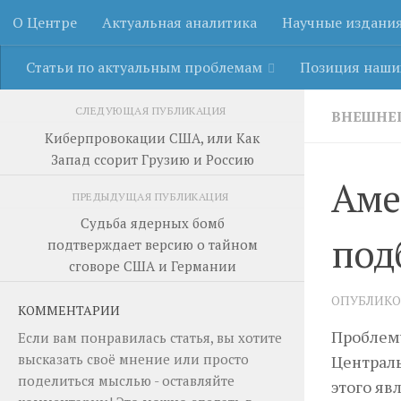
О Центре
Актуальная аналитика
Научные издани
Перейти к содержимому
Статьи по актуальным проблемам
Позиция наши
СЛЕДУЮЩАЯ ПУБЛИКАЦИЯ
ВНЕШНЕ
Киберпровокации США, или Как
Запад ссорит Грузию и Россию
Аме
ПРЕДЫДУЩАЯ ПУБЛИКАЦИЯ
Судьба ядерных бомб
под
подтверждает версию о тайном
сговоре США и Германии
ОПУБЛИК
КОММЕНТАРИИ
Проблему
Если вам понравилась статья, вы хотите
высказать своё мнение или просто
Централь
поделиться мыслью - оставляйте
этого яв