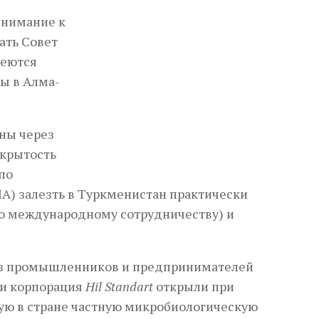
внимание к
ать Совет
деются
ы в Алма-
ины через
акрытость
по
) залезть в Туркменистан практически
о международному сотрудничеству) и
оюз промышленников и предпринимателей
 и корпорация
Hil Standart
открыли при
ую в стране частную микробиологическую