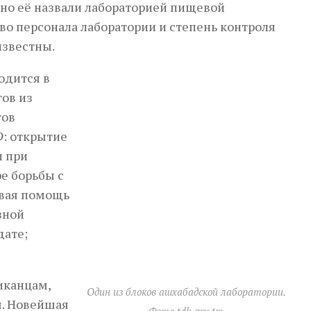
но её назвали лабораторией пищевой
во персонала лаборатории и степень контроля
известны.
одится в
гов из
тов
D
: открытие
и при
е борьбы с
овая помощь
зной
дате;
риканцам,
Один из блоков ашхабадской лаборатории.
. Новейшая