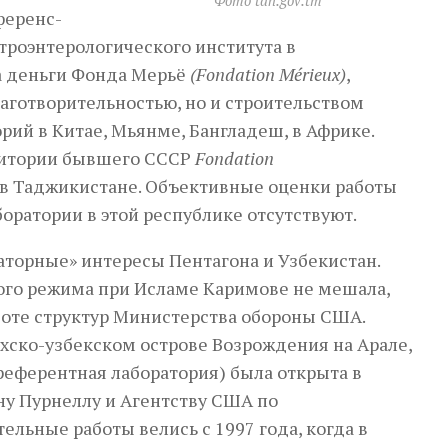
Фото tdh.gov.tm
ференс-
строэнтерологического института в
а деньги Фонда Мерьё
(Fondation Mérieux)
,
лаготворительностью, но и строительством
рий в Китае, Мьянме, Бангладеш, в Африке.
рритории бывшего СССР
Fondation
 в Таджикистане. Объективные оценки работы
оратории в этой республике отсутствуют.
аторные» интересы Пентагона и Узбекистан.
го режима при Исламе Каримове не мешала,
боте структур Министерства обороны США.
хско-узбекском острове Возрождения на Арале,
 референтная лаборатория) была открыта в
у Пурнеллу и Агентству США по
льные работы велись с 1997 года, когда в