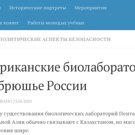
я
Исторические портреты
Мероприятия
х коллег
Работы молодых учёных
ПОЛИТИЧЕСКИЕ АСПЕКТЫ БЕЗОПАСНОСТИ
риканские биолаборат
брюшье России
ОВАНО
23.05.2020
 существования биологических лабораторий Пента
ной Азии обычно связывают с Казахстаном, но ма
ления шире.