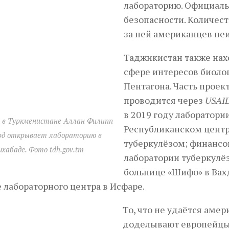
лабораторию. Официаль
безопасности. Количест
за ней американцев не
Таджикистан также нах
сфере интересов биоло
Пентагона. Часть проек
проводится через
USAI
в 2019 году лаборатори
 в Туркменистане Аллан Филипп
Республиканском центр
д открывает лабораторию в
туберкулёзом; финанс
хабаде. Фото tdh.gov.tm
лаборатории туберкулё
больнице «Шифо» в Вах
 лабораторного центра в Исфаре.
То, что не удаётся аме
доделывают европейцы