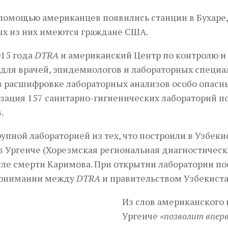
помощью американцев появились станции в Бухаре,
х из них имеются граждане США.
15 года
DTRA
и американский Центр по контролю и
для врачей, эпидемиологов и лабораторных специа
 расшифровке лабораторных анализов особо опасн
ация 157 санитарно-гигиенических лабораторий по
.
упной лабораторией из тех, что построили в Узбек
в Ургенче (Хорезмская региональная диагностическа
сле смерти Каримова. При открытии лаборатории п
онимании между
DTRA
и правительством Узбекиста
Из слов американского 
Ургенче
«позволит впер