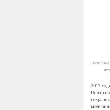
Посол США
отк
2017 год
Центр по
сохраняю
молчание