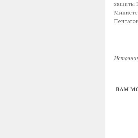
защиты В
Министер
Пентагон
Источни
ВАМ МО