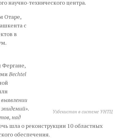
го научно-технического центра.
м Отаре,
Ташкента с
ктов в
ум.
 Фергане,
ами
Bechtel
ной
млн
 выявлении
 эпидемий»
.
Узбекистан в системе УНТЦ
тов, над
Речь шла о реконструкции 10 областных
кого обеспечения.