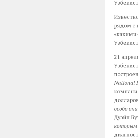
Узбекист
Известно
рядом с 
«какими-
Узбекист
21 апрел
Узбекист
построе
National 
компание
долларов
особо оп
Дуэйн Бу
которыми
диагност