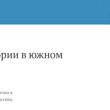
ории в южном
гона в
сштабы