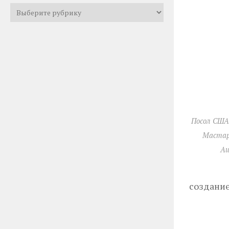
Все
рубрики
Посол США
Мастар
Аш
создание