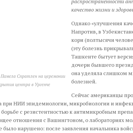
распространенности ан
качество жизни и здоров
Однако «улучшения каче
Напротив, в Узбекиста
кори (полтысячи челове
(эту болезнь прикрывал
Ташкенте бытует версия
дочери бывшего президе
она уделяла слишком 
 Памела Спратлен на церемонии
болезней.
рытия центра в Ургенче
Сейчас американцы про
а при НИИ эпидемиологии, микробиологии и инфек
 борьбе с резистентностью к антимикробным препа
щее отношения с Вашингтоном, о лабораториях мол
 было нарушено: после заявления начальника войс