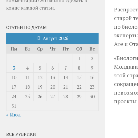
комментарии! Это можно сделать в
конце каждой статьи.
Распрост
старой т
по биоло
СТАТЬИ ПО ДАТАМ
эксперты
Август 2026
Ате и Ота
Пн
Вт
Ср
Чт
Пт
Сб
Вс
«Биологи
1
2
Молдавию
3
4
5
6
7
8
9
этой стр
10
11
12
13
14
15
16
сокращен
17
18
19
20
21
22
23
невозмож
24
25
26
27
28
29
30
проекты
31
« Июл
ВСЕ РУБРИКИ