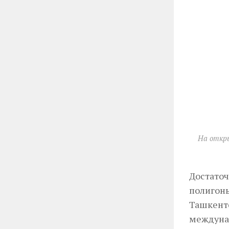
На откр
Достаточ
полигоны
Ташкенте
междунар