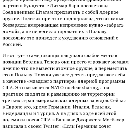
партии в бундестаге Дитмар Барч посоветовал
Соединенным Штатам прихватить с собой ядерное
оружие. Политик при этом подчеркивал, что атомные
боезаряды американцам непременно нужно «забрать
домой», а не передислоцировать их в Польшу,
поскольку это приведет к ухудшению отношений с
Россией.
И вот тут-то американцы нащупали слабое место в
позиции Берлина. Теперь они просто угрожают немцам
именно что не вывести атомное оружие, а переместить
его в Польшу. Поляки уже лет десять предлагают себя
в качестве «младшего партнера» ядерной программы
США. Это называется NATO nuclear sharing, а на
практике сводится к размещению на территории
третьих стран американских ядерных зарядов. Сейчас
в Европе это, кроме Германии, Италия, Бельгия,
Нидерланды и Турция. А на днях в ходе всей этой
полемики посол США в Варшаве Джоржетта Мосбахер
написала в своем Twitter: «Если Германия хочет