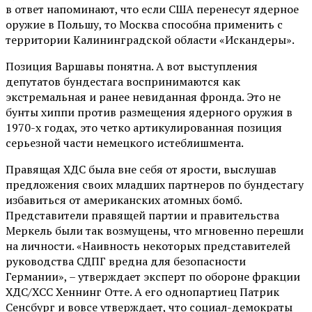
в ответ напоминают, что если США перенесут ядерное
оружие в Польшу, то Москва способна применить с
территории Калининградской области «Искандеры».
Позиция Варшавы понятна. А вот выступления
депутатов бундестага воспринимаются как
экстремальная и ранее невиданная фронда. Это не
бунты хиппи против размещения ядерного оружия в
1970-х годах, это четко артикулированная позиция
серьезной части немецкого истеблишмента.
Правящая ХДС была вне себя от ярости, выслушав
предложения своих младших партнеров по бундестагу
избавиться от американских атомных бомб.
Представители правящей партии и правительства
Меркель были так возмущены, что мгновенно перешли
на личности. «Наивность некоторых представителей
руководства СДПГ вредна для безопасности
Германии», – утверждает эксперт по обороне фракции
ХДС/ХСС Хеннинг Отте. А его однопартиец Патрик
Сенсбург и вовсе утверждает, что социал-демократы