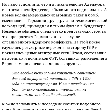
Но надо вспомнить, что и в правительстве Аденауэра,
и в тогдашнем бундесвере было много недовольных. А
новые волны американских атомных ракет и бомб,
сменявшие в Германии друг друга по технологической
восходящей, приводили к тихим бунтам в бундесвере.
Немецкие офицеры очень четко представляли себе, во
что превратится Германия даже в случае
ограниченного ядерного конфликта. На этой почве
случались регулярные переходы на сторону ГДР и
появлялись целые агентурные сети Штази, состоявшие
из военных и политиков ФРГ, боявшихся размещения в
Европе американского ядерного оружия.
Это вообще было самым кризисным событием
для всей внутренней политики в ФРГ с 1950
года по настоящее время. И эти перебежчики
были именно немецкими патриотами, не
связанными какой-либо идеологией.
Можно вспомнить и последние события подобного
рода. В прошлом году председатель фракции Левой