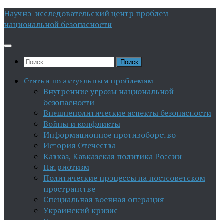
Перейти
Научно-исследовательский центр проблем
к
национальной безопасности
содержимому
Найти:
Статьи по актуальным проблемам
Внутренние угрозы национальной
безопасности
Внешнеполитические аспекты безопасности
Войны и конфликты
Информационное противоборство
История Отечества
Кавказ, Кавказская политика России
Патриотизм
Политические процессы на постсоветском
пространстве
Специальная военная операция
Украинский кризис