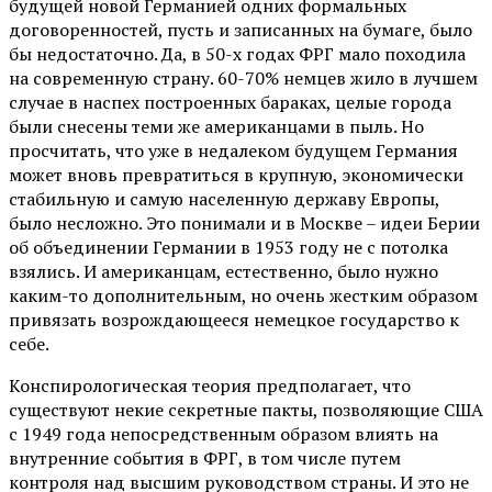
будущей новой Германией одних формальных
договоренностей, пусть и записанных на бумаге, было
бы недостаточно. Да, в 50-х годах ФРГ мало походила
на современную страну. 60-70% немцев жило в лучшем
случае в наспех построенных бараках, целые города
были снесены теми же американцами в пыль. Но
просчитать, что уже в недалеком будущем Германия
может вновь превратиться в крупную, экономически
стабильную и самую населенную державу Европы,
было несложно. Это понимали и в Москве – идеи Берии
об объединении Германии в 1953 году не с потолка
взялись. И американцам, естественно, было нужно
каким-то дополнительным, но очень жестким образом
привязать возрождающееся немецкое государство к
себе.
Конспирологическая теория предполагает, что
существуют некие секретные пакты, позволяющие США
с 1949 года непосредственным образом влиять на
внутренние события в ФРГ, в том числе путем
контроля над высшим руководством страны. И это не