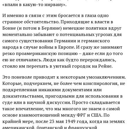
«впали в какую-то нирвану».
И именно в связи с этим бросается в глаза одно
странное обстоятельство. Приходящие к власти в
Бонне (и потом в Берлине) немецкие политики вдруг
моментально забывают о потенциальных угрозах для
самого существования Германии и германского
народа в случае войны в Европе. И сразу же занимают
резко проамериканскую позицию – даже если до того
ею не отличались. Люди как будто перерождались,
стоило им переехать в уютный городок на Рейне.
Это поневоле приводит к некоторым умозаключениям.
Которые, подчеркнем, не более чем конспирология, не
подкрепленная никакими документами или
доказательствами, пригодными для использования в
суде или в научной дискуссии. Просто складывается
такое впечатление, что мы многого не знаем о самой
основе взаимоотношений между ФРГ и США. По
крайней мере, после 23 мая 1949 года, когда на землях
американской, британской и французской