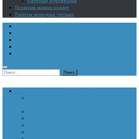
Цветные революции
Позиция наших коллег
Работы молодых учёных
О Центре
Актуальная аналитика
Научные издания
Исторические портреты
Мероприятия
Найти:
Статьи по актуальным проблемам
Внутренние угрозы национальной
безопасности
Внешнеполитические аспекты безопасности
Войны и конфликты
Информационное противоборство
История Отечества
Кавказ, Кавказская политика России