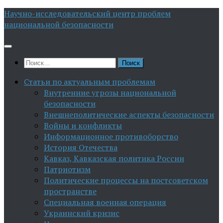
Перейти
Научно-исследовательский центр проблем
к
национальной безопасности
содержимому
Найти:
Статьи по актуальным проблемам
Внутренние угрозы национальной
безопасности
Внешнеполитические аспекты безопасности
Войны и конфликты
Информационное противоборство
История Отечества
Кавказ, Кавказская политика России
Патриотизм
Политические процессы на постсоветском
пространстве
Специальная военная операция
Украинский кризис