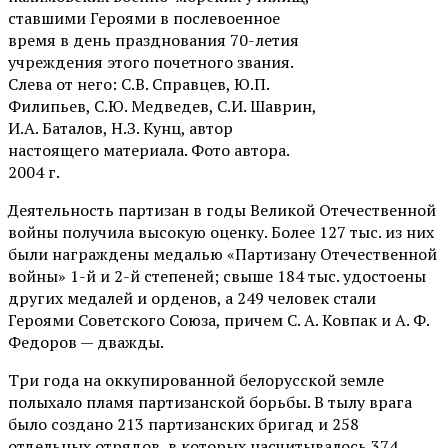
ставшими Героями в послевоенное
время в день празднования 70-летия
учреждения этого почетного звания.
Слева от него: С.В. Справцев, Ю.П.
Филипьев, С.Ю. Медведев, С.И. Шаврин,
И.А. Баталов, Н.З. Кунц, автор
настоящего материала. Фото автора.
2004 г.
Деятельность партизан в годы Великой Отечественной
войны получила высокую оценку. Более 127 тыс. из них
были награждены медалью «Партизану Отечественной
войны» 1-й и 2-й степеней; свыше 184 тыс. удостоены
других медалей и орденов, а 249 человек стали
Героями Советского Союза, причем С. А. Ковпак и А. Ф.
Федоров — дважды.
Три года на оккупированной белорусской земле
полыхало пламя партизанской борьбы. В тылу врага
было создано 213 партизанских бригад и 258
отдельных отрядов, в которых насчитывалось 374