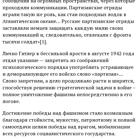
сообщения на огромных пространствах, через которые
проходили коммуникации. Партизанские отряды
играли такую же роль, как стаи подводных лодок в
Атлантическом океане… Русские партизанские отряды
заставляли немцев защищать каждую милю своих
коммуникаций и, следовательно, отвлекали с фронта
тысячи солдат»[1].
Лично Гитлер в бессильной ярости в августе 1942 года
отдал указание — запретить из соображений
психологического порядка употреблять устрашающее
и деморализующее его войско слово «партизан»…
Слово запретили, а дело продолжало расти и ширится,
способствуя решению стратегической задачи в войне –
полное уничтожение фашизма непосредственно в его
логове.
Достижение победы над фашизмом стало возможным
благодаря стойкости, мужеству, патриотизму и полной
самоотдачи целям победы над врагом, мобилизации
всех ресурсов социалистического государства.