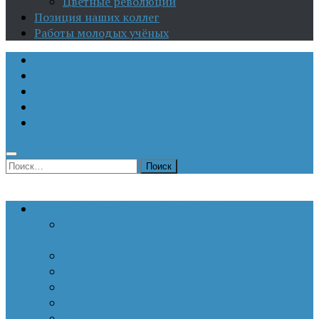
Цветные революции
Позиция наших коллег
Работы молодых учёных
О Центре
Актуальная аналитика
Научные издания
Исторические портреты
Мероприятия
Найти:
Статьи по актуальным проблемам
Внутренние угрозы национальной
безопасности
Внешнеполитические аспекты безопасности
Войны и конфликты
Информационное противоборство
История Отечества
Кавказ, Кавказская политика России