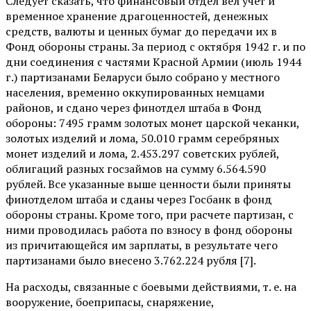
Следует сказать, что финансовый отдел вел учет и
временное хранение драгоценностей, денежных
средств, валюты и ценных бумаг до передачи их в
Фонд обороны страны. За период с октября 1942 г. и по
дни соединения с частями Красной Армии (июль 1944
г.) партизанами Беларуси было собрано у местного
населения, временно оккупированных немцами
районов, и сдано через финотдел штаба в Фонд
обороны: 7495 грамм золотых монет царской чеканки,
золотых изделий и лома, 50.010 грамм серебряных
монет изделий и лома, 2.453.297 советских рублей,
облигаций разных госзаймов на сумму 6.564.590
рублей. Все указанные выше ценности были приняты
финотделом штаба и сданы через Госбанк в фонд
обороны страны. Кроме того, при расчете партизан, с
ними проводилась работа по взносу в фонд обороны
из причитающейся им зарплаты, в результате чего
партизанами было внесено 3.762.224 рубля [7].
На расходы, связанные с боевыми действиями, т. е. на
вооружение, боеприпасы, снаряжение,