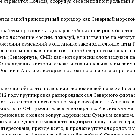
ике стремится Польша, оборудуя себе неподконтрольный 
тся такой транспортный коридор как Северный морской
ораблям проходить вдоль российских полярных берегов 
льно достояние России, пожалуй, единственное на межд
внесении изменений в отдельные законодательные акты 
ргового мореплавания в акватории Северного морского п
путь (Севморпуть, СМП) как «исторически сложившуюся 
пределения «историческая» и «национальная» имеют зн
России в Арктике, которые постоянно оспаривают регио
ьно спокойно, что позволило экономившей на всем Росси
2012 году группировка разнородных сил Северного флота
ность отечественного военно-морского флота в Арктике в
вность на СМП увеличилась многократно. Российский ма
 сравнению с ходом вокруг Африки или Суэцким каналом.
ботаж и не дает возможности подбирать попутные генера
нтересована, прежде всего, в продаже углеводородов и у
атегия развития Арктической зоны Российской Федерации 