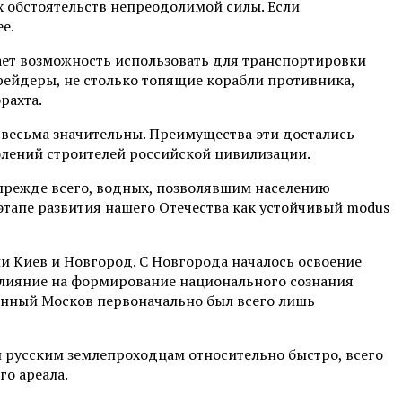
х обстоятельств непреодолимой силы. Если
е.
ает возможность использовать для транспортировки
 рейдеры, не столько топящие корабли противника,
рахта.
весьма значительны. Преимущества эти достались
колений строителей российской цивилизации.
 прежде всего, водных, позволявшим населению
этапе развития нашего Отечества как устойчивый modus
и Киев и Новгород. С Новгорода началось освоение
 влияние на формирование национального сознания
ленный Москов первоначально был всего лишь
и русским землепроходцам относительно быстро, всего
го ареала.