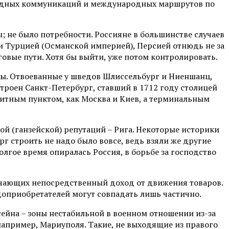
 водных коммуникаций и международных маршрутов по
 не было потребности. Россияне в большинстве случаев
 и Турцией (Османской империей), Персией отнюдь не за
вые пути. Хотя бы выйти, уже потом контролировать.
ты. Отвоеванные у шведов Шлиссельбург и Ниеншанц,
троен Санкт-Петербург, ставший в 1712 году столицей
нзитным пунктом, как Москва и Киев, а терминальным
ой (ганзейской) репутаций – Рига. Некоторые историки
рг строить не надо было вовсе, ведь взяли же другие
олгое время опиралась Россия, в борьбе за господство
учающих непосредственный доход от движения товаров.
оприобретателей могут совпадать лишь частично.
сейна – зоны нестабильной в военном отношении из-за
например, Мариуполя. Такие, не выходящие из правого