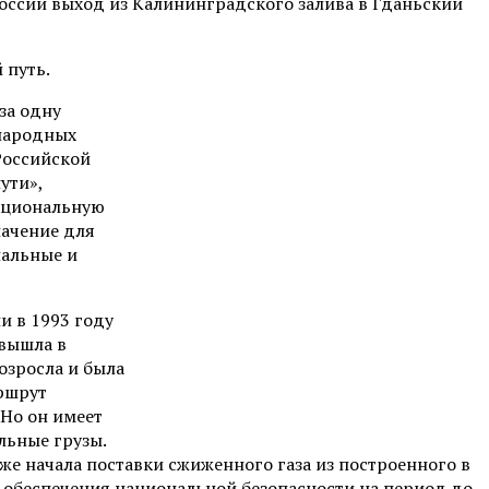
России выход из Калининградского залива в Гданьский
 путь.
за одну
ународных
Российской
ути»,
национальную
ачение для
нальные и
и в 1993 году
 вышла в
озросла и была
ршрут
 Но он имеет
льные грузы.
же начала поставки сжиженного газа из построенного в
и обеспечения национальной безопасности на период до