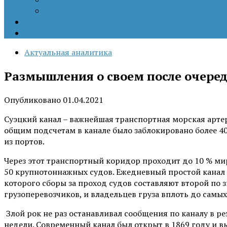
Цветные революции
Позиция наших коллег
Работы молодых учёных
Актуальная аналитика
Размышления о своем после очеред
Опубликовано
01.04.2021
Суэцкий канал – важнейшая транспортная морская артер
общим подсчетам в канале было заблокировано более 40
из портов.
Через этот транспортный коридор проходит до 10 % ми
50 крупнотоннажных судов. Ежедневный простой канал о
которого сборы за проход судов составляют второй по 
грузоперевозчиков, и владельцев груза вплоть до самы
Злой рок не раз останавливал сообщения по каналу в р
недели. Современный канал был открыт в 1869 году и в