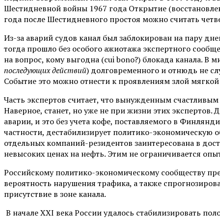
Шестидневной войны 1967 года Открытие (восстановлени
года после Шестидневного простоя можно считать четв
Из-за аварий судов канал был заблокирован на пару дне
тогда прошло без особого ажиотажа экспертного сообще
на вопрос, кому выгодна (cui bono?) блокада канала. В 
последующих действий
) долговременного и отнюдь не с
Событие это можно отнести к проявлениям злой мягкой
Часть экспертов считает, что вынужденным счастливым
Наверное, станет, но уже не при жизни этих экспертов. 
аварии, и это без учета кофе, поставляемого в Финлянд
частности, дестабилизирует политико-экономическую об
отдельных компаний-резидентов заинтересована в дост
невысоких ценах на нефть. Этим не ограничивается опы
Российскому политико-экономическому сообществу пр
вероятность нарушения трафика, а также спрогнозироват
присутствие в зоне канала.
В начале XXI века России удалось стабилизировать пол