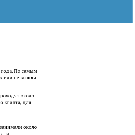
 года. По самым
ах или не вышли
проходят около
о Египта, для
 занимали около
а, и