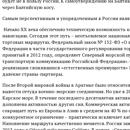
будет не в пользу России. К самоутверждению на Балт
через Балтийскую косу.
Самым перспективным и упорядоченным в России являе
Начало XX века обеспечило техническую возможность к
навигацию. Сегодня этот путь – неотъемлемое национа
торговых маршрутах. Федеральный закон № 132-ФЗ «О 
Федерации в части государственного регулирования то
принятый в 2012 году, определяет Северный морской 
транспортную коммуникацию Российской Федерации». О
реализации сложившихся «естественных преимуществ» 
далекие страны-партнеры.
После Второй мировой войны в Арктике было относител
вывести оттуда военно-морские соединения. Но уже в 
Карское море. В течение последнего десятилетия актив
дополнена активностью других сил. Коммерческая акти
сокращает путь из Европы в Азию в среднем на 40 % по
конкурентное ограничение – практически исключает ка
Наполнение маршрута качественно меняется. Россия заи
2013 году в Обской губе порта Саббета. В целом, «Стр