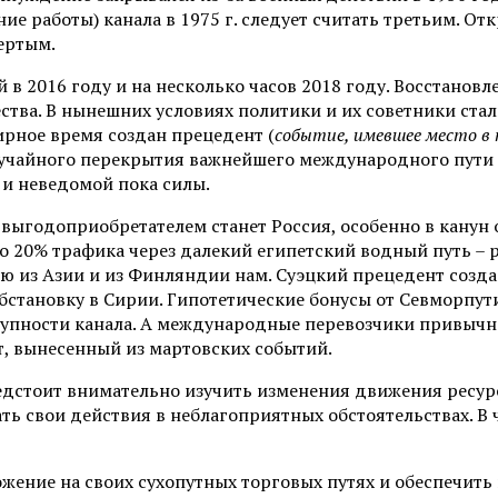
е работы) канала в 1975 г. следует считать третьим. От
ертым.
й в 2016 году и на несколько часов 2018 году. Восстанов
ства. В нынешних условиях политики и их советники стал
мирное время создан прецедент (
событие, имевшее место в
лучайного перекрытия важнейшего международного пути
 и неведомой пока силы.
 выгодоприобретателем станет Россия, особенно в канун
До 20% трафика через далекий египетский водный путь – р
ию из Азии и из Финляндии нам. Суэцкий прецедент созда
становку в Сирии. Гипотетические бонусы от Севморпути
упности канала. А международные перевозчики привычно
т, вынесенный из мартовских событий.
едстоит внимательно изучить изменения движения ресу
ь свои действия в неблагоприятных обстоятельствах. В ч
ожение на своих сухопутных торговых путях и обеспечить