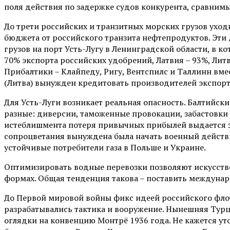
поля действия по задержке судов конкурента, сравнимы
До трети российских и транзитных морских грузов уходи
бюджета от российского транзита нефтепродуктов. Эти
грузов на порт Усть-Лугу в Ленинградской области, в к
70% экспорта российских удобрений, Латвия – 93%, Лит
Прибалтики – Клайпеду, Ригу, Вентспилс и Таллинн вме
(Литва) вынужден кредитовать производителей экспор
Для Усть-Луги возникает реальная опасность. Балтийск
разные: диверсии, таможенные провокации, забастовки
истеблишмента потеря привычных прибылей выдается за
сопроцветания вынуждена была начать военный действи
устойчивые потребители газа в Польше и Украине.
Оптимизировать водные перевозки позволяют искусств
формах. Общая тенденция такова – поставить междун
До Первой мировой войны фикс идеей российского флот
разрабатывались тактика и вооружение. Нынешняя Турц
оглядки на конвенцию Монтрё 1936 года. Не кажется у