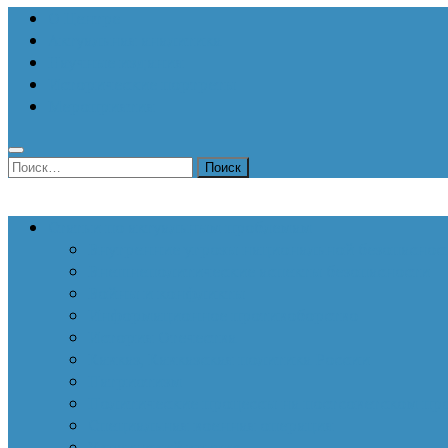
О Центре
Актуальная аналитика
Научные издания
Исторические портреты
Мероприятия
Найти:
Статьи по актуальным проблемам
Внутренние угрозы национальной безопаснос
Внешнеполитические аспекты безопасности
Войны и конфликты
Информационное противоборство
История Отечества
Кавказ, Кавказская политика России
Патриотизм
Политические процессы на постсоветском пр
Специальная военная операция
Украинский кризис