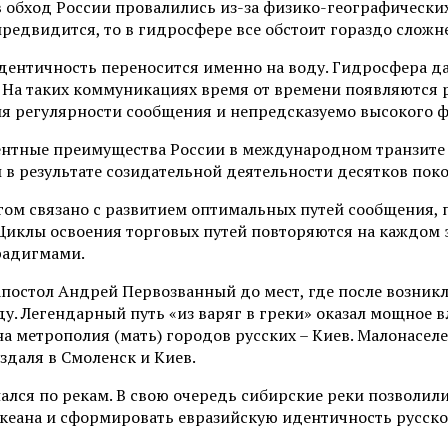
в обход России провалились из-за физико-географически
едвидится, то в гидросфере все обстоит гораздо сложне
дентичность переносится именно на воду. Гидросфера д
). На таких коммуникациях время от времени появляются
я регулярности сообщения и непредсказуемо высокого ф
ентные преимущества России в международном транзите 
ы в результате созидательной деятельности десятков по
огом связано с развитием оптимальных путей сообщения,
 Циклы освоения торговых путей повторяются на каждом 
радигмами.
постол Андрей Первозванный до мест, где после возникл
ду. Легендарный путь «из варяг в греки» оказал мощное
ана метрополия (мать) городов русских – Киев. Малонасе
здаля в Смоленск и Киев.
ался по рекам. В свою очередь сибирские реки позволил
 океана и сформировать евразийскую идентичность русско