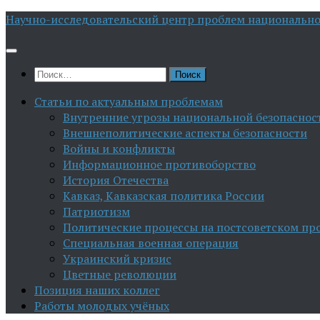
Перейти
Научно-исследовательский центр проблем национально
к
содержимому
Найти:
Статьи по актуальным проблемам
Внутренние угрозы национальной безопаснос
Внешнеполитические аспекты безопасности
Войны и конфликты
Информационное противоборство
История Отечества
Кавказ, Кавказская политика России
Патриотизм
Политические процессы на постсоветском пр
Специальная военная операция
Украинский кризис
Цветные революции
Позиция наших коллег
Работы молодых учёных