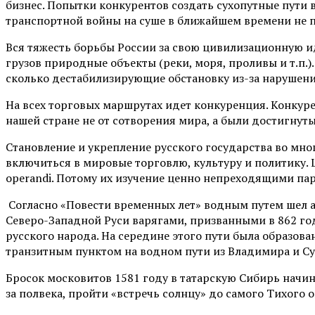
бизнес. Попытки конкурентов создать сухопутные пути 
транспортной войны на суше в ближайшем времени не пр
Вся тяжесть борьбы России за свою цивилизационную и
грузов природные объекты (реки, моря, проливы и т.п.
сколько дестабилизирующие обстановку из-за нарушени
На всех торговых маршрутах идет конкуренция. Конкур
нашей стране не от сотворения мира, а были достигнут
Становление и укрепление русского государства во мн
включиться в мировые торговлю, культуру и политику.
operandi. Потому их изучение ценно непреходящими па
Согласно «Повести временных лет» водным путем шел а
Северо-Западной Руси варягами, призванными в 862 го
русского народа. На середине этого пути была образов
транзитным пунктом на водном пути из Владимира и Су
Бросок московитов 1581 году в татарскую Сибирь начин
за полвека, пройти «встречь солнцу» до самого Тихого