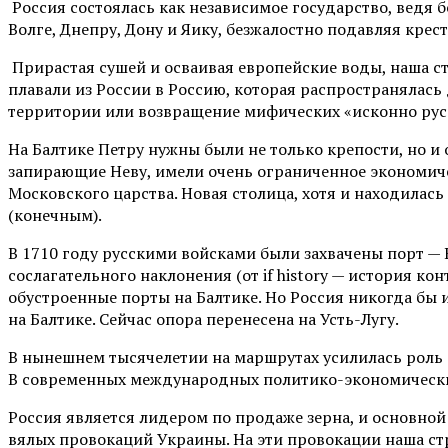
Россия состоялась как независимое государство, вед
Волге, Днепру, Дону и Яику, безжалостно подавляя крест
Прирастая сушей и осваивая европейские воды, наша ст
плавали из России в Россию, которая распространялась
территории или возвращение мифических «исконно русс
На Балтике Петру нужны были не только крепости, но 
запирающие Неву, имели очень ограниченное экономиче
Московского царства. Новая столица, хотя и находилась
(конечным).
В 1710 году русскими войсками были захвачены порт — 
сослагательного наклонения (от if history — история ко
обустроенные порты на Балтике. Но Россия никогда бы их
на Балтике. Сейчас опора перенесена на Усть-Лугу.
В нынешнем тысячелетии на маршрутах усилилась роль
В современных международных политико-экономических
Россия является лидером по продаже зерна, и основной
вялых провокаций Украины. На эти провокации наша ст