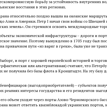
я бескомпромиссную борьбу за устойчивость внутренних
ьянские восстания в этих регионах.
рана относительно поздно вышла на океанские маршруты;
 до Азии и Америки. Петр I начал свои войны со Швецией
ких земель». Он стремился освоить международные торго
и объекты экономической инфраструктуры – дороги и пор
ское значение. Поэтому вынужденно в 1703 году был пос
 на привычном пути «из варяг в греки», была уже не тра
Выборг, и порт с хорошей европейской историей и торгов
нтрфактическая или альтернативная) считают, что Петербу
 не получила без базы флота в Кронштадте. На эту базу д
 бенефициаров (выгодоприобретателей) – субъектов пол
 реалиях интересы государства и его резидентов-выгод
 его объем уходит через порты Азово-Черноморского бас
рана может ответить квазиблокадой украинских портов, 