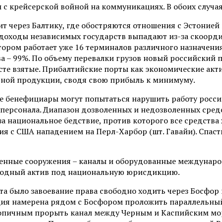
 с крейсерской войной на коммуникациях. В обоих случа
т через Балтику, где обостряются отношения с Эстонией 
 доходы независимых государств выпадают из-за скоорд
отором работает уже 16 терминалов различного назначения
ва – 99%. По объему перевалки грузов новый российский 
сте взятые. Прибалтийские порты как экономические акт
тной продукции, сводя свою прибыль к минимуму.
ие бенефициары могут попытаться нарушить работу росси
 персонала. Диапазон дозволенных и недозволенных сред
 национальное бедствие, против которого все средства 
я с США нападением на Перл-Харбор (шт. Гавайи). Спаст
енные сооружения – каналы и оборудованные международ
ародный актив под национальную юрисдикцию.
а было завоевание права свободно ходить через Босфор 
ия намерена рядом с Босфором проложить параллельный 
топичным прорыть канал между Черным и Каспийским мор