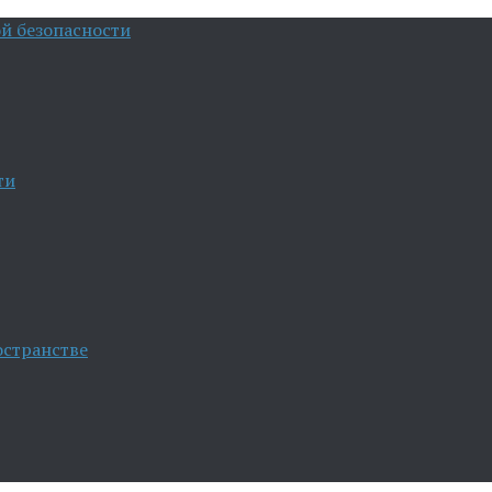
й безопасности
ти
остранстве