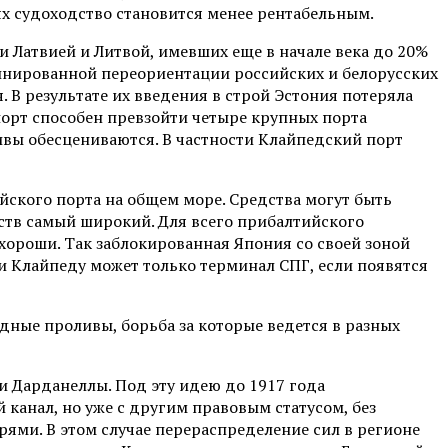
ях судоходство становится менее рентабельным.
и Латвией и Литвой, имевших еще в начале века до 20%
инированной переориентации российских и белорусских
. В результате их введения в строй Эстония потеряла
порт способен превзойти четыре крупных порта
ивы обесцениваются. В частности Клайпедский порт
йского порта на общем море. Средства могут быть
ств самый широкий. Для всего прибалтийского
хороши. Так заблокированная Япония со своей зоной
и Клайпеду может только терминал СПГ, если появятся
ные проливы, борьба за которые ведется в разных
и Дарданеллы. Под эту идею до 1917 года
канал, но уже с другим правовым статусом, без
ями. В этом случае перераспределение сил в регионе