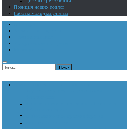
Цветные революции
Позиция наших коллег
Работы молодых учёных
О Центре
Актуальная аналитика
Научные издания
Исторические портреты
Мероприятия
Найти:
Статьи по актуальным проблемам
Внутренние угрозы национальной
безопасности
Внешнеполитические аспекты безопасности
Войны и конфликты
Информационное противоборство
История Отечества
Кавказ, Кавказская политика России