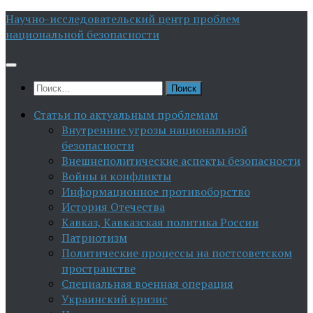
Перейти
Научно-исследовательский центр проблем
к
национальной безопасности
содержимому
Найти:
Статьи по актуальным проблемам
Внутренние угрозы национальной
безопасности
Внешнеполитические аспекты безопасности
Войны и конфликты
Информационное противоборство
История Отечества
Кавказ, Кавказская политика России
Патриотизм
Политические процессы на постсоветском
пространстве
Специальная военная операция
Украинский кризис