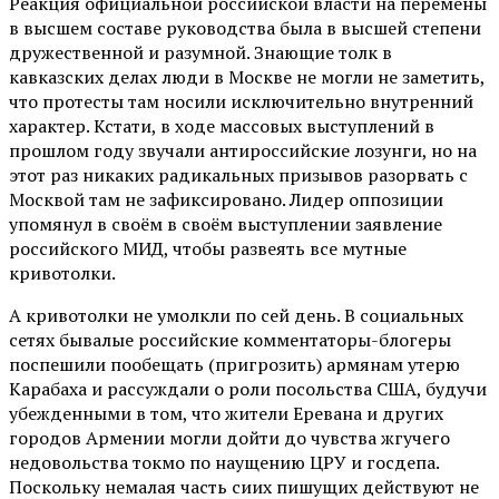
Реакция официальной российской власти на перемены
в высшем составе руководства была в высшей степени
дружественной и разумной. Знающие толк в
кавказских делах люди в Москве не могли не заметить,
что протесты там носили исключительно внутренний
характер. Кстати, в ходе массовых выступлений в
прошлом году звучали антироссийские лозунги, но на
этот раз никаких радикальных призывов разорвать с
Москвой там не зафиксировано. Лидер оппозиции
упомянул в своём в своём выступлении заявление
российского МИД, чтобы развеять все мутные
кривотолки.
А кривотолки не умолкли по сей день. В социальных
сетях бывалые российские комментаторы-блогеры
поспешили пообещать (пригрозить) армянам утерю
Карабаха и рассуждали о роли посольства США, будучи
убежденными в том, что жители Еревана и других
городов Армении могли дойти до чувства жгучего
недовольства токмо по наущению ЦРУ и госдепа.
Поскольку немалая часть сиих пишущих действуют не