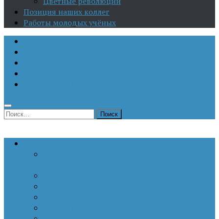
Цветные революции
Позиция наших коллег
Работы молодых учёных
О Центре
Актуальная аналитика
Научные издания
Исторические портреты
Мероприятия
Найти:
Статьи по актуальным проблемам
Внутренние угрозы национальной
безопасности
Внешнеполитические аспекты безопасности
Войны и конфликты
Информационное противоборство
История Отечества
Кавказ, Кавказская политика России