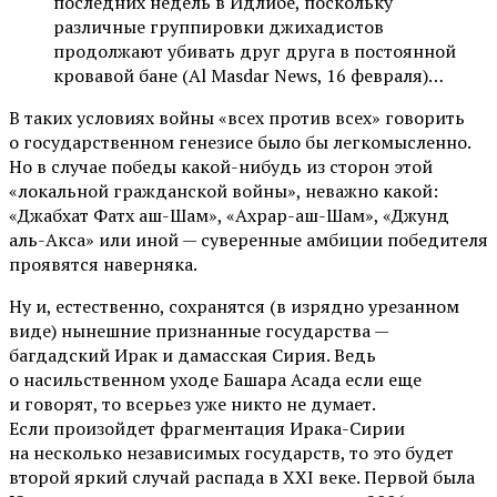
последних недель в Идлибе, поскольку
различные группировки джихадистов
продолжают убивать друг друга в постоянной
кровавой бане (Аl Masdar News, 16 февраля)…
В таких условиях войны «всех против всех» говорить
о государственном генезисе было бы легкомысленно.
Но в случае победы какой-нибудь из сторон этой
«локальной гражданской войны», неважно какой:
«Джабхат Фатх аш-Шам», «Ахрар-аш-Шам», «Джунд
аль-Акса» или иной — суверенные амбиции победителя
проявятся наверняка.
Ну и, естественно, сохранятся (в изрядно урезанном
виде) нынешние признанные государства —
багдадский Ирак и дамасская Сирия. Ведь
о насильственном уходе Башара Асада если еще
и говорят, то всерьез уже никто не думает.
Если произойдет фрагментация Ирака-Сирии
на несколько независимых государств, то это будет
второй яркий случай распада в XXI веке. Первой была