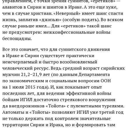
управлением, с точки зрения суннитов, «еретиков» —
алавитов в Сирии и шиитов в Ираке. А это еще хуже,
чем в случае христиан. «Неверный» имеет шанс спасти
жизнь, заплатив «джизью» (особую подать). Во всяком
случае раньше имел… Для «еретиков» такой шанс
не предусмотрен: межконфессиональные войны
беспощадны.
Все это означает, что для суннитского движения
в Ираке и Сирии существует практически
неисчерпаемый и быстро возобновляемый
человеческий ресурс. Ведь средний возраст сирийских
мужчин 21,2−21,9 лет (по данным Департамента
по экономическим и социальным вопросам ООН
на 1 июля 2015 года). И, как показывает опыт
последних лет, для ведения эффективной войны
бойцам ИГИЛ достаточно стрелкового вооружения
да внедорожников «Тойота» с пулеметными турелями.
Автоматы и «Тойоты» позволяют ИГИЛ уже третий год
не только держать под контролем значительные
территории Сирии и Ирака, но и формировать там