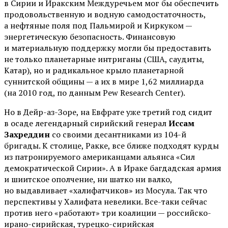
в Сирии и Иракским Междуречьем мог бы обеспечить
продовольственную и водную самодостаточность,
а нефтяные поля под Пальмирой и Киркуком —
энергетическую безопасность. Финансовую
и материальную поддержку могли бы предоставить
не только планетарные интриганы (США, саудиты,
Катар), но и радикальное крыло планетарной
суннитской общины — а их в мире 1,62 миллиарда
(на 2010 год, по данным Pew Research Center).
Но в Дейр-аз-Зоре, на Евфрате уже третий год сидит
в осаде легендарный сирийский генерал
Иссам
Захреддин
со своими десантниками из 104-й
бригады. К столице, Ракке, все ближе подходят курды
из патронируемого американцами альянса «Сил
демократической Сирии». А в Ираке багдадская армия
и шиитское ополчение, ни шатко ни валко,
но выдавливает «халифатчиков» из Мосула. Так что
перспективы у Халифата невелики. Все-таки сейчас
против него «работают» три коалиции — российско-
ирано-сирийская, турецко-сирийская