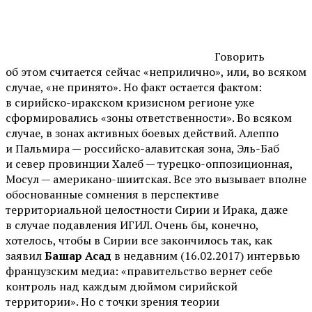
Говорить
об этом считается сейчас «неприлично», или, во всяком
случае, «не принято». Но факт остается фактом:
в сирийско-иракском кризисном регионе уже
сформировались «зоны ответственности». Во всяком
случае, в зонах активных боевых действий. Алеппо
и Пальмира — российско-алавитская зона, Эль-Баб
и север провинции Халеб — турецко-оппозиционная,
Мосул — американо-шиитская. Все это вызывает вполне
обоснованные сомнения в перспективе
территориальной целостности Сирии и Ирака, даже
в случае подавления ИГИЛ. Очень бы, конечно,
хотелось, чтобы в Сирии все закончилось так, как
заявил
Башар Асад
в недавним (16.02.2017) интервью
французским медиа: «правительство вернет себе
контроль над каждым дюймом сирийской
территории». Но с точки зрения теории