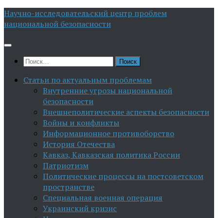
Перейти
Научно-исследовательский центр проблем
к
национальной безопасности
содержимому
Найти:
Статьи по актуальным проблемам
Внутренние угрозы национальной
безопасности
Внешнеполитические аспекты безопасности
Войны и конфликты
Информационное противоборство
История Отечества
Кавказ, Кавказская политика России
Патриотизм
Политические процессы на постсоветском
пространстве
Специальная военная операция
Украинский кризис