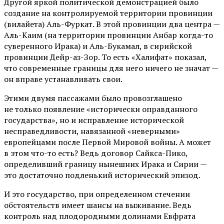
Другой яркой политической демонстрацией было
создание на контролируемой территории провинции
(вилайета) Аль-Фуркат. В этой провинции два центра —
Аль-Каим (на территории провинции Анбар когда-то
суверенного Ирака) и Аль-Букамал, в сирийской
провинции Дейр-аз-Зор. То есть «Халифат» показал,
что современные границы для него ничего не значат —
он вправе устанавливать свои.
Этими двумя пассажами было провозглашено
не только появление «исторически оправданного
государства», но и исправление исторической
несправедливости, навязанной «неверными»
европейцами после Первой Мировой войны. А может
в этом что-то есть? Ведь договор Сайкса-Пико,
определивший границу нынешних Ирака и Сирии —
это достаточно подленький исторический эпизод.
И это государство, при определенном стечении
обстоятельств имеет шансы на выживание. Ведь
контроль над плодородными долинами Евфрата