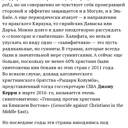
ред.)
, но он совершенно не чувствует себя проигравшей
стороной и эффектно защищается и в Мосуле, и в Эль-
Бабе. А еще периодически атакует — в направлении
то иракского Киркука, то сирийских Дамаска или
Даръа. Можно долго и даже плодотворно рассуждать
о «спонсорах и снабженцах» Халифата, но нельзя
упускать из виду одно — «халифатчики» — это пусть
радикальные, но сунниты. В странах, которые всегда
были в значительной мере суннитскими. А сейчас еще
больше, поскольку не менее 60% христиан были
уничтожены или бежали из этих стран с 2011 года.
Во всяком случае, доклад католического
христианского братства «Рыцари Колумба»,
представленный тогда госсекретарю США
Джону
Керри
в марте 2016-го, называется очень
симптоматично: «Геноцид против христиан
на Ближнем Востоке» (Genocide against Christians in the
Middle East).
Но последние годы эти страны находились под