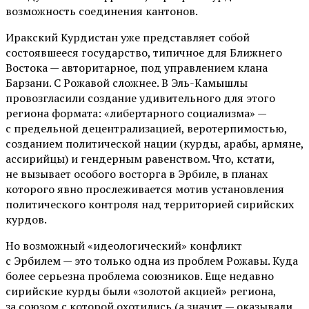
возможность соединения кантонов.
Иракский Курдистан уже представляет собой
состоявшееся государство, типичное для Ближнего
Востока — авторитарное, под управлением клана
Барзани. С Рожавой сложнее. В Эль-Камышлы
провозгласили создание удивительного для этого
региона формата: «либертарного социализма» —
с предельной децентрализацией, веротерпимостью,
созданием политической нации (курды, арабы, армяне,
ассирийцы) и гендерным равенством. Что, кстати,
не вызывает особого восторга в Эрбиле, в планах
которого явно прослеживается мотив установления
политического контроля над территорией сирийских
курдов.
Но возможный «идеологический» конфликт
с Эрбилем — это только одна из проблем Рожавы. Куда
более серьезна проблема союзников. Еще недавно
сирийские курды были «золотой акцией» региона,
за союзом с которой охотились (а значит — оказывали