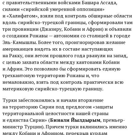
с правительственными войсками Башара Ассада,
силами «сирийской умеренной оппозиции»
и «Халифатом», взяли под контроль обширные области
вдоль сирийско-турецкой границы, сформировали там
три провинции (Джазиру, Кобани и Африн) и объявили
о создании Рожавы — автономии со столицей в городе
Эль-Камышлы. Более того, проигнорировав желание
американцев видеть их в составе наступающих
на Ракку, они летом прошлого года рванули на запад,
с целью захвата области между кантонами Кобани
и Африн. Это позволило бы сформировать единую
трехкантоную территорию Рожавы и, что
немаловажно, взять под контроль практически всю
материковую сирийско-турецкую границу.
Турки забеспокоились и начали вторжение
на территорию Сирии под предлогом «защиты
территориальной целостности нашей страны
и единства Сирии» (
Бинали Йылдырым
, премьер-
министр Турции). Причем турки вклинились именно
между Кобани и Африном, перекрыв курдам