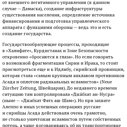
от внешнего легитимного управления (в данном
случае — Дамаска), создание инфраструктуры
существования населения, определение источника
финансирования и подготовка управленческого
аппарата с функциями обороны — ведь это и есть
создание государства.
Государствообразующие процессы, проходящие
в «Халифате», Курдистанах и Зоне Безопасности
откровенно «бросаются в глаза». Но если говорить
о возможной фрагментации Сирии и Ирака, то стоит
присмотреться еще и к Идлибу, сирийской провинции,
которая стала «самым крупным анклавом противников
Асада и оплотом радикальных исламистов» (Neue
Zürcher Zeitung, Швейцария). До недавнего времени
ситуацию там контролировала «Джа́бхат ан-Нусра»
(ныне — «Джабхат Фатх аш-Шам»). Но при захвате
Алеппо и иных успешных операциях русские
и сирийцы Асада действовали очень грамотно,
не столько уничтожая исламистов путем собственных
потерь, а чаще договариваясь об их транспортировке