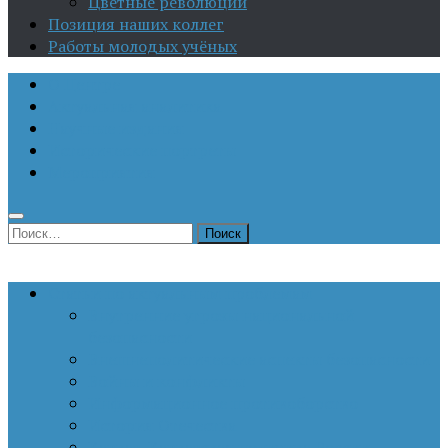
Цветные революции
Позиция наших коллег
Работы молодых учёных
О Центре
Актуальная аналитика
Научные издания
Исторические портреты
Мероприятия
Найти:
Статьи по актуальным проблемам
Внутренние угрозы национальной
безопасности
Внешнеполитические аспекты безопасности
Войны и конфликты
Информационное противоборство
История Отечества
Кавказ, Кавказская политика России