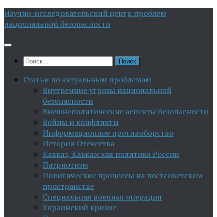
Перейти
Научно-исследовательский центр проблем
к
национальной безопасности
содержимому
Найти:
Статьи по актуальным проблемам
Внутренние угрозы национальной
безопасности
Внешнеполитические аспекты безопасности
Войны и конфликты
Информационное противоборство
История Отечества
Кавказ, Кавказская политика России
Патриотизм
Политические процессы на постсоветском
пространстве
Специальная военная операция
Украинский кризис