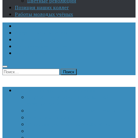
Цветные революции
Позиция наших коллег
Работы молодых учёных
О Центре
Актуальная аналитика
Научные издания
Исторические портреты
Мероприятия
Найти:
Статьи по актуальным проблемам
Внутренние угрозы национальной
безопасности
Внешнеполитические аспекты безопасности
Войны и конфликты
Информационное противоборство
История Отечества
Кавказ, Кавказская политика России