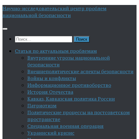
Перейти
Научно-исследовательский центр проблем
к
национальной безопасности
содержимому
Найти:
Статьи по актуальным проблемам
Внутренние угрозы национальной
безопасности
Внешнеполитические аспекты безопасности
Войны и конфликты
Информационное противоборство
История Отечества
Кавказ, Кавказская политика России
Патриотизм
Политические процессы на постсоветском
пространстве
Специальная военная операция
Украинский кризис