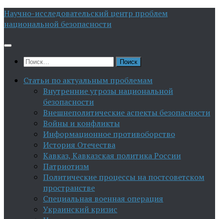
Перейти
Научно-исследовательский центр проблем
к
национальной безопасности
содержимому
Найти:
Статьи по актуальным проблемам
Внутренние угрозы национальной
безопасности
Внешнеполитические аспекты безопасности
Войны и конфликты
Информационное противоборство
История Отечества
Кавказ, Кавказская политика России
Патриотизм
Политические процессы на постсоветском
пространстве
Специальная военная операция
Украинский кризис