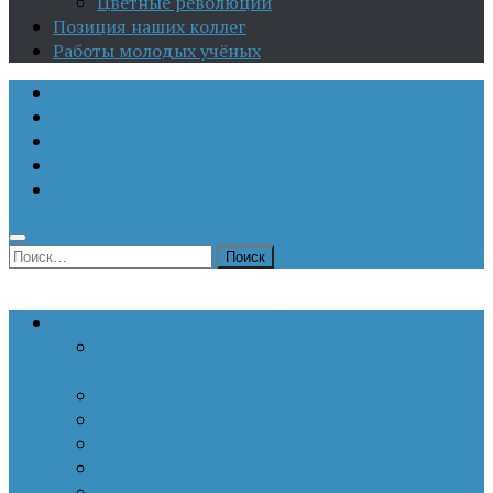
Цветные революции
Позиция наших коллег
Работы молодых учёных
О Центре
Актуальная аналитика
Научные издания
Исторические портреты
Мероприятия
Найти:
Статьи по актуальным проблемам
Внутренние угрозы национальной
безопасности
Внешнеполитические аспекты безопасности
Войны и конфликты
Информационное противоборство
История Отечества
Кавказ, Кавказская политика России