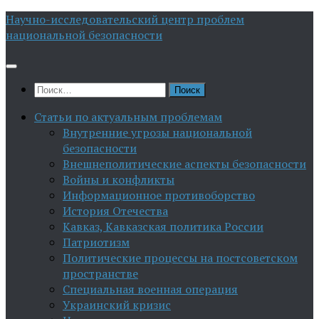
Перейти
Научно-исследовательский центр проблем
к
национальной безопасности
содержимому
Найти:
Статьи по актуальным проблемам
Внутренние угрозы национальной
безопасности
Внешнеполитические аспекты безопасности
Войны и конфликты
Информационное противоборство
История Отечества
Кавказ, Кавказская политика России
Патриотизм
Политические процессы на постсоветском
пространстве
Специальная военная операция
Украинский кризис