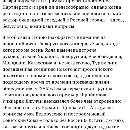
неафишируемых и в рамках проекта «Восточное
Партнёрство») вряд ли целесообразно, однако когда
речь идёт о попытках сменить внешнеполитический
вектор очередной соседней с Россией страны – здесь,
безусловно, возникают вопросы.
В этой связи стоило бы обратить внимание на
недавний визит белорусского лидера в Киев, в ходе
которого на осень была намечена встреча
руководителей Украины, Белоруссии, Азербайджана,
Молдавии, Казахстана и, не исключено, Туркмении,
посвященная созданию нового антироссийского
политико-экономического союза, в дополнение
подающему время от времени признаки жизни
объединению «ГУАМ». Глава германской группы
советников украинского премьера Гройсмана
Риккардо Джуччи высказался более чем откровенно:
«Россия отняла у Украины Донбасс (! – Авт.), а мы
отнимем у неё Белоруссию и построим новый
Советский Союз – только без России!» Кстати, до того,
как развернуться в Киеве, господин Джуччи долгие