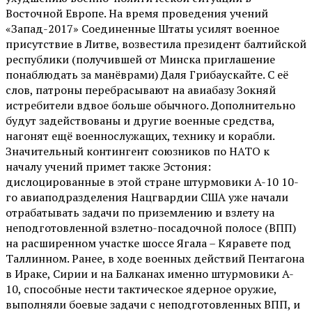
Восточной Европе. На время проведения учений
«Запад-2017» Соединенные Штаты усилят военное
присутствие в Литве, возвестила президент балтийской
республики (получившей от Минска приглашение
понаблюдать за манёврами) Даля Грибаускайте. С её
слов, патроны перебрасывают на авиабазу Зокняй
истребители вдвое больше обычного. Дополнительно
будут задействованы и другие военные средства,
нагонят ещё военнослужащих, технику и корабли.
Значительный контингент союзников по НАТО к
началу учений примет также Эстония:
дислоцированные в этой стране штурмовики A-10 10-
го авиаподразделения Нацгвардии США уже начали
отрабатывать задачи по приземлению и взлету на
неподготовленной взлетно-посадочной полосе (ВПП)
на расширенном участке шоссе Ягала – Кяравете под
Таллинном. Ранее, в ходе военных действий Пентагона
в Ираке, Сирии и на Балканах именно штурмовики A-
10, способные нести тактическое ядерное оружие,
выполняли боевые задачи с неподготовленных ВПП, и