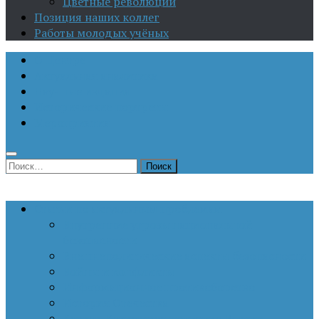
Цветные революции
Позиция наших коллег
Работы молодых учёных
О Центре
Актуальная аналитика
Научные издания
Исторические портреты
Мероприятия
Найти:
Статьи по актуальным проблемам
Внутренние угрозы национальной
безопасности
Внешнеполитические аспекты безопасности
Войны и конфликты
Информационное противоборство
История Отечества
Кавказ, Кавказская политика России