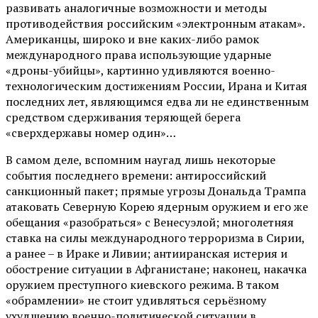
развивать аналогичные возможности и методы
противодействия российским «электронным атакам».
Американцы, широко и вне каких-либо рамок
международного права использующие ударные
«дроны-убийцы», картинно удивляются военно-
технологическим достижениям России, Ирана и Китая
последних лет, являющимся едва ли не единственным
средством сдерживания теряющей берега
«сверхдержавы номер один»…
В самом деле, вспомним наугад лишь некоторые
события последнего времени: антироссийский
санкционный пакет; прямые угрозы Дональда Трампа
атаковать Северную Корею ядерным оружием и его же
обещания «разобраться» с Венесуэлой; многолетняя
ставка на силы международного терроризма в Сирии,
а ранее – в Ираке и Ливии; антииранская истерия и
обострение ситуации в Афганистане; наконец, накачка
оружием преступного киевского режима. В таком
«обрамлении» не стоит удивляться серьёзному
ухудшению военно-политической ситуации в