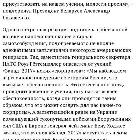
присутствовать на нашем учении, милости просим», –
подчеркнул Президент Беларуси Александр
Лукашенко.
Однако встречная реакция подчинена собственной
логике и напоминает скорее спираль
самовозбуждения, подогреваемого не вполне
адекватными заявлениями некоторых американских
генералов. Так, заместитель генерального секретаря
НАТО Роуз Гёттемюллер опасается от учений
«Запад-2017» неких «сюрпризов»: «Мы наблюдаем
агрессивное поведение со стороны России, что
вызывает обеспокоенность. Это естественно, когда
проводятся военные учения, но у нас вызывает
обеспокоенность, когда они проводятся таким
образом, что это может создать для нас какие-то
сюрпризы». А засветившийся ранее на Украине
командующий сухопутными войсками Вооруженных
сил США в Европе генерал-лейтенант Бену Ходжес
заявил, что учения «Запад-2017» могут стать неким
«троянским конём». Воспалённое сознание