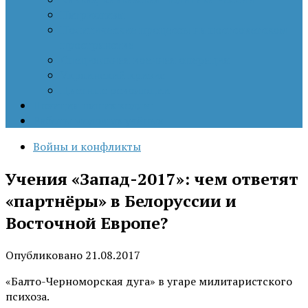
Патриотизм
Политические процессы на постсоветском
пространстве
Специальная военная операция
Украинский кризис
Цветные революции
Позиция наших коллег
Работы молодых учёных
Войны и конфликты
Учения «Запад-2017»: чем ответят
«партнёры» в Белоруссии и
Восточной Европе?
Опубликовано
21.08.2017
«Балто-Черноморская дуга» в угаре милитаристского
психоза.