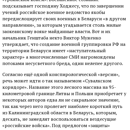
подсказывает господину Ходжесу, что по завершении
учений российское военное ведомство якобы
передислоцирует своих военных в Беларуси «в другом
направлении», за которым угадывается столь милые
заокеанскому вояке майданные власти. Вот и их
начальник Генштаба некто Виктор Муженко
утверждает, что создание военной группировки РФ на
территории Беларуси имеет «наступательный
характер» а многочисленные СМИ нагромождены
потоками несусветного бреда, один нелепее другого.
Согласно ещё одной конспирологической «версии»,
речь может идти о так называемом «Сувалкском
коридоре». Название этого лесного массива на 95-
километровой границе Литвы и Польши приобретает у
некоторых авторов едва ли не сакральное значение,
так как через него пролегает наиболее короткий путь
из Калининградской области в Беларусь, которым,
дескать, не замедлят воспользоваться вездесущие
«российские войска». Под предлогом «защиты»