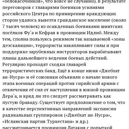
«белокасочников», что вовсе не случайно). В результате
переговоров с главарями боевиков усилиями
российского Центра по примирению враждующих
сторон удалось вывезти гражданское население (около
7 тысяч человек) из осажденных боевиками шиитских
посёлков Фу`а и Кефрая в провинции Идлиб. Между
тем, сполна пользуясь режимом так называемой «зоны
деэскалации», террористы накапливают силы и при
поддержке зарубежных инструкторов вырабатывают
планы дальнейшего ведения боевых действий.
Регулярно проходят сходки главарей
террористических банд. Ещё в конце июня «Джебхат
ан-Нусра» и её союзники объявили о начале нового
этапа военных операций против сирийской армии с
отвлечения её сил от наступления в южной провинции
Дера`а, и вряд ли это следует рассматривать как
пустую браваду. Существует предположение о том, что
в качестве перспективных направлений экспансии
радикальных группировок («Джебхат ан-Нусра»,
«Исламская партия Туркестана» и др.)
рассматривается провинция Латакия с попыткой