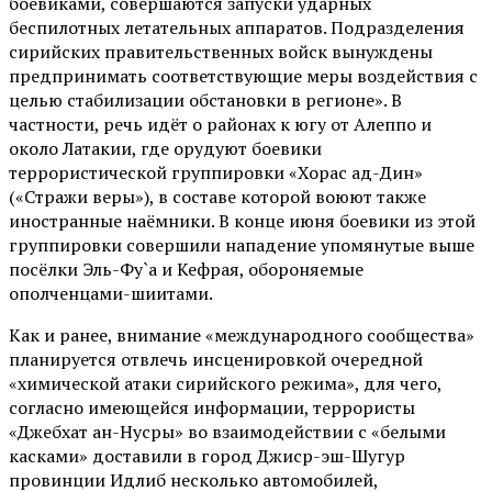
боевиками, совершаются запуски ударных
беспилотных летательных аппаратов. Подразделения
сирийских правительственных войск вынуждены
предпринимать соответствующие меры воздействия с
целью стабилизации обстановки в регионе». В
частности, речь идёт о районах к югу от Алеппо и
около Латакии, где орудуют боевики
террористической группировки «Хорас ад-Дин»
(«Стражи веры»), в составе которой воюют также
иностранные наёмники. В конце июня боевики из этой
группировки совершили нападение упомянутые выше
посёлки Эль-Фу`а и Кефрая, обороняемые
ополченцами-шиитами.
Как и ранее, внимание «международного сообщества»
планируется отвлечь инсценировкой очередной
«химической атаки сирийского режима», для чего,
согласно имеющейся информации, террористы
«Джебхат ан-Нусры» во взаимодействии с «белыми
касками» доставили в город Джиср-эш-Шугур
провинции Идлиб несколько автомобилей,