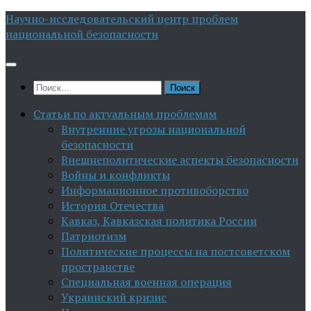
Перейти
Научно-исследовательский центр проблем
к
национальной безопасности
содержимому
Найти:
Статьи по актуальным проблемам
Внутренние угрозы национальной
безопасности
Внешнеполитические аспекты безопасности
Войны и конфликты
Информационное противоборство
История Отечества
Кавказ, Кавказская политика России
Патриотизм
Политические процессы на постсоветском
пространстве
Специальная военная операция
Украинский кризис