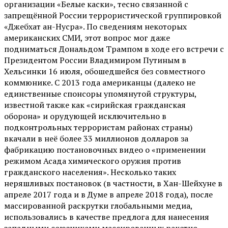
организации «Белые каски», тесно связанной с
запрещённой России террористической группировкой
«Джебхат ан-Нусра». По сведениям некоторых
американских СМИ, этот вопрос мог даже
подниматься Дональдом Трампом в ходе его встречи с
Президентом России Владимиром Путиным в
Хельсинки 16 июля, обошедшейся без совместного
коммюнике. С 2013 года американцы (далеко не
единственные спонсоры упомянутой структуры,
известной также как «сирийская гражданская
оборона» и орудующей исключительно в
подконтрольных террористам районах страны)
вкачали в неё более 33 миллионов долларов за
фабрикацию постановочных видео о «применении
режимом Асада химического оружия против
гражданского населения». Несколько таких
неряшливых постановок (в частности, в Хан-Шейхуне в
апреле 2017 года и в Думе в апреле 2018 года), после
массированной раскрутки глобальными медиа,
использовались в качестве предлога для нанесения
западными союзниками массированных ракетно-