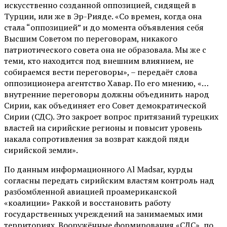
искусственно созданной оппозицией, сидящей в
Турции, или же в Эр-Рияде. «Со времен, когда она
стала “оппозицией” и до момента объявления себя
Высшим Советом по переговорам, никакого
патриотического совета она не образовала. Мы же с
теми, кто находится под внешним влиянием, не
собираемся вести переговоры», – передаёт слова
оппозиционера агентство Хавар. По его мнению, «…
внутренние переговоры должны объединить народ
Сирии, как объединяет его Совет демократической
Сирии (СДС). Это закроет вопрос притязаний турецких
властей на сирийские регионы и повысит уровень
накала сопротивления за возврат каждой пяди
сирийской земли».
По данным информационного Al Madsar, курды
согласны передать сирийским властям контроль над
разбомбленной авиацией проамериканской
«коалиции» Раккой и восстановить работу
государственных учреждений на занимаемых ими
территориях. Вооружённые формирования «СДС», по