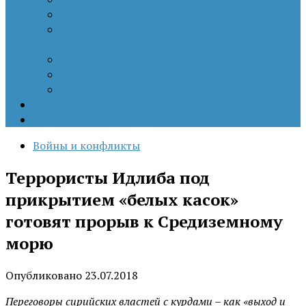
Патриотизм
Политические процессы на постсоветском
пространстве
Специальная военная операция
Украинский кризис
Цветные революции
Позиция наших коллег
Работы молодых учёных
Войны и конфликты
Террористы Идлиба под
прикрытием «белых касок»
готовят прорыв к Средиземному
морю
Опубликовано
23.07.2018
Переговоры сирийских властей с курдами – как «выход и