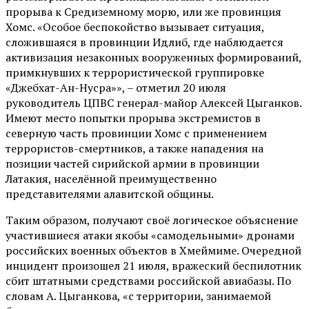
прорыва к Средиземному морю, или же провинция
Хомс. «Особое беспокойство вызывает ситуация,
сложившаяся в провинции Идлиб, где наблюдается
активизация незаконных вооруженных формирований,
примкнувших к террористической группировке
«Джебхат-Ан-Нусра»», – отметил 20 июля
руководитель ЦПВС генерал-майор Алексей Цыганков.
Имеют место попытки прорыва экстремистов в
северную часть провинции Хомс с применением
террористов-смертников, а также нападения на
позиции частей сирийской армии в провинции
Латакия, населённой преимущественно
представителями алавитской общины.
Таким образом, получают своё логическое объяснение
участившиеся атаки якобы «самодельными» дронами
российских военных объектов в Хмеймиме. Очередной
инцидент произошел 21 июля, вражеский беспилотник
сбит штатными средствами российской авиабазы. По
словам А. Цыганкова, «с территории, занимаемой