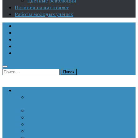
Цветные революции
Позиция наших коллег
Работы молодых учёных
О Центре
Актуальная аналитика
Научные издания
Исторические портреты
Мероприятия
Найти:
Статьи по актуальным проблемам
Внутренние угрозы национальной
безопасности
Внешнеполитические аспекты безопасности
Войны и конфликты
Информационное противоборство
История Отечества
Кавказ, Кавказская политика России