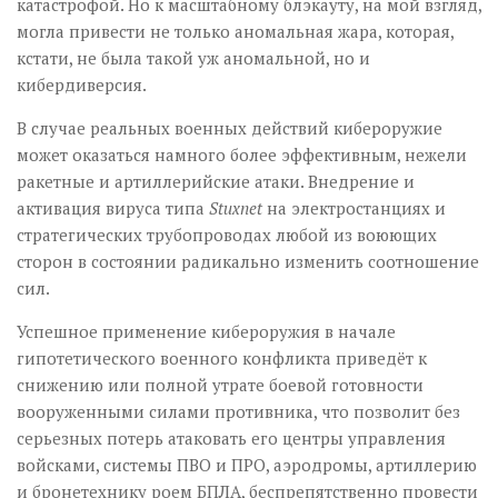
катастрофой. Но к масштабному блэкауту, на мой взгляд,
могла привести не только аномальная жара, которая,
кстати, не была такой уж аномальной, но и
кибердиверсия.
В случае реальных военных действий кибероружие
может оказаться намного более эффективным, нежели
ракетные и артиллерийские атаки. Внедрение и
активация вируса типа
Stuxnet
на электростанциях и
стратегических трубопроводах любой из воюющих
сторон в состоянии радикально изменить соотношение
сил.
Успешное применение кибероружия в начале
гипотетического военного конфликта приведёт к
снижению или полной утрате боевой готовности
вооруженными силами противника, что позволит без
серьезных потерь атаковать его центры управления
войсками, системы ПВО и ПРО, аэродромы, артиллерию
и бронетехнику роем БПЛА, беспрепятственно провести