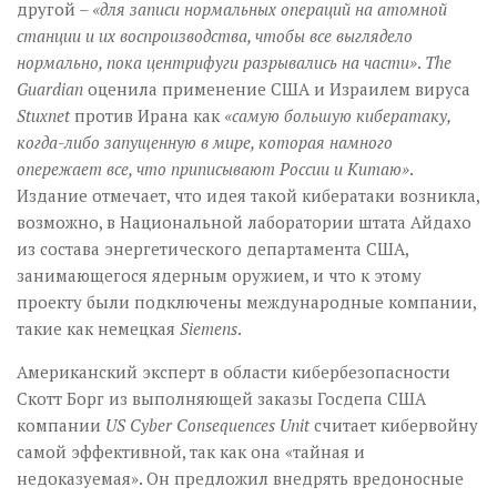
другой –
«для записи нормальных операций на атомной
станции и их воспроизводства, чтобы все выглядело
нормально, пока центрифуги разрывались на части»
.
The
Guardian
оценила применение США и Израилем вируса
Stuxnet
против Ирана как
«самую большую кибератаку,
когда-либо запущенную в мире, которая намного
опережает все, что приписывают России и Китаю»
.
Издание отмечает, что идея такой кибератаки возникла,
возможно, в Национальной лаборатории штата Айдахо
из состава энергетического департамента США,
занимающегося ядерным оружием, и что к этому
проекту были подключены международные компании,
такие как немецкая
Siemens
.
Американский эксперт в области кибербезопасности
Скотт Борг из выполняющей заказы Госдепа США
компании
US Cyber Consequences Unit
считает кибервойну
самой эффективной, так как она «тайная и
недоказуемая». Он предложил внедрять вредоносные