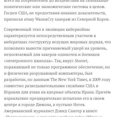
всего на потребителей до воздействия на глобальные
политические или экономические системы в целом.
Госдеп США, не предоставив никаких доказательств,
приписал атаку WannaCry хакерам из Северной Кореи.
Современный этап в эволюции кибервойны
характеризуется непосредственным участием в
кибератаках госструктур ведущих мировых держав, что
позволило вывести причиняемый ущерб на уровень,
недосягаемый для хакеров-одиночек и боевиков
«электронного джихада». Так, вирус
Stuxnet
,
поражающий не только программное обеспечение, но
и физически разрушающий компьютеры, был
разработан, по данным The New York Times, в 2009 году
совместно разведывательными службами США и
Израиля для атаки на ядерные объекты Ирана. Причём
израильтяне предварительно испытали его в своем
центре в городе Димона, в пустыне Негев.
Американский журналист Дэвид Сангер в книге