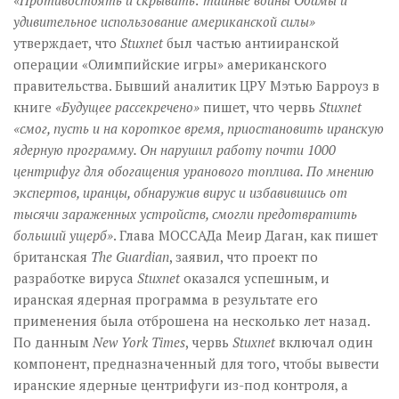
«Противостоять и скрывать: тайные войны Обамы и
удивительное использование американской силы»
утверждает, что
Stuxnet
был частью антииранской
операции «Олимпийские игры» американского
правительства. Бывший аналитик ЦРУ Мэтью Барроуз в
книге
«Будущее рассекречено»
пишет, что червь
Stuxnet
«смог, пусть и на короткое время, приостановить иранскую
ядерную программу. Он нарушил работу почти 1000
центрифуг для обогащения уранового топлива. По мнению
экспертов, иранцы, обнаружив вирус и избавившись от
тысячи зараженных устройств, смогли предотвратить
больший ущерб»
. Глава МОССАДа Меир Даган, как пишет
британская
The Guardian
, заявил, что проект по
разработке вируса
Stuxnet
оказался успешным, и
иранская ядерная программа в результате его
применения была отброшена на несколько лет назад.
По данным
New York Times
, червь
Stuxnet
включал один
компонент, предназначенный для того, чтобы вывести
иранские ядерные центрифуги из-под контроля, а