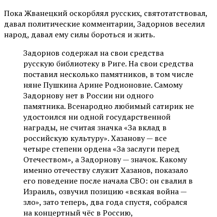
Пока Жванецкий оскорблял русских, святотатствовал,
давал политические комментарии, Задорнов веселил
народ, давал ему силы бороться и жить.
Задорнов содержал на свои средства
русскую библиотеку в Риге. На свои средства
поставил несколько памятников, в том числе
няне Пушкина Арине Родионовне. Самому
Задорнову нет в России ни одного
памятника. Всенародно любимый сатирик не
удостоился ни одной государственной
награды, не считая значка «За вклад в
российскую культуру». Хазанову — все
четыре степени ордена «За заслуги перед
Отечеством», а Задорнову — значок. Какому
именно отечеству служит Хазанов, показало
его поведение после начала СВО: он свалил в
Израиль, озвучил позицию «всякая война —
зло», зато теперь, два года спустя, собрался
на концертный чёс в Россию,