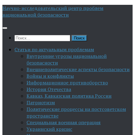
Перейти
Научно-исследовательский центр проблем
к
национальной безопасности
содержимому
Найти:
Статьи по актуальным проблемам
Внутренние угрозы национальной
безопасности
Внешнеполитические аспекты безопасности
Войны и конфликты
Информационное противоборство
История Отечества
Кавказ, Кавказская политика России
Патриотизм
Политические процессы на постсоветском
пространстве
Специальная военная операция
Украинский кризис