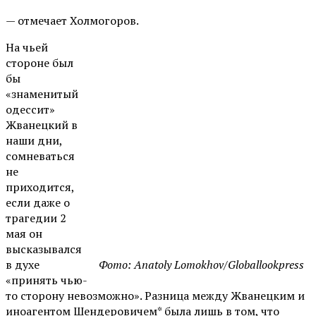
— отмечает Холмогоров.
На чьей
стороне был
бы
«знаменитый
одессит»
Жванецкий в
наши дни,
сомневаться
не
приходится,
если даже о
трагедии 2
мая он
высказывался
в духе
Фото: Anatoly Lomokhov/Globallookpress
«принять чью-
то сторону невозможно». Разница между Жванецким и
иноагентом Шендеровичем* была лишь в том, что