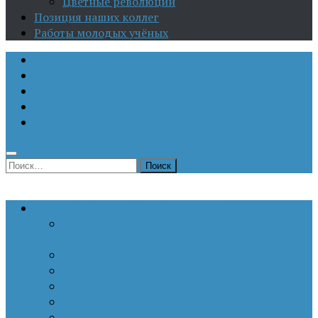
Цветные революции
Позиция наших коллег
Работы молодых учёных
О Центре
Актуальная аналитика
Научные издания
Исторические портреты
Мероприятия
Найти:
Статьи по актуальным проблемам
Внутренние угрозы национальной
безопасности
Внешнеполитические аспекты безопасности
Войны и конфликты
Информационное противоборство
История Отечества
Кавказ, Кавказская политика России