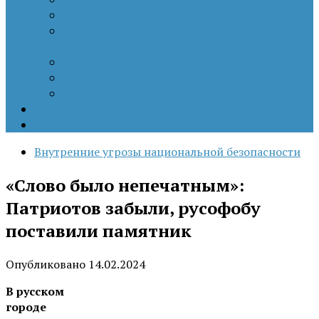
Патриотизм
Политические процессы на постсоветском
пространстве
Специальная военная операция
Украинский кризис
Цветные революции
Позиция наших коллег
Работы молодых учёных
Внутренние угрозы национальной безопасности
«Слово было непечатным»:
Патриотов забыли, русофобу
поставили памятник
Опубликовано
14.02.2024
В русском
городе