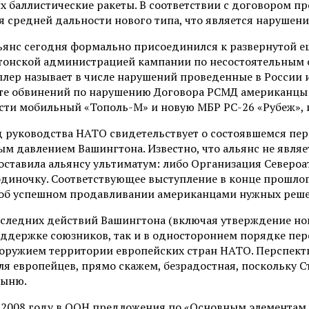
баллистические ракеты. В соответствии с договором пр
 средней дальности нового типа, что является нарушени
янс сегодня формально присоединился к развернутой еще
онской администрацией кампании по несостоятельным о
ллер называет в числе нарушений проведенные в России
ксте обвинений по нарушению Договора РСМД американцы
ости мобильный «Тополь-М» и новую МБР РС-26 «Рубеж»
од руководства НАТО свидетельствует о состоявшемся п
м давлением Вашингтона. Известно, что альянс не являе
оставила альянсу ультиматум: либо Организация Североа
одиночку. Соответствующее выступление в конце прошлог
т об успешном продавливании американцами нужных реше
 последних действий Вашингтона (включая утверждение но
оддержке союзников, так и в одностороннем порядке пер
оружием территории европейских стран НАТО. Перспект
для европейцев, прямо скажем, безрадостная, поскольку
тыню.
 в 2008 году в ООН предложения по «Основным элемента