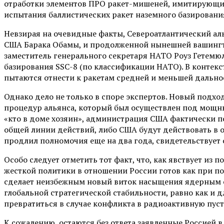
отработки элементов ПРО ракет-мишеней, имитирующих 
испытания баллистических ракет наземного базирования
Невзирая на очевидные факты, Североатлантический аль
США Барака Обамы, и продолженной нынешней вашингт
заместитель генерального секретаря НАТО Роуз Гетемю
базирования SSC-8 (по классификации НАТО). В конте
пытаются отнести к ракетам средней и меньшей дальн
Однако дело не только в споре экспертов. Новый подх
процедур альянса, который был осуществлен под мощны
«кто в доме хозяин», администрация США фактически п
общей линии действий, либо США будут действовать в 
продлил полномочия еще на два года, свидетельствуе
Особо следует отметить тот факт, что, как явствует из
жесткой политики в отношении России готов как при п
сделает неизбежным новый виток насыщения ядерным 
глобальной стратегической стабильности, равно как и 
превратиться в случае конфликта в радиоактивную пус
К сожалению, остаются без ответа заявленные Россией