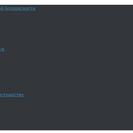
й безопасности
ти
остранстве