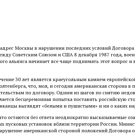
в адрес Москвы в нарушении последних условий Договора
ежду Советским Союзом и США 8 декабря 1987 года, воен
мого альянса начинает все чаще поднимать этот вопрос и
ение 30 лет является краеугольным камнем европейской 
тенберга, что, мол, и сегодня американская сторона в п
тельствам по договору. Одним из шагов по снятию недов
елается бесцеремонная попытка поставить российскую 
риканцы выглядят «белыми и пушистыми» и ни о каких на
что остаются без ответа неоднократно высказываемые оз
х пусковых установок вблизи территории России. Минис
нарушение американской стороной положений Договора о