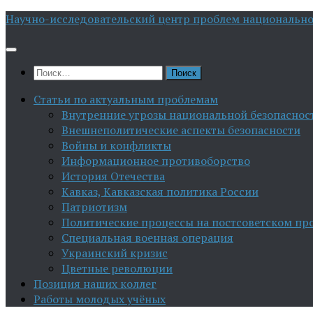
Перейти
Научно-исследовательский центр проблем национально
к
содержимому
Найти:
Статьи по актуальным проблемам
Внутренние угрозы национальной безопаснос
Внешнеполитические аспекты безопасности
Войны и конфликты
Информационное противоборство
История Отечества
Кавказ, Кавказская политика России
Патриотизм
Политические процессы на постсоветском пр
Специальная военная операция
Украинский кризис
Цветные революции
Позиция наших коллег
Работы молодых учёных