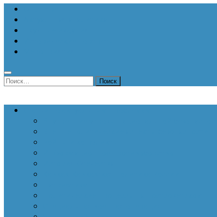
О Центре
Актуальная аналитика
Научные издания
Исторические портреты
Мероприятия
Найти:
Статьи по актуальным проблемам
Внутренние угрозы национальной безопаснос
Внешнеполитические аспекты безопасности
Войны и конфликты
Информационное противоборство
История Отечества
Кавказ, Кавказская политика России
Патриотизм
Политические процессы на постсоветском пр
Специальная военная операция
Украинский кризис