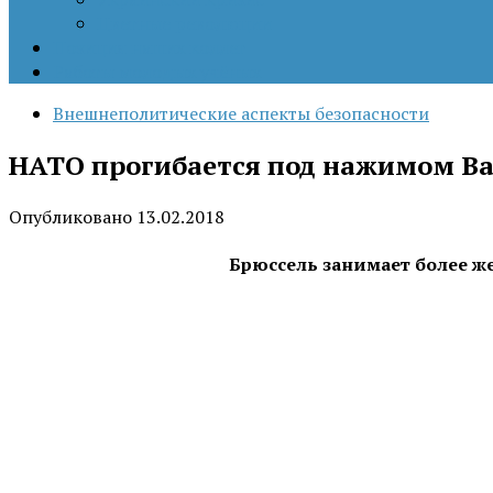
Цветные революции
Позиция наших коллег
Работы молодых учёных
Внешнеполитические аспекты безопасности
НАТО прогибается под нажимом В
Опубликовано
13.02.2018
Брюссель занимает более ж