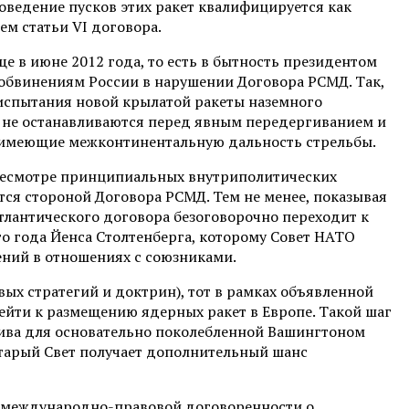
оведение пусков этих ракет квалифицируется как
ем статьи VI договора.
 в июне 2012 года, то есть в бытность президентом
бвинениям России в нарушении Договора РСМД. Так,
 испытания новой крылатой ракеты наземного
 не останавливаются перед явным передергиванием и
, имеющие межконтинентальную дальность стрельбы.
ересмотре принципиальных внутриполитических
тся стороной Договора РСМД. Тем не менее, показывая
тлантического договора безоговорочно переходит к
о года Йенса Столтенберга, которому Совет НАТО
ний в отношениях с союзниками.
вых стратегий и доктрин), тот в рамках объявленной
ейти к размещению ядерных ракет в Европе. Такой шаг
ива для основательно поколебленной Вашингтоном
 Старый Свет получает дополнительный шанс
м международно-правовой договоренности о