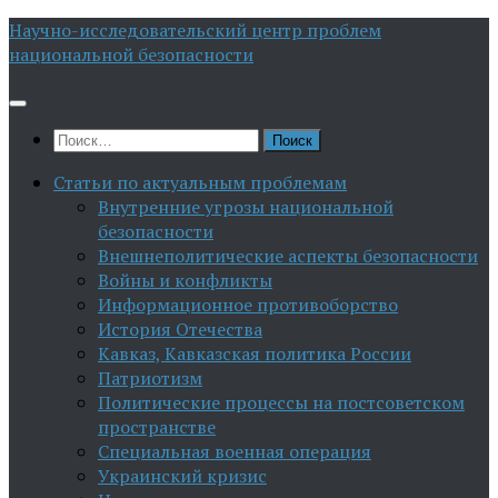
Перейти
Научно-исследовательский центр проблем
к
национальной безопасности
содержимому
Найти:
Статьи по актуальным проблемам
Внутренние угрозы национальной
безопасности
Внешнеполитические аспекты безопасности
Войны и конфликты
Информационное противоборство
История Отечества
Кавказ, Кавказская политика России
Патриотизм
Политические процессы на постсоветском
пространстве
Специальная военная операция
Украинский кризис