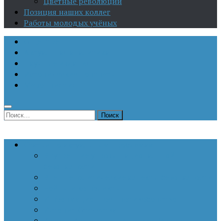
Цветные революции
Позиция наших коллег
Работы молодых учёных
О Центре
Актуальная аналитика
Научные издания
Исторические портреты
Мероприятия
Найти:
Статьи по актуальным проблемам
Внутренние угрозы национальной
безопасности
Внешнеполитические аспекты безопасности
Войны и конфликты
Информационное противоборство
История Отечества
Кавказ, Кавказская политика России