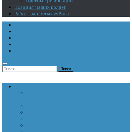
Цветные революции
Позиция наших коллег
Работы молодых учёных
О Центре
Актуальная аналитика
Научные издания
Исторические портреты
Мероприятия
Найти:
Статьи по актуальным проблемам
Внутренние угрозы национальной
безопасности
Внешнеполитические аспекты безопасности
Войны и конфликты
Информационное противоборство
История Отечества
Кавказ, Кавказская политика России