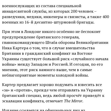
военнослужащих из состава специальной
авиадесантной службы, из которых 200 человек –
разведчики, медики, инженеры и связисты, а также 400
военных из 16-й десантно-штурмовой бригады.
При этом в Лондоне никого особенно не беспокоит
предупреждение британского генерала,
главнокомандующего Штаба обороны Великобритании
Ника Картера о том, что в случае вмешательства
Британии в гражданский конфликт на Востоке
Украины существует большой риск «случайного начала
войны» между Западом и Россией. И сегодня, по его
мнению, этот риск намного выше, чем в самые
неблагоприятные моменты холодной войны.
Картер предлагает хорошо подумать и взвесить все
«за» и «против», прежде чем отправлять на Украину
британский спецназ, ведь любой просчёт приведёт к
эскалации конфликта, отмечает
The Mirror
.
Издание ссылается на официальных лиц из