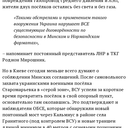
повреждения газопровод среднего давления и ЛЭП,
жители двух посёлков остались без света и без газа.
«Такими обстрелами и применением такого
вооружения Украина нарушает ВСЕ
существующие договорённости по
безопасности в Минском и Нормандском
форматах»,
– напоминает постоянный представитель ЛНР в ТКГ
Родион Мирошник.
Но в Киеве сегодня меньше всего думают о
соблюдении Минских соглашений. После самовольного
захвата украинскими военными посёлка
Старомарьевка в «серой зоне», ВСУ успели за короткое
время превратить посёлок в свой опорный пункт,
основательно там окопавшись. Это подтверждают и
наблюдатели ОБСЕ, которые обнаружили новый
понтонный мост через Кальмиус в районе села
Гранитного (под контролем ВСУ) и новые траншеи
длиной минимум в 40 метров с огневыми позициями.