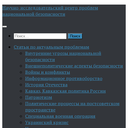
Перейти
Научно-исследовательский центр проблем
к
национальной безопасности
содержимому
Найти:
Статьи по актуальным проблемам
Внутренние угрозы национальной
безопасности
Внешнеполитические аспекты безопасности
Войны и конфликты
Информационное противоборство
История Отечества
Кавказ, Кавказская политика России
Патриотизм
Политические процессы на постсоветском
пространстве
Специальная военная операция
Украинский кризис