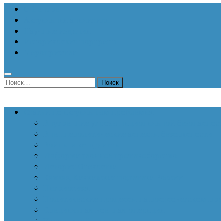
О Центре
Актуальная аналитика
Научные издания
Исторические портреты
Мероприятия
Найти:
Статьи по актуальным проблемам
Внутренние угрозы национальной безопаснос
Внешнеполитические аспекты безопасности
Войны и конфликты
Информационное противоборство
История Отечества
Кавказ, Кавказская политика России
Патриотизм
Политические процессы на постсоветском пр
Специальная военная операция
Украинский кризис