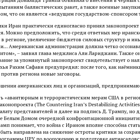
рация Дональда Трампа объявила о внесении в черный с
таниям баллистических ракет, а также военные закупки
том, что он является «ведущим государством-спонсором 
ики Иран практически единогласно принял законопроект
ся. Можно предположить, что среди ответных мер иранс
в регионе, увеличение бюджетов силовых структур и ин
ми… Американская администрация должна четко осознава
том», – заявил глава меджлиса Али Лариджани. Также он
вание за упомянутый законопроект свидетельствует о на
ья Рахим Сафави предупредил: после того, как наёмник
против региона новые заговоры.
ношении американских лиц и организаций, предпринима
ь «авантюрным и террористическим мерам США в регионе
проекта (The Countering Iran’s Destabilizing Activities 
Палату представителей и далее на подпись Д. Трампу, но
ке Белым Домом очередной конфронтационной инициатив
п понимает, что война с Ираном вполне способна стать д
быть направлена на снижение остроты критики за сохран
ограммы ЦРУ по вооружению и подготовке антиасадовски