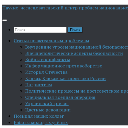
Перейти
Научно-исследовательский центр проблем национально
к
содержимому
Найти:
Статьи по актуальным проблемам
Внутренние угрозы национальной безопаснос
Внешнеполитические аспекты безопасности
Войны и конфликты
Информационное противоборство
История Отечества
Кавказ, Кавказская политика России
Патриотизм
Политические процессы на постсоветском пр
Специальная военная операция
Украинский кризис
Цветные революции
Позиция наших коллег
Работы молодых учёных