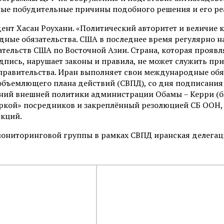
ные побудительные причины подобного решения и его реа
ент Хасан Роухани. «Политический авторитет и величие к
одные обязательства. США в последнее время регулярно 
зательств США по Восточной Азии. Страна, которая проявл
одпись, нарушает законы и правила, не может служить пр
и правительства. Иран выполняет свои международные об
объемлющего плана действий (СВПД), со дня подписания
ений внешней политики администрации Обамы – Керри (
ркой» посредников и закреплённый резолюцией СБ ООН, 
нкций.
 мониторинговой группы в рамках СВПД иранская делега