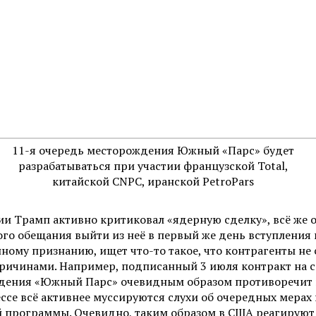
11-я очередь месторождения Южный «Парс» будет
разрабатываться при участии французской Total,
китайской CNPC, иранской PetroPars
ии Трамп активно критиковал «ядерную сделку», всё же 
го обещания выйти из неё в первый же день вступления 
нному признанию, ищет что-то такое, что контрагенты не
 причинами. Например, подписанный 3 июля контракт на
дения «Южный Парс» очевидным образом противоречит ин
ессе всё активнее муссируются слухи об очередных мера
й программы. Очевидно, таким образом в США реагируют