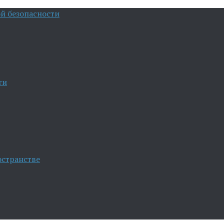
й безопасности
ти
остранстве