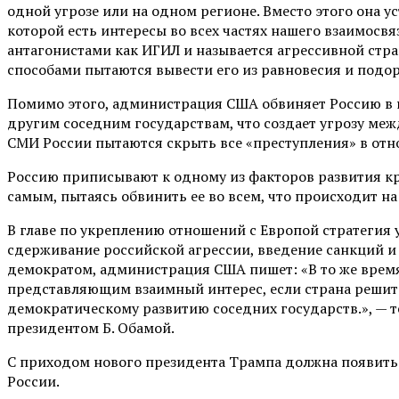
одной угрозе или на одном регионе. Вместо этого она 
которой есть интересы во всех частях нашего взаимосв
антагонистами как ИГИЛ и называется агрессивной стр
способами пытаются вывести его из равновесия и подор
Помимо этого, администрация США обвиняет Россию в н
другим соседним государствам, что создает угрозу ме
СМИ России пытаются скрыть все «преступления» в от
Россию приписывают к одному из факторов развития кр
самым, пытаясь обвинить ее во всем, что происходит н
В главе по укреплению отношений с Европой стратегия 
сдерживание российской агрессии, введение санкций и
демократом, администрация США пишет: «В то же время
представляющим взаимный интерес, если страна решит
демократическому развитию соседних государств.», — 
президентом Б. Обамой.
С приходом нового президента Трампа должна появитьс
России.