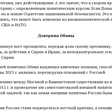
нтами, уже действующими. А это значит, что в скором в
ктрину с определенным политическим курсом. Если Дона
, но и новую Стратегию национальной безопасности. Эт
овать, что может быть изменено во внешнеполитической 
х США и НАТО.
Доктрина Обамы
окинул пост президента, передав дела своему преемнику
а, за действия в Сирии и Иране, за неподконтрольное ус
 Сирии.
шней политики Обама выдвинул ключевые позиции, спосо
 2013 г. являлась перезагрузка отношений с Россией.
ениях между Москвой и Вашингтоном существовали во вр
012 г. и проведение им самостоятельной внешней полити
й задачей, так как новая внешняя политика России была
ия России стали подвергаться жесткой критике, а отноше