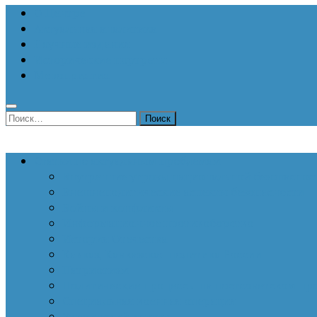
О Центре
Актуальная аналитика
Научные издания
Исторические портреты
Мероприятия
Найти:
Статьи по актуальным проблемам
Внутренние угрозы национальной безопаснос
Внешнеполитические аспекты безопасности
Войны и конфликты
Информационное противоборство
История Отечества
Кавказ, Кавказская политика России
Патриотизм
Политические процессы на постсоветском пр
Специальная военная операция
Украинский кризис