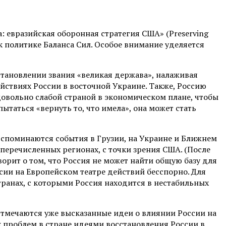
: евразийская оборонная стратегия США» (Preserving
од к политике Баланса Сил. Особое внимание уделяется
осстановлении звания «великая держава», налаживая
ствиях России в восточной Украине. Также, Россию
довольно слабой страной в экономическом плане, чтобы
ытаться «вернуть то, что имела», она может стать
 Вспоминаются события в Грузии, на Украине и Ближнем
перечисленных регионах, с точки зрения США. (После
орит о том, что Россия не может найти общую базу для
ссии на Европейском театре действий бесспорно. Для
ранах, с которыми Россия находится в нестабильных
 Отмечаются уже высказанные идеи о влиянии России на
х проблем в стране идеями восстановления России в