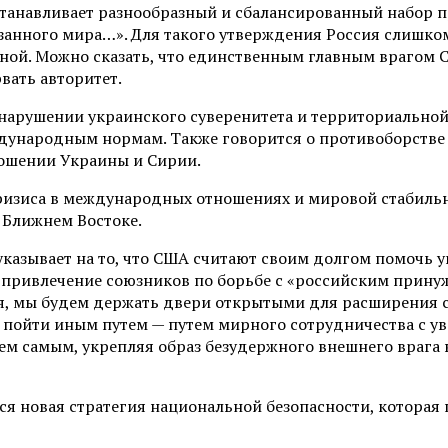
устанавливает разнообразный и сбалансированный набор
язанного мира…». Для такого утверждения Россия слишком 
аной. Можно сказать, что единственным главным врагом 
вать авторитет.
арушении украинского суверенитета и территориальной 
ждународным нормам. Также говорится о противоборстве 
ношении Украины и Сирии.
изиса в международных отношениях и мировой стабильно
а Ближнем Востоке.
указывает на то, что США считают своим долгом помочь у
 привлечение союзников по борьбе с «российским прину
, мы будем держать двери открытыми для расширения со
 пойти иным путем — путем мирного сотрудничества с у
тем самым, укрепляя образ безудержного внешнего врага
я новая стратегия национальной безопасности, которая 