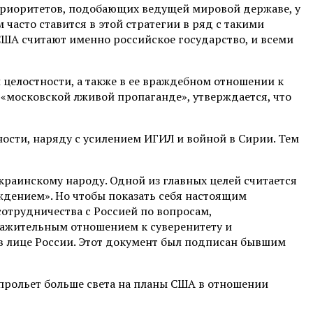
 приоритетов, подобающих ведущей мировой державе, у
часто ставится в этой стратегии в ряд с такими
США считают именно российское государство, и всеми
целостности, а также в ее враждебном отношении к
«московской лживой пропаганде», утверждается, что
сти, наряду с усилением ИГИЛ и войной в Сирии. Тем
краинскому народу. Одной из главных целей считается
ждением». Но чтобы показать себя настоящим
трудничества с Россией по вопросам,
важительным отношением к суверенитету и
 в лице России. Этот документ был подписан бывшим
прольет больше света на планы США в отношении