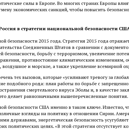
итические силы в Европе. Во многих странах Европы вли
тмену экономических санкций, чтобы повысить безопасн
Россия в стратегии национальной безопасности СШ
ой безопасности 2015 года. Стратегия 2015 года отража
тельства Соединенных Штатов в сравнении с документом
й безопасности, борьбу с терроризмом, увеличение по
оражения, противостояние климатическим изменениям, о
воздушное и морское, а также укрепление всемирной охр
ечень тех вызовов, которые «усиливают тревогу за глоба
е подобного рода: план работы по борьбе с запрещенн
остранения смертельного вируса Эболы и, в качестве за
, это делает равнозначными вышеперечисленные понятия.
ой безопасности США именно в таком ключе. Известно, ч
азличные взгляды на политику в отношении Сирии. Амери
и державами, энергетическая безопасность усугубляется
их политических целях. «В этой стратегии отсутствует к