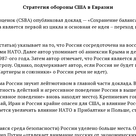
Стратегия обороны США в Евразии
оценок (CSBA) опубликовал доклад — «Сохранение баланса
абота является первой из цикла и основная ее идея – перех
 статьи) указывает на то, что Россия сосредоточена на в
 НАТО. Далее автор упоминает об аннексии Крыма и дей
7-ого года. Затем автор отмечает, что Россия является 
озу. Однако, подчеркивает автор, если Россия не будет п
артнеры и союзники» о России речи не идет).
ема России звучит лейтмотивом в главной части доклада.
тность действий и агрессивное поведение России в выше
ивное поведение» вновь находит место). Крепиневич гов
тай, Иран и Россия крайне опасен для США, и влияние Ро
ется увеличить влияние НАТО в Прибалтике и Польше, ст
щаяся среда безопасности) России уделено больше места.
ир Путин «отвлекает внимание русских от экономически