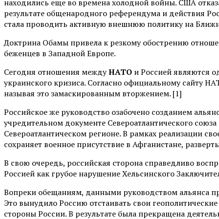
находились еще во времена холодной войны. США отказ
результате общенародного референдума и действия Рос
стала проводить активную внешнюю политику на Ближн
Доктрина Обамы привела к резкому обострению отношен
беженцев в Западной Европе.
Сегодня отношения между
НАТО
и Россией являются о
украинского кризиса. Согласно официальному сайту НА
называя это замаскированным вторжением. [1]
Российское же руководство озабочено созданием альянс
учредительном документе Североатлантического союза 
Североатлантическом регионе. В рамках реализации св
сохраняет военное присутствие в Афганистане, разверт
В свою очередь, российская сторона справедливо восп
Россией как грубое нарушение Хельсинского Заключител
Вопреки обещаниям, данными руководством альянса пр
Это вынудило Россию отстаивать свои геополитические
стороны России. В результате была прекращена деятельн