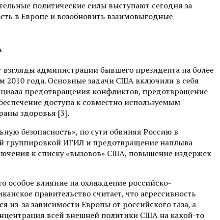
ятельные политические силы выступают сегодня за
ость в Европе и возобновить взаимовыгодные
А
ет взгляды администрации бывшего президента на более
 2010 года. Основные задачи США включили в себя
тенциала предотвращения конфликтов, предотвращение
беспечение доступа к совместно используемым
аны здоровья [3].
льную безопасность», по сути обвиняя Россию в
ой группировкой ИГИЛ и предотвращение наплыва
ключения к списку «вызовов» США, повышение издержек
то особое влияние на охлаждение российско-
канское правительство считает, что агрессивность
 из-за зависимости Европы от российского газа, а
онцентрация всей внешней политики США на какой-то