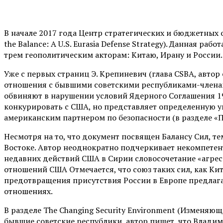
В начале 2017 года Центр стратегических и бюджетных 
the Balance: A U.S. Eurasia Defense Strategy). Данная р
трем геополитическим акторам: Китаю, Ирану и России.
Уже с первых страниц Э. Крепиневич (глава CSBA, автор
отношения с бывшими советскими республиками-членами
обвиняют в нарушении условий Ядерного Соглашения 198
конкурировать с США, но представляет определенную угр
американским партнером по безопасности (в разделе «П
Несмотря на то, что документ посвящен Балансу Сил, т
Востоке. Автор неоднократно подчеркивает некомпетен
недавних действий США в Сирии словосочетание «агресс
отношений США Отмечается, что союз таких сил, как Ки
предотвращения присутствия России в Европе предлага
отношениях.
В разделе The Changing Security Environment (Изменяю
бывшие советские республики, автор пишет, что Владим