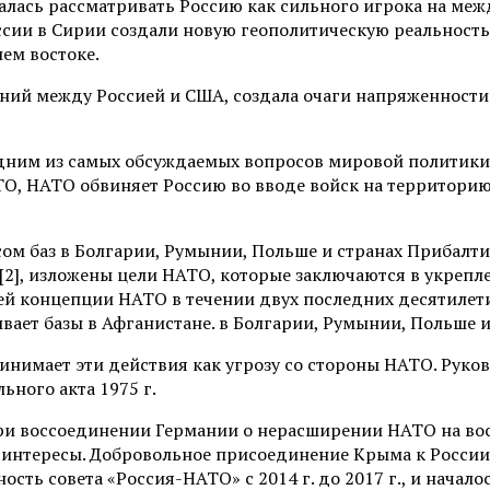
алась рассматривать Россию как сильного игрока на меж
сии в Сирии создали новую геополитическую реальность
ем востоке.
ий между Россией и США, создала очаги напряженности 
дним из самых обсуждаемых вопросов мировой политики.
ТО, НАТО обвиняет Россию во вводе войск на территорию
ом баз в Болгарии, Румынии, Польше и странах Прибалти
[2], изложены цели НАТО, которые заключаются в укрепл
оей концепции НАТО в течении двух последних десятиле
ывает базы в Афганистане. в Болгарии, Румынии, Польше 
ринимает эти действия как угрозу со стороны НАТО. Рук
ьного акта 1975 г.
и воссоединении Германии о нерасширении НАТО на вос
 интересы. Добровольное присоединение Крыма к России
ость совета «Россия-НАТО» с 2014 г. до 2017 г., и нача