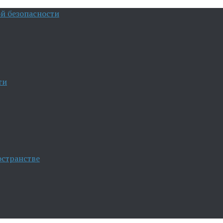
й безопасности
ти
остранстве