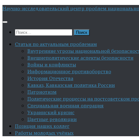
Перейти
Научно-исследовательский центр проблем национально
к
содержимому
Найти:
Статьи по актуальным проблемам
Внутренние угрозы национальной безопаснос
Внешнеполитические аспекты безопасности
Войны и конфликты
Информационное противоборство
История Отечества
Кавказ, Кавказская политика России
Патриотизм
Политические процессы на постсоветском пр
Специальная военная операция
Украинский кризис
Цветные революции
Позиция наших коллег
Работы молодых учёных