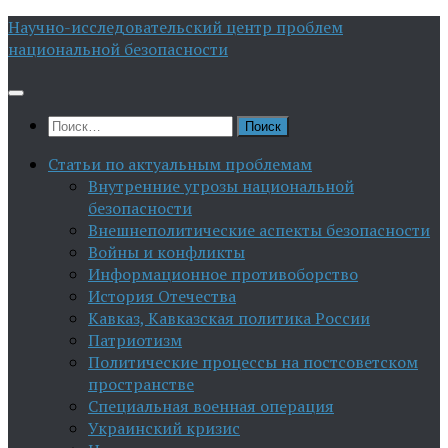
Перейти
Научно-исследовательский центр проблем
к
национальной безопасности
содержимому
Найти:
Статьи по актуальным проблемам
Внутренние угрозы национальной
безопасности
Внешнеполитические аспекты безопасности
Войны и конфликты
Информационное противоборство
История Отечества
Кавказ, Кавказская политика России
Патриотизм
Политические процессы на постсоветском
пространстве
Специальная военная операция
Украинский кризис