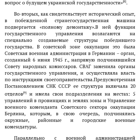
вопрос о будущем украинской государственности»
[8]
.
Во-вторых, как свидетельствует исторический опыт,
в побежденной странегосударственная машина
подвергается «полному демонтажу».В ней функции
государственного управления возлагаются на
специально создаваемые структуры победившего
государства. В советской зоне оккупации это была
Советская военная администрация в Германии – орган,
созданный 6 июня 1945 г., напрямую подчинявшийся
Совету народных комиссаров. СВАГ заменила органы
государственного управления, и осуществляла власть
по инструкциям своегоправительства.Предусмотренная
Постановлением СНК СССР ее структура включала 20
отделов
[9]
и имела свои подразделения на местах: 5
управлений в провинциях и землях зоны и Управление
военного коменданта Советского сектора оккупации
Берлина, которым, в свою очередь, подчинялись
окружные, районные и городские военные
комендатуры.
Параллельно с военной администрацией