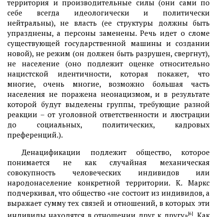
территория и производительные силы (они сами по
себе всегда идеологически и политически
нейтральны), не власть (ее структуры должны быть
упразднены, а персоны заменены. Речь идет о сломе
существующей государственной машины и создании
новой), не режим (он должен быть разрушен, свергнут),
не население (оно подлежит оценке относительно
нацистской идентичности, которая покажет, что
многие, очень многие, возможно большая часть
населения не поражена неонацизмом, и в результате
которой будут выделены группы, требующие разной
реакции – от уголовной ответственности и люстрации
до социальных, политических, кадровых
преференций.).
Денацификации подлежит общество, которое
понимается не как случайная механическая
совокупность человеческих индивидов или
народонаселение конкретной территории. К. Маркс
подчеркивал, что общество «не состоит из индивидов, а
выражает сумму тех связей и отношений, в которых эти
индивиды находятся в отношении друг к другу»
[6]
. Как