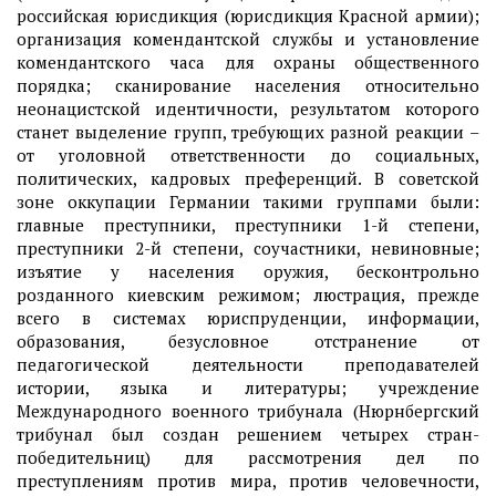
российская юрисдикция (юрисдикция Красной армии);
организация комендантской службы и установление
комендантского часа для охраны общественного
порядка; сканирование населения относительно
неонацистской идентичности, результатом которого
станет выделение групп, требующих разной реакции –
от уголовной ответственности до социальных,
политических, кадровых преференций. В советской
зоне оккупации Германии такими группами были:
главные преступники, преступники 1-й степени,
преступники 2-й степени, соучастники, невиновные;
изъятие у населения оружия, бесконтрольно
розданного киевским режимом; люстрация, прежде
всего в системах юриспруденции, информации,
образования, безусловное отстранение от
педагогической деятельности преподавателей
истории, языка и литературы; учреждение
Международного военного трибунала (Нюрнбергский
трибунал был создан решением четырех стран-
победительниц) для рассмотрения дел по
преступлениям против мира, против человечности,