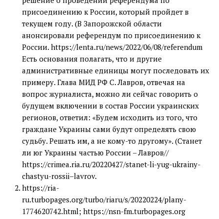
решение о проведении референдума по
присоединению к России, который пройдет в
текущем году. (В Запорожской области
анонсировали референдум по присоединению к
России. https://lenta.ru/news/2022/06/08/referendum
Есть основания полагать, что и другие
административные единицы могут последовать их
примеру. Глава МИД РФ С. Лавров, отвечая на
вопрос журналиста, можно ли сейчас говорить о
будущем включении в состав России украинских
регионов, ответил: «Будем исходить из того, что
граждане Украины сами будут определять свою
судьбу. Решать им, а не кому-то другому». (Станет
ли юг Украины частью России – Лавров//
https://crimea.ria.ru/20220427/stanet-li-yug-ukrainy-
chastyu-rossii–lavrov.
https://ria-
ru.turbopages.org/turbo/riaru/s/20220224/plany-
1774620742.html; https://nsn-fm.turbopages.org