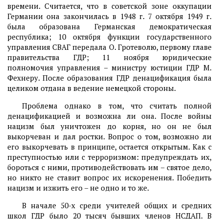
времени. Считается, что в советской зоне оккупации
Германии она закончилась в 1948 г. 7 октября 1949 г.
была образована Германская демократическая
республика; 10 октября функции государственного
управления СВАГ передала О. Гротеволю, первому главе
правительства ГДР; 11 ноября юридические
полномочия управления – министру юстиции ГДР М.
Фехнеру. После образования ГДР денацификация была
целиком отдана в ведение немецкой стороны.
Проблема однако в том, что считать полной
денацификацией и возможна ли она. После войны
нацизм был уничтожен до корня, но он не был
выкорчеван и дал ростки. Вопрос о том, возможно ли
его выкорчевать в принципе, остается открытым. Как с
преступностью или с терроризмом: предупреждать их,
бороться с ними, противодействовать им – святое дело,
но никто не ставит вопрос их искоренения. Победить
нацизм и изжить его – не одно и то же.
В начале 50-х среди учителей общих и средних
школ ГДР было 20 тысяч бывших членов НСДАП. В