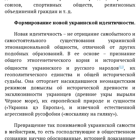
союзов, спортивных обществ, религиозных
объединений граждан и т. д.
Формирование новой украинской идентичности.
Новая идентичность – не отрицание самобытного и
самостоятельного существования украинской
этнонациональной общности, отличной от других
подобных образований. В ее основе – признание
общего этногенетического корня и исторической
общности украинского и русского народов
[11]
, их
геополитического единства и общей исторической
судьбы. Она отторгает насаждавшиеся неонацистским
режимом домыслы об исторической древности и
эксклюзивности украинцев (древние укры вырыли
Чёрное море), их европейской природе и сущности
(«Украина цэ Европа»), и извечной естественной
агрессивной русофобии («москаляку на гиляку»).
Превращение так понимаемой украинской самости
в мейнстрим, то есть господствующие в общественном
сознании научно обоснованные, историей доказанные