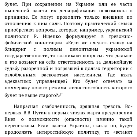
будет. При сохранении на Украине или ее части
нынешней власти их денацификация невозможна в
принципе. Ее могут проводить только внешние по
отношению к ним силы. Поэтому практический смысл
приобретают вопросы, которые, например, украинский
политолог Р. Ищенко формулирует в тревожно-
фобической коннотации: «Если же сделать ставку на
блицкриг с полным демонтажем украинской
государственности, то возникают вопросы: что дальше
и кто возьмет на себя ответственность за дальнейшую
судьбу разоренной и погрязшей в долгах территории с
озлобленным расколотым населением. Где взять
адекватных управленцев? Кто будет отвечать за
поддержку нового режима, жизнеспособность которого
будет не выше старого?»
[7]
Напрасная озабоченность, зряшная тревога. Во-
первых, В.В. Путин в первых числах марта предупредил
Киев о возможности (опасности) именно такой
перспективы. Если власти Украины, сказал он, будут
продолжать антироссийскую политику, то «встанет