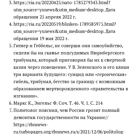
https://ria.ru/20220425/nato-1785279343.html?
utm_source=yxnews&utm_medium=desktop. Дата
обращения 25 апреля 2022 г.
https://ria.ru/20220519/blinken-1789585975.html?
utm_source=yxnews&utm_medium=desktop. Дата
обращения 19 мая 2022 г.
Гитлер и Геббельс, не соверши они самоубийство,
сидели бы на скамье подсудимых Нюрнбергского
трибунала, который приговорил бы их к смертной
казни через повешение. У В. Зеленского и его клики
три варианта будущего: суицид или «героическая»
гибель, трибунал, бегство за границу с возможным
образованием мертворожденного «правительства в
изгнании».
Маркс К., Энгельс Ф. Соч. Т. 46. Ч. 1. С. 214
Политолог пояснил, чем России грозит полный
демонтаж государственности на Украине//
https://rbnnews-
ru.turbopages.org/rbnnews.ru/s/2021/12/06/politolog-