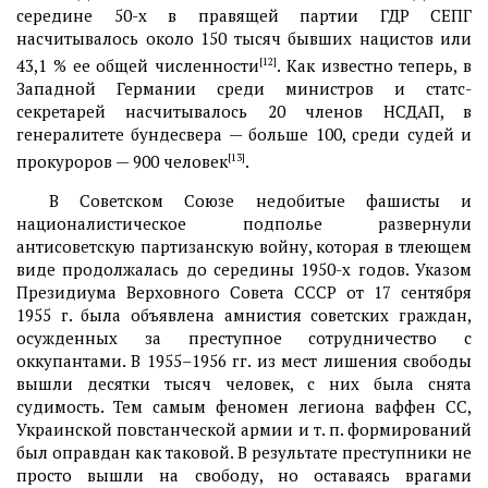
середине 50-х в правящей партии ГДР СЕПГ
насчитывалось около 150 тысяч бывших нацистов или
43,1 % ее общей численности
[12]
. Как известно теперь, в
Западной Германии среди министров и статс-
секретарей насчитывалось 20 членов НСДАП, в
генералитете бундесвера — больше 100, среди судей и
прокуроров — 900 человек
[13]
.
В Советском Союзе недобитые фашисты и
националистическое подполье развернули
антисоветскую партизанскую войну, которая в тлеющем
виде продолжалась до середины 1950-х годов. Указом
Президиума Верховного Совета СССР от 17 сентября
1955 г. была объявлена амнистия советских граждан,
осужденных за преступное сотрудничество с
оккупантами. В 1955–1956 гг. из мест лишения свободы
вышли десятки тысяч человек, с них была снята
судимость. Тем самым феномен легиона ваффен СС,
Украинской повстанческой армии и т. п. формирований
был оправдан как таковой. В результате преступники не
просто вышли на свободу, но оставаясь врагами