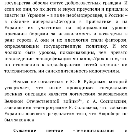
государства обрели статус добросовестных граждан. И
если не они, то их дети и внуки преуспели и пришли к
власти на Украине – в виде необандеровцев, в России –
в обличье либералов.Сегодня в Прибалтике и на
Украине их участники на официальном уровне
признаны борцами за независимость и возведены в
ранг героев. А они и их идеология стали фактором,
определяющим государственную политику. И это
должно быть уроком, показывающим, чем чревато
недоведение денацификации до конца.Урок в том, что
по отношению к коллаборантам, пятой колонне ни
толерантность, ни снисходительность недопустимы.
Нельзя не согласиться с Ю. В. Рубцовым, который
утверждает, что ныне проводимая специальная
военная операция является логическим завершением
Великой Отечественной войны
[14]
, с А. Сосновским,
заявившимв телепрограмме В. Соловьева, что события
Украины являются результатом того, что Нюрнберг не
был закончен.
Суждение шестое
–демилитаризация и