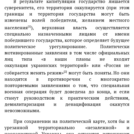
В результате капитуляции государство лишается
суверенитета, его территория оккупируется (при этом
границы и территория государства могут быть
изменены волей победителя, желанием местного
населения
[1]
), верховная власть осуществляется
специально назначенными лицами от имени
победившего государства, которое определяет будущее
политическое урегулирование. Политически
мотивированные заявления в том числе официальных
лиц типа «в наши планы не входит
оккупация украинских территорий» или «Россия не
собирается менять режим»
[2]
могут быть поняты. Но они
находятся в противоречии с многократно
повторяемыми заявлениями о том, что специальная
военная операция будет доведена до конца, и если
станут руководством к практическим действиям,
демилитаризация и денацификация окажутся
невозможными.
При сохранении на политической карте, хотя бы и
урезанной территориально «незалежной» и
неонацистской Украины, она останется источником