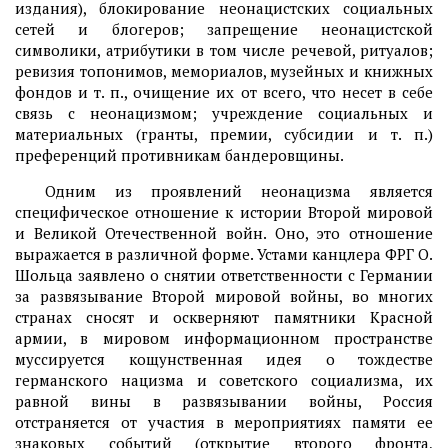
издания), блокирование неонацистских социальных
сетей и блогеров; запрещение неонацистской
символики, атрибутики в том числе речевой, ритуалов;
ревизия топонимов, мемориалов, музейных и книжных
фондов и т. п., очищение их от всего, что несет в себе
связь с неонацизмом; учреждение социальных и
материальных (гранты, премии, субсидии и т. п.)
преференций противникам бандеровщины.
Одним из проявлений неонацизма является
специфическое отношение к истории Второй мировой
и Великой Отечественной войн. Оно, это отношение
выражается в различной форме. Устами канцлера ФРГ О.
Шольца заявлено о снятии ответственности с Германии
за развязывание Второй мировой войны, во многих
странах сносят и оскверняют памятники Красной
армии, в мировом информационном пространстве
муссируется кощунственная идея о тождестве
германского нацизма и советского социализма, их
равной вины в развязывании войны, Россия
отстраняется от участия в мероприятиях памяти ее
знаковых событий (открытие второго фронта,