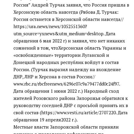
Россия” Андрей Турчак заявил, что Россия пришла в
Херсонскую область навсегда (Рябова Д. Турчак:
Россия останется в Херсонской области навсегда//
https://ura.news/news/1052551360?
utm_source=yxnews&utm_medium=desktop. Дата
обращения 6 мая 2022 г) н заявил, что нет никаких
сомнений в том, чтоХерсонская область Украины и
«освобожденные» территории Луганской и
Донецкой народных республик войдут в состав
России. (Турчак выразил надежду на вхождение
ДНР, ЛНР и Херсона в состав России//
www.rbc.ru/rbcfreenews/6296c07c9a79477dd0c24f97.
Дата обращения 1 июня 2022 г.) Народный сход
жителей Розовского района Запорожья обратился к
руководству соседней ДНР с просьбой принять их в
свой состав (https://www.vesti.ru/article/2707220. Дата
обращения 19 апреля2022 г.).
Местные власти Запорожской области приняли