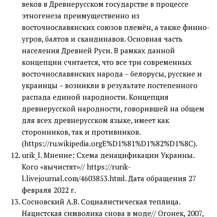
веков в Древнерусском государстве в процессе
этногенеза преимущественно из
восточнославянских союзов племён, а также финно-
угров, балтов и скандинавов. Основная часть
населения Древней Руси. В рамках данной
концепции считается, что все три современных
восточнославянских народа – белорусы, русские и
украинцы – возникли в результате постепенного
распада единой народности. Концепция
древнерусской народности, говорившей на общем
для всех древнерусском языке, имеет как
сторонников, так и противников.
(https://ru.wikipedia.orgE%D1%81%D1%82%D1%8C).
urik_l. Мнение: Схема денацификации Украины.
Кого «вычистят»// https://rurik-
l.livejournal.com/4603853.html. Дата обращения 27
февраля 2022 г.
Сосновский А.В. Социалистическая теплица.
Нацистская символика снова в моде// Огонек, 2007,