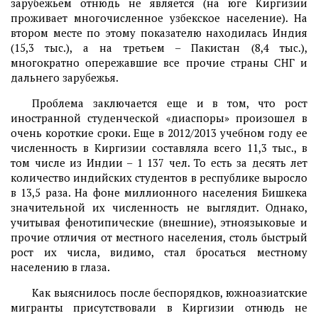
зарубежьем отнюдь не является (на юге Киргизии
проживает многочисленное узбекское население). На
втором месте по этому показателю находилась Индия
(15,3 тыс.), а на третьем – Пакистан (8,4 тыс.),
многократно опережавшие все прочие страны СНГ и
дальнего зарубежья.
Проблема заключается еще и в том, что рост
иностранной студенческой «диаспоры» произошел в
очень короткие сроки. Еще в 2012/2013 учебном году ее
численность в Киргизии составляла всего 11,3 тыс., в
том числе из Индии – 1 137 чел. То есть за десять лет
количество индийских студентов в республике выросло
в 13,5 раза. На фоне миллионного населения Бишкека
значительной их численность не выглядит. Однако,
учитывая фенотипические (внешние), этноязыковые и
прочие отличия от местного населения, столь быстрый
рост их числа, видимо, стал бросаться местному
населению в глаза.
Как выяснилось после беспорядков, южноазиатские
мигранты присутствовали в Киргизии отнюдь не