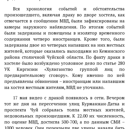
Вся хронология событий и обстоятельства
произошедшего, включая драку во дворе хостела, как
отмечается в сообщении МВД, были зафиксированы на
камеры наружного наблюдения. По итогам событий
были задержаны и помещены в изолятор временного
содержания четверо иностранцев. Кроме того, были
задержаны двое из четверых напавших на них местных
жителей, которые оказались выходцами из Кеминского
района столичной Чуйской области. По факту драки в
хостеле было возбуждено уголовное дело по статье 280
УК Киргизии «Хулиганство группой лиц по
предварительному сговору». Кому именно по ней
предъявлены обвинения – иностранцам или напавшим
на хостел местным жителям, МВД не уточнило.
17 мая видео с дракой появилось в сети. Вечером
тот же дня на пересечении улиц Курманжан-Датка и
проспекта Чуй собралась толпа местных жителей,
недовольных произошедшим. К 22.00 их численность,
по оценке МВД, достигла 500-700, а по данным СМИ –
1000 человек. Они перекрыли две улицы, начали бить