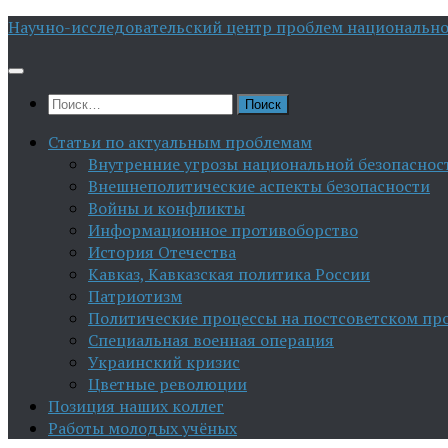
Перейти
Научно-исследовательский центр проблем национально
к
содержимому
Найти:
Статьи по актуальным проблемам
Внутренние угрозы национальной безопаснос
Внешнеполитические аспекты безопасности
Войны и конфликты
Информационное противоборство
История Отечества
Кавказ, Кавказская политика России
Патриотизм
Политические процессы на постсоветском пр
Специальная военная операция
Украинский кризис
Цветные революции
Позиция наших коллег
Работы молодых учёных