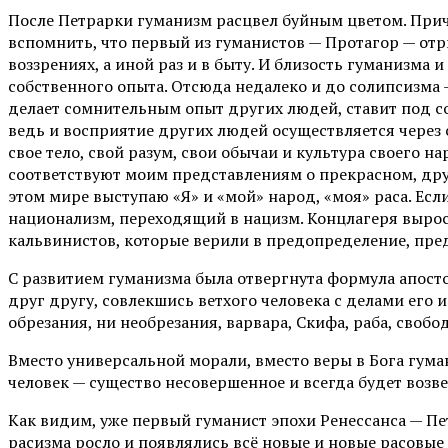
После Петрарки гуманизм расцвел буйным цветом. Прич
вспомнить, что первый из гуманистов — Протагор — от
воззрениях, а иной раз и в быту. И близость гуманизма
собственного опыта. Отсюда недалеко и до солипсизма 
делает сомнительным опыт других людей, ставит под со
ведь и восприятие других людей осуществляется через 
свое тело, свой разум, свои обычаи и культура своего 
соответствуют моим представлениям о прекрасном, дру
этом мире выступаю «Я» и «мой» народ, «моя» раса. Есл
национализм, переходящий в нацизм. Концлагеря вырос
кальвинистов, которые верили в предопределение, пре
С развитием гуманизма была отвергнута формула апостола
друг другу, совлекшись ветхого человека с делами его и
обрезания, ни необрезания, варвара, Скифа, раба, свобо
Вместо универсальной морали, вместо веры в Бога гума
человек — существо несовершенное и всегда будет возв
Как видим, уже первый гуманист эпохи Ренессанса — П
расизма росло и появлялись всё новые и новые расовые 