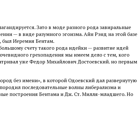
гандируется. Зато в моде разного рода завиральные
нии — в виде разумного эгоизма. Айн Рэнд на этой базе
, был Иеремия Бентам.
 большому счету такого рода идейки — развитие идей
 очевидного грехопадения мы имеем дело с тем, кого
ссматривал уже Федор Михайлович Достоевский. но первым
Город без имени», в которой Одоевский дал развернутую
м породил последовательные волны либерализма и
ые построения Бентама и Дж. Ст. Милля-младшего. Но