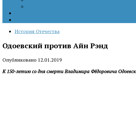
Цветные революции
Позиция наших коллег
Работы молодых учёных
История Отечества
Одоевский против Айн Рэнд
Опубликовано
12.01.2019
К 150-летию со дня смерти Владимира Фёдоровича Одоевск