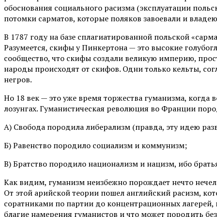
обоснования социального расизма (эксплуатации польско
потомки сарматов, которые поляков завоевали и владеют
В 1787 году на базе сплагиатированной польской «сарм
Разумеется, скифы у Пинкертона — это высокие голубог
сообщество, что скифы создали великую империю, прос
народы происходят от скифов. Одни только кельты, сог
негров.
Но 18 век — это уже время торжества гуманизма, когда 
лозунгах. Гуманистическая революция во Франции пор
А) Свобода породила либерализм (правда, эту идею ра
Б) Равенство породило социализм и коммунизм;
В) Братство породило национализм и нацизм, ибо братья
Как видим, гуманизм неизбежно порождает нечто нечел
От этой арийской теории пошел английский расизм, ко
соратниками по партии до концентрационных лагерей, ге
благие намерения гуманистов и что может породить без