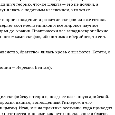
двинул теорию, что-де шляхта — это не поляки, а
ут делать с податным населением, что хотят.
 о происхождении и развитии скифов или же готов».
веряет соотечественников и всё мировое научное
ярья до Аравии. Практически все западноевропейские
я потомками скифов, ибо потомки иберийцев, то есть
венство, братство» лилась кровь с эшафотов. Кстати, о
люции — Иеремия Бентам);
дил скифийскую теорию, позднее названную арийской.
 породил нацизм, воплощенный Гитлером и его
 цыган). Итак, мы на практике осознали, куда приводят
 почитается многими как нечто прекрасное и благое.