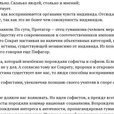
льно. Сколько людей, столько и мнений;
твует.
к как воспринимается органами чувств индивида. Отсюда
 так как это не более чем совокупность индивидов.
изм. По сути, Протагор — отец гуманизма (человек мера
ществу его современников и соотечественников импониро
то Сократ настаивал на наличии объективных категорий,
и истины, существующей независимо от индивида. Из поз
его говорил еще Пифагор.
а, который неизбежно порождали софисты и софизм. Если
е у дел. А согласно тому же Сократу, пророки и откров
стина существует вне нас, то люди способны воспринима
 софистами, увековечив позицию своего учителя в споре 
не должен нас волновать. Но идеи софистов, а прежде в
нисты породили кошмар национал-социализма. Возрождени
рождения интереса к античности, пропагандировал гуман