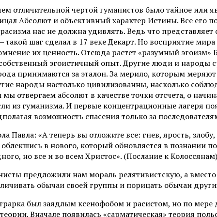
ем отличительной чертой гуманистов было тайное или яв
рицал Абсолют и объективный характер Истины. Все его 
 и расизма нас не должна удивлять. Ведь что представляе
— такой шаг сделал в 17 веке Декарт. Но восприятие ми
мнение их ценность. Отсюда растет «разумный эгоизм» 
собственный эгоистичный опыт. Другие люди и народы ср
народа принимаются за эталон. За мерило, которым меряю
гие народы настолько цивилизованны, насколько соблюд
и мы отвергаем абсолют в качестве точки отсчета, о начи
ли из гуманизма. И первые концентрационные лагеря поя
дполагая возможность спасения только за последователя
 Павла: «А теперь вы отложите все: гнев, ярость, злобу,
 облекшись в нового, который обновляется в познании по 
дного, но все и во всем Христос». (Послание к Колоссянам
нисты предложили нам мораль релятивистскую, а вместо в
еличивать обычаи своей группы и порицать обычаи други
етрарка был заядлым ксенофобом и расистом, но по мере
теории. Вначале появилась «сарматическая» теория польс