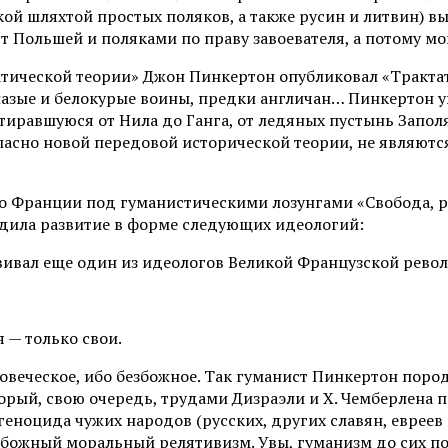
й шляхтой простых поляков, а также русин и литвин) вы
 Польшей и поляками по праву завоевателя, а потому мог
атической теории» Джон Пинкертон опубликовал «Трактат
лазые и белокурые воины, предки англичан… Пинкертон у
тиравшуюся от Нила до Ганга, от ледяных пустынь Запол
ласно новой передовой исторической теории, не являютс
во Франции под гуманистическими лозунгами «Свобода, ра
одила развитие в форме следующих идеологий:
звивал еще один из идеологов Великой Французской рево
 — только свои.
овеческое, ибо безбожное. Так гуманист Пинкертон поро
торый, свою очередь, трудами Дизраэли и Х. Чемберлена
ноцида чужих народов (русских, других славян, евреев и
божный моральный релятивизм. Увы, гуманизм до сих пор