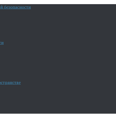
й безопасности
ти
остранстве