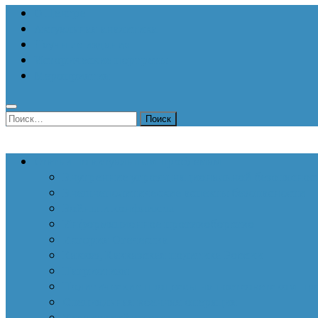
О Центре
Актуальная аналитика
Научные издания
Исторические портреты
Мероприятия
Найти:
Статьи по актуальным проблемам
Внутренние угрозы национальной безопаснос
Внешнеполитические аспекты безопасности
Войны и конфликты
Информационное противоборство
История Отечества
Кавказ, Кавказская политика России
Патриотизм
Политические процессы на постсоветском пр
Специальная военная операция
Украинский кризис