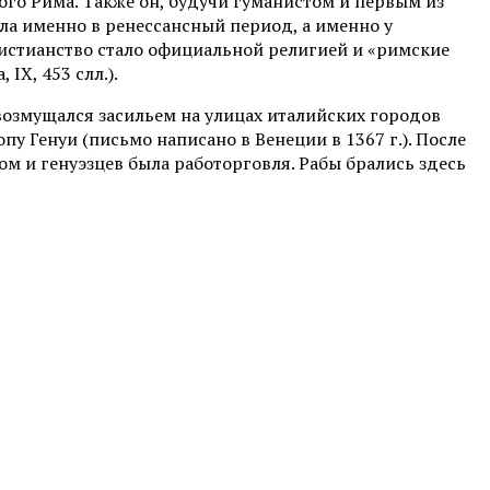
ого Рима. Также он, будучи гуманистом и первым из
ла именно в ренессансный период, а именно у
христианство стало официальной религией и «римские
IX, 453 слл.).
возмущался засильем на улицах италийских городов
пу Генуи (письмо написано в Венеции в 1367 г.). После
м и генуэзцев была работорговля. Рабы брались здесь