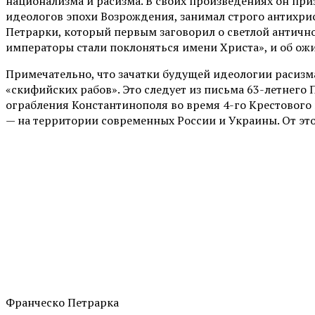
национализма и расизма. В своих произведениях он при
идеологов эпохи Возрождения, занимал строго антихри
Петрарки, который первым заговорил о светлой антично
императоры стали поклоняться имени Христа», и об ожид
Примечательно, что зачатки будущей идеологии расизма
«скифийских рабов». Это следует из письма 63-летнего 
ограбления Константинополя во время 4-го Крестового 
— на территории современных России и Украины. От это
Франческо Петрарка