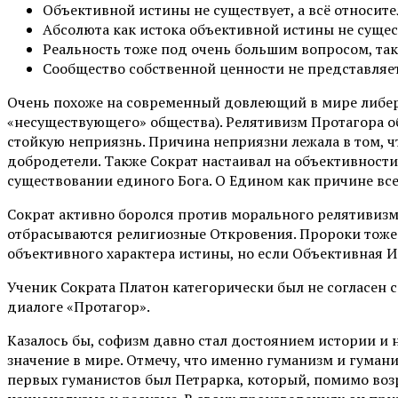
Объективной истины не существует, а всё относите
Абсолюта как истока объективной истины не сущес
Реальность тоже под очень большим вопросом, та
Сообщество собственной ценности не представляет,
Очень похоже на современный довлеющий в мире либерал
«несуществующего» общества). Релятивизм Протагора об
стойкую неприязнь. Причина неприязни лежала в том, ч
добродетели. Также Сократ настаивал на объективност
существовании единого Бога. О Едином как причине вс
Сократ активно боролся против морального релятивизм
отбрасываются религиозные Откровения. Пророки тоже н
объективного характера истины, но если Объективная И
Ученик Сократа Платон категорически был не согласен с
диалоге «Протагор».
Казалось бы, софизм давно стал достоянием истории и 
значение в мире. Отмечу, что именно гуманизм и гума
первых гуманистов был Петрарка, который, помимо воз