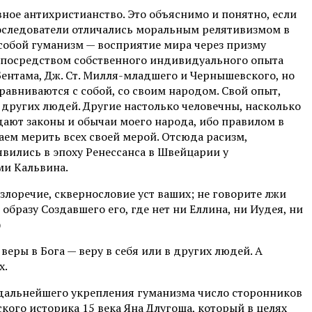
ное антихристианство. Это объяснимо и понятно, если
последователи отличались моральным релятивизмом в
т собой гуманизм — восприятие мира через призму
ра посредством собственного индивидуального опыта
Бентама, Дж. Ст. Милля-младшего и Чернышевского, но
авниваются с собой, со своим народом. Свой опыт,
т других людей. Другие настолько человечны, насколько
ают законы и обычаи моего народа, ибо правилом в
наем мерить всех своей мерой. Отсюда расизм,
вились в эпоху Ренессанса в Швейцарии у
ми Кальвина.
 злоречие, сквернословие уст ваших; не говорите лжи
образу Создавшего его, где нет ни Еллина, ни Иудея, ни
)
еры в Бога — веру в себя или в других людей. А
х.
 дальнейшего укрепления гуманизма число сторонников
кого историка 15 века Яна Длугоша, который в целях