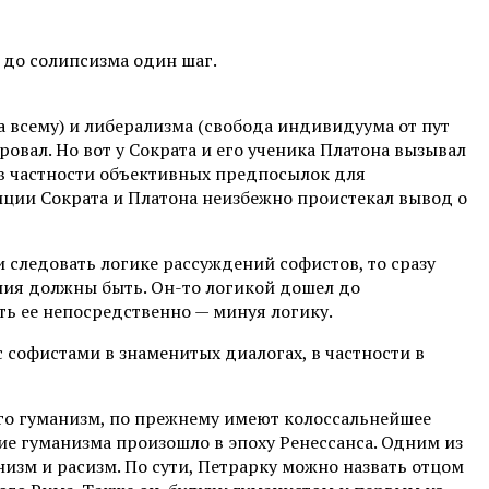
 до солипсизма один шаг.
 всему) и либерализма (свобода индивидуума от пут
вал. Но вот у Сократа и его ученика Платона вызывал
 в частности объективных предпосылок для
иции Сократа и Платона неизбежно проистекал вывод о
 следовать логике рассуждений софистов, то сразу
ения должны быть. Он-то логикой дошел до
ть ее непосредственно — минуя логику.
с софистами в знаменитых диалогах, в частности в
сего гуманизм, по прежнему имеют колоссальнейшее
е гуманизма произошло в эпоху Ренессанса. Одним из
изм и расизм. По сути, Петрарку можно назвать отцом