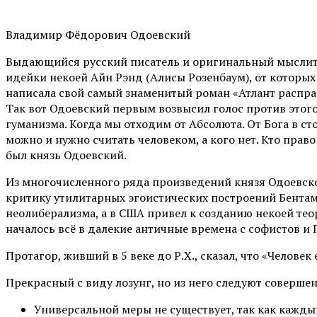
Владимир Фёдорович Одоевский
Выдающийся русский писатель и оригинальный мыслите
идейки некоей Айн Рэнд (Алисы Розенбаум), от которых 
написала свой самый знаменитый роман «Атлант распра
Так вот Одоевский первым возвысил голос против этого 
гуманизма. Когда мы отходим от Абсолюта. От Бога в с
можно и нужно считать человеком, а кого нет. Кто прав
был князь Одоевский.
Из многочисленного ряда произведений князя Одоевског
критику утилитарных эгоистических построений Бентам
неолиберализма, а в США привел к созданию некоей те
началось всё в далекие античные времена с софистов и 
Протагор, живший в 5 веке до Р.Х., сказал, что «Человек
Прекрасный с виду лозунг, но из него следуют соверш
Универсальной меры не существует, так как кажд