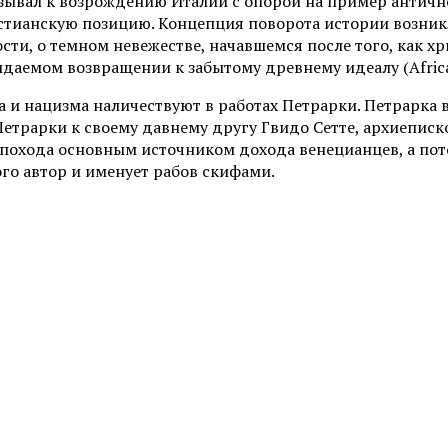
зывал к возрождению Италии с опорой на пример античн
стианскую позицию. Концепция поворота истории возник
сти, о темном невежестве, начавшемся после того, как 
аемом возвращении к забытому древнему идеалу (Africa, 
 и нацизма наличествуют в работах Петрарки. Петрарка 
Петрарки к своему давнему другу Гвидо Сетте, архиеписко
похода основным источником дохода венецианцев, а пото
го автор и именует рабов скифами.