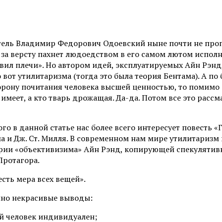
ль Владимир Федорович Одоевский ныне почти не пропа
за версту пахнет людоедством в его самом лютом исполне
вил плечи». Но автором идей, эксплуатируемых Айн Рэнд
вот утилитаризма (тогда это была теория Бентама). А по
торону почитания человека высшей ценностью, то помимо
о имеет, а кто тварь дрожащая. Да-да. Потом все это ра
о в данной статье нас более всего интересует повесть «
а и Дж. Ст. Милля. В современном нам мире утилитариз
ории «объективизима» Айн Рэнд, копирующей спекулятивн
Протагора.
 есть мера всех вещей».
енно некрасивые выводы:
ый человек индивидуален;