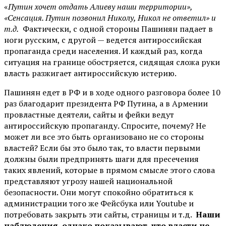
«
Путин хочет отдать Алиеву наши территории»,
«Сенсация. Путин позвонил Николу, Никол не ответил» и
т.д.
Фактически, с одной стороны Пашинян падает в
ноги русским, с другой — ведется антироссийская
пропаганда среди населения. И каждый раз, когда
ситуация на границе обостряется, сидящая сложа руки
власть разжигает антироссийскую истерию.
Пашинян едет в РФ и в ходе одного разговора более 10
раз благодарит президента РФ Путина, а в Армении
провластные деятели, сайты и фейки ведут
антироссийскую пропаганду. Спросите, почему? Не
может ли все это быть организовано не со стороны
властей? Если бы это было так, то власти первыми
должны были предпринять шаги для пресечения
таких явлений, которые в прямом смысле этого слова
представляют угрозу нашей национальной
безопасности. Они могут спокойно обратиться к
администрации того же Фейсбука или Youtube и
потребовать закрыть эти сайты, страницы и т.д.
Наши
наблюдения, однако показывают, что власти не