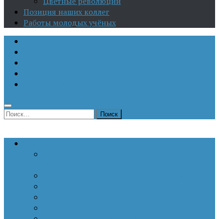
Цветные революции
Позиция наших коллег
Работы молодых учёных
О Центре
Актуальная аналитика
Научные издания
Исторические портреты
Мероприятия
Найти:
Статьи по актуальным проблемам
Внутренние угрозы национальной
безопасности
Внешнеполитические аспекты безопасности
Войны и конфликты
Информационное противоборство
История Отечества
Кавказ, Кавказская политика России