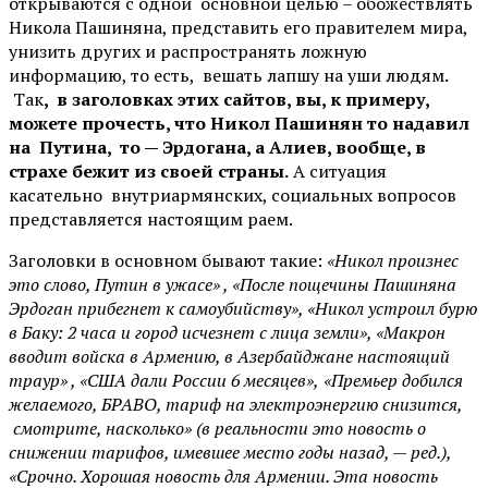
открываются с одной основной целью – обожествлять
Никола Пашиняна, представить его правителем мира,
унизить других и распространять ложную
информацию, то есть, вешать лапшу на уши людям.
Так
, в заголовках этих сайтов, вы, к примеру,
можете прочесть, что Никол Пашинян то надавил
на Путина, то — Эрдогана, а Алиев, вообще, в
страхе бежит из своей страны.
А ситуация
касательно внутриармянских, социальных вопросов
представляется настоящим раем.
Заголовки в основном бывают такие:
«Никол произнес
это слово, Путин в ужасе» , «После пощечины Пашиняна
Эрдоган прибегнет к самоубийству», «Никол устроил бурю
в Баку: 2 часа и город исчезнет с лица земли», «Макрон
вводит войска в Армению, в Азербайджане настоящий
траур» , «США дали России 6 месяцев»,
«Премьер добился
желаемого, БРАВО, тариф на электроэнергию снизится,
смотрите, насколько» (в реальности это новость о
снижении тарифов, имевшее место годы назад, — ред.),
«Срочно. Хорошая новость для Армении. Эта новость