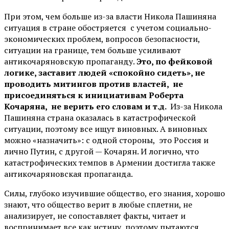
При этом, чем больше из-за власти Никола Пашиняна
ситуация в стране обостряется с учетом социально-
экономических проблем, вопросов безопасности,
ситуации на границе, тем больше усиливают
антикочаряновскую пропаганду.
Это, по фейковой
логике, заставит людей «спокойно сидеть», не
проводить митингов против властей, не
присоединяться к инициативам Роберта
Кочаряна, не верить его словам и т.д.
Из-за Никола
Пашиняна страна оказалась в катастрофической
ситуации, поэтому все ищут виновных. А виновных
можно «назначить»: с одной стороны, это Россия и
лично Путин, с другой — Кочарян. И логично, что
катастрофических темпов в Армении достигла также
антикочаряновская пропаганда.
Силы, глубоко изучившие общество, его знания, хорошо
знают, что общество верит в любые сплетни, не
анализирует, не сопоставляет факты, читает и
воспринимает все как истину, поэтому пытаются