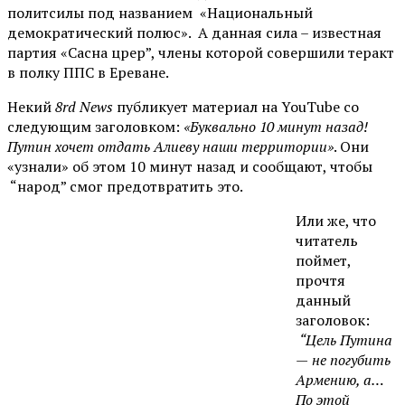
политсилы под названием «Национальный
демократический полюс». А данная сила – известная
партия «Сасна црер”, члены которой совершили теракт
в полку ППС в Ереване.
Некий
8rd News
публикует материал на YouTube со
следующим заголовком:
«Буквально 10 минут назад!
Путин хочет отдать Алиеву наши территории»
. Они
«узнали» об этом 10 минут назад и сообщают, чтобы
“народ” смог предотвратить это.
Или же, что
читатель
поймет,
прочтя
данный
заголовок:
“Цель Путина
—
не погубить
Армению, а…
По э
той