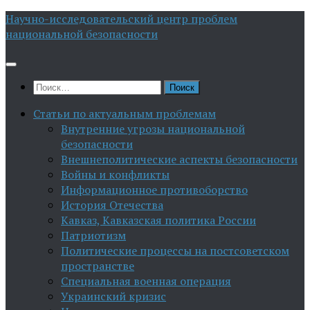
Перейти
Научно-исследовательский центр проблем
к
национальной безопасности
содержимому
Найти:
Статьи по актуальным проблемам
Внутренние угрозы национальной
безопасности
Внешнеполитические аспекты безопасности
Войны и конфликты
Информационное противоборство
История Отечества
Кавказ, Кавказская политика России
Патриотизм
Политические процессы на постсоветском
пространстве
Специальная военная операция
Украинский кризис