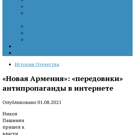
Патриотизм
Политические процессы на постсоветском
пространстве
Специальная военная операция
Украинский кризис
Цветные революции
Позиция наших коллег
Работы молодых учёных
История Отечества
«Новая Армения»: «передовики»
антипропаганды в интернете
Опубликовано
01.08.2021
Никол
Пашинян
пришел к
власти