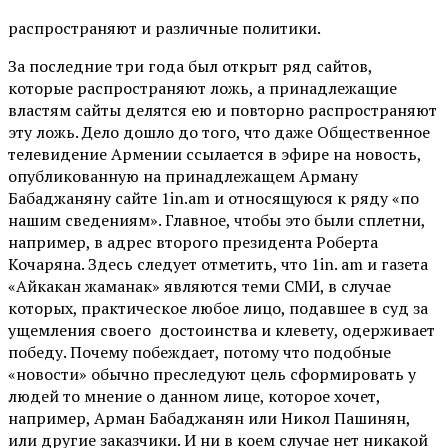
распространяют и различные политики.
За последние три года был открыт ряд сайтов,
которые распространяют ложь, а принадлежащие
властям сайты делятся ею и повторно распространяют
эту ложь. Дело дошло до того, что даже Общественное
телевидение Армении ссылается в эфире на новость,
опубликованную на принадлежащем Арману
Бабаджаняну сайте 1in.am и относящуюся к ряду «по
нашим сведениям». Главное, чтобы это были сплетни,
например, в адрес второго президента Роберта
Кочаряна. Здесь следует отметить, что 1in. am и газета
«Айкакан жаманак» являются теми СМИ, в случае
которых, практическое любое лицо, подавшее в суд за
ущемления своего достоинства и клевету, одерживает
победу. Почему побеждает, потому что подобные
«новости» обычно преследуют цель сформировать у
людей то мнение о данном лице, которое хочет,
например, Арман Бабаджанян или Никол Пашинян,
или другие заказчики. И ни в коем случае нет никакой