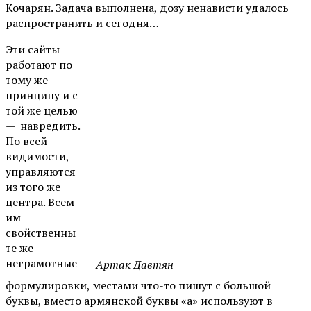
Кочарян. Задача выполнена, дозу ненависти удалось
распространить и сегодня…
Эти сайты
работают по
тому же
принципу и с
той же целью
— навредить.
По всей
видимости,
управляются
из того же
центра. Всем
им
свойственны
те же
неграмотные
Артак Давтян
формулировки, местами что-то пишут с большой
буквы, вместо армянской буквы «а» используют в