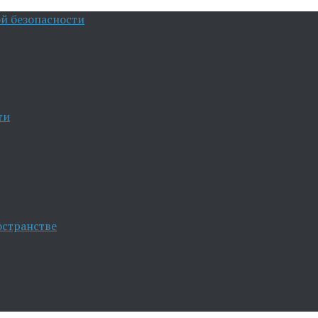
й безопасности
ти
остранстве