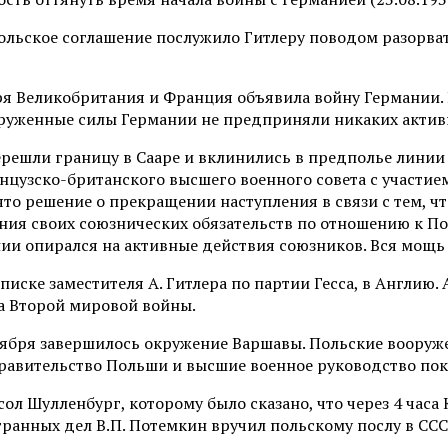
польское соглашение послужило Гитлеру поводом разорват
ября Великобритания и Франция объявила войну Германии
оруженные силы Германии не предприняли никаких актив
перешли границу в Сааре и вклинились в предполье лини
ранцузско-британского высшего военного совета с участи
ято решение о прекращении наступления в связи с тем, 
ения своих союзнических обязательств по отношению к Пол
ии опирался на активные действия союзников. Вся мощь
иске заместителя А. Гитлера по партии Гесса, в Англию.
а Второй мировой войны.
нтября завершилось окружение Варшавы. Польские вооруж
Правительство Польши и высшие военное руководство по
ол Шулленбург, которому было сказано, что через 4 часа
анных дел В.П. Потемкин вручил польскому послу в СССР