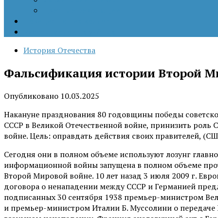
Цветные революции
Позиция наших коллег
Работы молодых учёных
История Отечества
Фальсификация истории Второй Ми
Опубликовано
10.03.2025
Накануне празднования 80 годовщины победы советског
СССР в Великой Отечественной войне, принизить роль С
войне. Цель: оправдать действия своих правителей, (С
Сегодня они в полном объеме используют лозунг главног
информационной войны запущена в полном объеме проти
Второй Мировой войне. 10 лет назад 3 июля 2009 г. Ев
договора о ненападении между СССР и Германией предл
подписанных 30 сентября 1938 премьер-министром Вел
и премьер-министром Италии Б. Муссолини о передаче 