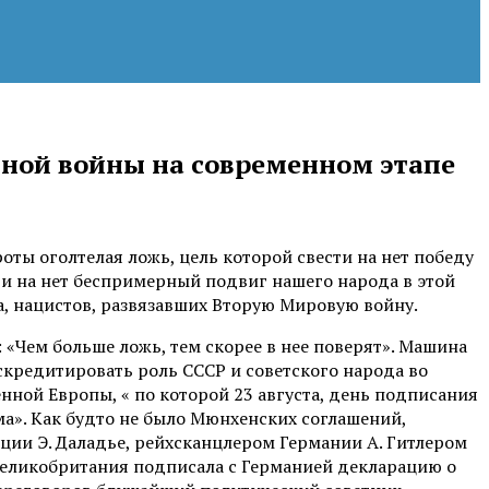
ной войны на современном этапе
ты оголтелая ложь, цель которой свести на нет победу
ти на нет беспримерный подвиг нашего народа в этой
а, нацистов, развязавших Вторую Мировую войну.
 «Чем больше ложь, тем скорее в нее поверят». Машина
скредитировать роль СССР и советского народа во
нной Европы, « по которой 23 августа, день подписания
а». Как будто не было Мюнхенских соглашений,
ии Э. Даладье, рейхсканцлером Германии А. Гитлером
Великобритания подписала с Германией декларацию о