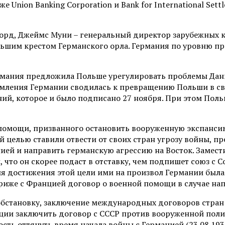
же Union Banking Corporation и Bank for International Se
орд, Джеймс Муни – генеральный директор зарубежных к
ьшим крестом Германского орла. Германия по уровню п
мания предложила Польше урегулировать проблемы Данц
емления Германии сводилась к превращению Польши в сво
й, которое и было подписано 27 ноября. При этом Поль
помощи, призванного остановить вооруженную экспансию
й целью ставили отвести от своих стран угрозу войны, 
ией и направить германскую агрессию на Восток. Замест
что он скорее подаст в отставку, чем подпишет союз с С
я достижения этой цели ими на произвол Германии была
 Париже с Францией договор о военной помощи в случае на
обстановку, заключение международных договоров стран
ции заключить договор с СССР против вооруженной поли
ть оттянуть время начала войны с Германией (23.08.1939