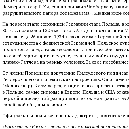
взаимном ненападении. Франция аналогичный акт с Гер
Чемберлена сэр Г. Уилсон предложил Чемберлену заяви
разрушительного напора большевизма». Мюнхенское сог
На первом этапе союзницей Германии стала Польша, в 
80 тыс. поляков и 120 тыс. чехов. А в день подписания
Польша еще 26 января 1934 г. заключила с Германией д
сотрудничества с фашистской Германией. Польское рук
правительством, а также соблюдать при всех обстоятел
по своей территории, в случае, если этим войска будут
планах» Гитлера на равных условиях. За свое пособниче
От имени Польши по поручению Пилсудского подписал 
Гитлером в его антисемитских настроениях. Он от им
(Мадагаскар). В случае реализации этого проекта Гитл
в Польше, самые сильные в Европе. Польша и США отка
первый и последний раз приняли поток эмигрантов из А
еврейской общины в Европе.
Официальная польская военная доктрина, подготовленная
«
Расчленение России лежит в основе польской политики н