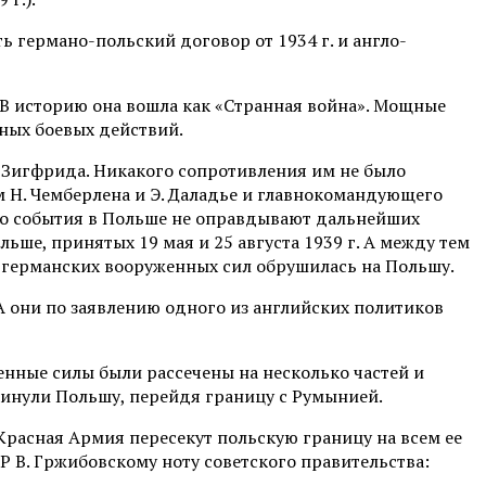
ь германо-польский договор от 1934 г. и англо-
. В историю она вошла как «Странная война». Мощные
ных боевых действий.
и Зигфрида. Никакого сопротивления им не было
ем Н. Чемберлена и Э. Даладье и главнокомандующего
что события в Польше не оправдывают дальнейших
ьше, принятых 19 мая и 25 августа 1939 г. А между тем
 германских вооруженных сил обрушилась на Польшу.
 А они по заявлению одного из английских политиков
енные силы были рассечены на несколько частей и
кинули Польшу, перейдя границу с Румынией.
 Красная Армия пересекут польскую границу на всем ее
 В. Гржибовскому ноту советского правительства: