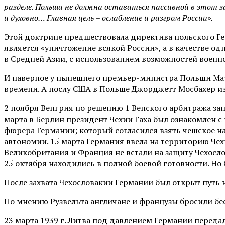
разделе. Польша не должна оставаться пассивной в этот 
и духовно… Главная цель – ослабление и разгром России».
Этой доктрине предшествовала директива польского Генш
является «уничтожение всякой России», а в качестве од
в Средней Азии, с использованием возможностей военн
И наверное у нынешнего премьер-министра Польши Ма
времени. А послу США в Польше Джорджетт Мосбахер из
2 ноября Венгрия по решению 1 Венского арбитража зан
марта в Берлин президент Чехии Гаха был ознакомлен с
фюрера Германии; который согласился взять чешское н
автономии. 15 марта Германия ввела на территорию Че
Великобритания и Франция не встали на защиту Чехосло
25 октября находились в полной боевой готовности. Но 
После захвата Чехословакии Германии был открыт путь 
По мнению Рузвельта англичане и французы бросили бес
23 марта 1939 г. Литва под давлением Германии передал