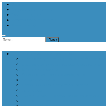
О Центре
Актуальная аналитика
Научные издания
Исторические портреты
Мероприятия
Найти:
Статьи по актуальным проблемам
Внутренние угрозы национальной безопаснос
Внешнеполитические аспекты безопасности
Войны и конфликты
Информационное противоборство
История Отечества
Кавказ, Кавказская политика России
Патриотизм
Политические процессы на постсоветском пр
Специальная военная операция
Украинский кризис