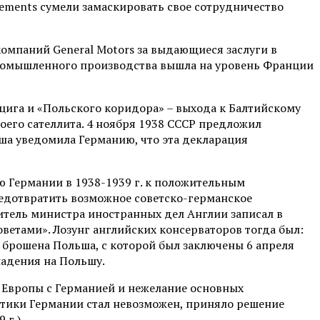
ttlements сумели замаскировать свое сотрудничество
омпаний General Motors за выдающиеся заслуги в
ромышленного производства вышла на уровень Франции
ига и «Польского коридора» – выхода к Балтийскому
его сателлита. 4 ноября 1938 СССР предложил
ша уведомила Германию, что эта декларация
 Германии в 1938-1939 г. к положительным
предотвратить возможное советско-германское
итель министра иностранных дел Англии записал в
оветами». Лозунг английских консерваторов тогда был:
 брошена Польша, с которой был заключены 6 апреля
падения на Польшу.
 Европы с Германией и нежелание основных
тики Германии стал невозможен, приняло решение
 г.).