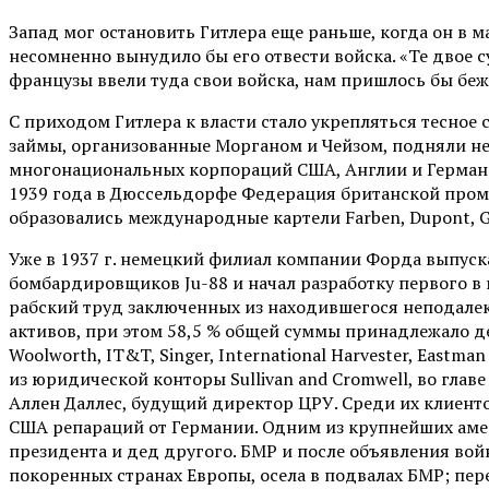
Запад мог остановить Гитлера еще раньше, когда он в м
несомненно вынудило бы его отвести войска. «Те двое 
французы ввели туда свои войска, нам пришлось бы бежа
С приходом Гитлера к власти стало укрепляться тесно
займы, организованные Морганом и Чейзом, подняли н
многонациональных корпораций США, Англии и Германии
1939 года в Дюссельдорфе Федерация британской пром
образовались международные картели Farben, Dupont, Gene
Уже в 1937 г. немецкий филиал компании Форда выпуска
бомбардировщиков Ju-88 и начал разработку первого в 
рабский труд заключенных из находившегося неподалек
активов, при этом 58,5 % общей суммы принадлежало де
Woolworth, IT&T, Singer, International Harvester, Eastm
из юридической конторы Sullivan and Cromwell, во гла
Аллен Даллес, будущий директор ЦРУ. Среди их клиент
США репараций от Германии. Одним из крупнейших амер
президента и дед другого. БМР и после объявления вой
покоренных странах Европы, осела в подвалах БМР; пер