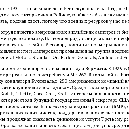
арте 1931 г. он ввел войска в Рейнскую область. Позднее
суток после вторжения в Рейнскую область были самыми 
ть, поджав хвост, потому что военных ресурсов у нас не
е сотрудничество американских английских банкиров и б
емецкую экономику. Благодаря ряду официальных и неоф
 вступила в тайный сговор, подчинив новые рынки и по
ышленности и Имперская промышленная группа подписали
ral Motors, Standart Oil, Farben-Generals, Aniline and Fi
л бронетранспортеры и машины для Вермахта. В 1939 г. 
мире реактивного истребителя Me-262. В годы войны For
у концлагеря Бухенвальд. 250 американских компаний в
сяти крупнейшим вкладчикам. Среди таких корпораций был
an Kodak, Gillette, Coca-Cola, Kraft. Интересы большинст
ве которой стоял будущий государственный секретарь США
ов числился также Банк международных расчетов (БМР), 
иканских капиталистов, поддерживавших связь с партн
ны продолжал оказывать финансовые услуги Третьему рей
еброска же капиталов открыла нацистам доступ к средст