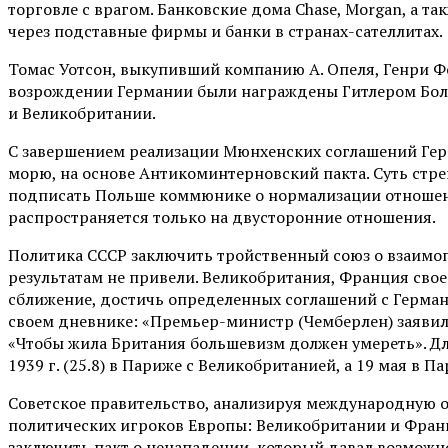
торговле с врагом. Банковские дома Chase, Morgan, а так
через подставные фирмы и банки в странах-сателлитах.
Томас Уотсон, выкупивший компанию А. Опеля, Генри Ф
возрождении Германии были награждены Гитлером Бол
и Великобритании.
С завершением реализации Мюнхенских соглашений Гер
морю, на основе Антикоминтерновский пакта. Суть стр
подписать Польше коммюнике о нормализации отношени
распространяется только на двусторонние отношения.
Политика СССР заключить тройственный союз о взаимо
результатам не привели. Великобритания, Франция свое
сближение, достичь определенных соглашений с Герман
своем дневнике: «Премьер-министр (Чемберлен) заявил, 
«Чтобы жила Британия большевизм должен умереть». Дл
1939 г. (25.8) в Париже с Великобританией, а 19 мая в
Советское правительство, анализируя международную 
политических игроков Европы: Великобритании и Фран
заключить пакт о ненападении, который давал возможнос