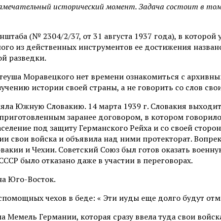
замечательный исторический момент. Задача состоит в том
таба (№ 2304/2/37, от 31 августа 1937 года), в которой
ного из действенных инструментов ее достижения названо
ой разведки.
теуша Моравецкого нет времени ознакомиться с архивн
учению истории своей страны, а не говорить со слов св
яла Южную Словакию. 14 марта 1939 г. Словакия выходит 
 приготовленным заранее договором, в котором говорилос
аселение под защиту Германского Рейха и со своей стор
хии свои войска и объявила над ними протекторат. Вопр
вакии и Чехии. Советский Союз был готов оказать военн
СССР было отказано даже в участии в переговорах.
на Юго-Восток.
помощных чехов в беде: « Эти иуды еще долго будут отм
а Мемель Германии, которая сразу ввела туда свои войск