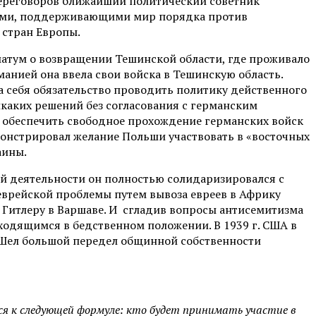
переговоров ближайший политический советник
лпами, поддерживающими мир порядка против
 стран Европы.
матум о возвращении Тешинской области, где проживало
манией она ввела свои войска в Тешинскую область.
а себя обязательство проводить политику действенного
каких решений без согласования с германским
ь обеспечить свободное прохождение германских войск
емонстрировал желание Польши участвовать в «восточных
аины.
й деятельности он полностью солидаризировался с
еврейской проблемы путем вывоза евреев в Африку
а Гитлеру в Варшаве. И сгладив вопросы антисемитизма
ходящимся в бедственном положении. В 1939 г. США в
. Шел большой передел общинной собственности
ся к следующей формуле: кто будет принимать участие в