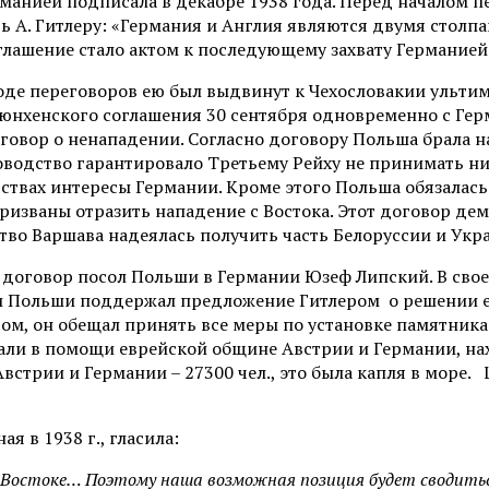
манией подписала в декабре 1938 года. Перед началом 
ть А. Гитлеру: «Германия и Англия являются двумя сто
лашение стало актом к последующему захвату Германией
ходе переговоров ею был выдвинут к Чехословакии ульти
 Мюнхенского соглашения 30 сентября одновременно с Гер
оговор о ненападении. Согласно договору Польша брала н
оводство гарантировало Третьему Рейху не принимать ни
ьствах интересы Германии. Кроме этого Польша обязалас
 призваны отразить нападение с Востока. Этот договор д
ство Варшава надеялась получить часть Белоруссии и Укр
договор посол Польши в Германии Юзеф Липский. В свое
ени Польши поддержал предложение Гитлером о решении 
ером, он обещал принять все меры по установке памятник
зали в помощи еврейской общине Австрии и Германии, на
встрии и Германии – 27300 чел., это была капля в море
 в 1938 г., гласила:
а Востоке… Поэтому наша возможная позиция будет сводить