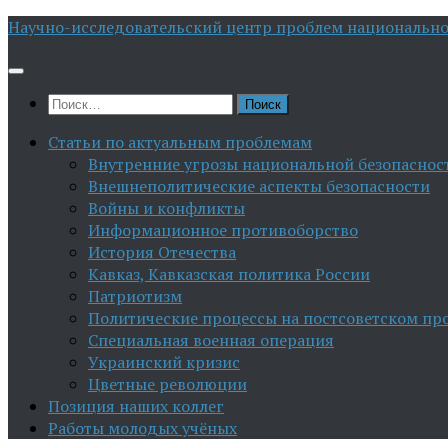
Перейти
Научно-исследовательский центр проблем национально
к
содержимому
Найти:
Статьи по актуальным проблемам
Внутренние угрозы национальной безопаснос
Внешнеполитические аспекты безопасности
Войны и конфликты
Информационное противоборство
История Отечества
Кавказ, Кавказская политика России
Патриотизм
Политические процессы на постсоветском пр
Специальная военная операция
Украинский кризис
Цветные революции
Позиция наших коллег
Работы молодых учёных