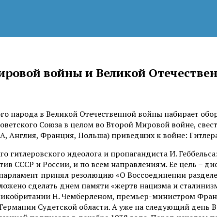
ровой войны и Великой Отечествен
о народа в Великой Отечественной войны набирает оборо
оветского Союза в целом во Второй Мировой войне, свес
ША, Англия, Франция, Польша) приведших к войне: Гитлер
о гитлеровского идеолога и пропагандиста И. Геббельса:
в СССР и России, и по всем направлениям. Ее цель – ди
ропарламент принял резолюцию «О Воссоединении разделе
ожено сделать днем памяти «жертв нацизма и сталинизм
икобритании Н. Чемберленом, премьер-министром Франц
Германии Судетской области. А уже на следующий день 