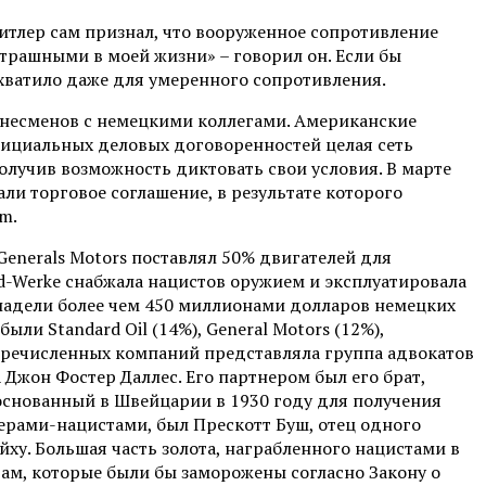
 Гитлер сам признал, что вооруженное сопротивление
страшными в моей жизни» – говорил он. Если бы
 хватило даже для умеренного сопротивления.
изнесменов с немецкими коллегами. Американские
ициальных деловых договоренностей целая сеть
лучив возможность диктовать свои условия. В марте
 торговое соглашение, в результате которого
lm.
Generals Motors поставлял 50% двигателей для
d-Werke снабжала нацистов оружием и эксплуатировала
ладели более чем 450 миллионами долларов немецких
и Standard Oil (14%), General Motors (12%),
ва перечисленных компаний представляла группа адвокатов
 Джон Фостер Даллес. Его партнером был его брат,
основанный в Швейцарии в 1930 году для получения
ерами-нацистами, был Прескотт Буш, отец одного
ху. Большая часть золота, награбленного нацистами в
вам, которые были бы заморожены согласно Закону о