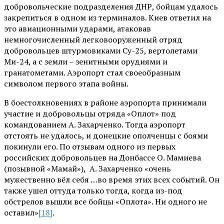
добровольческие подразделения ДНР, бойцам удалось
закрепиться в одном из терминалов. Киев ответил на
это авиационными ударами, атаковав
немногочисленный легковооруженный отряд
добровольцев штурмовиками Су-25, вертолетами
Ми-24, а с земли – зенитными орудиями и
гранатометами. Аэропорт стал своеобразным
символом первого этапа войны.
В боестолкновениях в районе аэропорта принимали
участие и добровольцы отряда «Оплот» под
командованием А. Захарченко. Тогда аэропорт
отстоять не удалось, и донецкие ополченцы с боями
покинули его. По отзывам одного из первых
российских добровольцев на Донбассе О. Мамиева
(позывной «Мамай»), А. Захарченко «очень
мужественно вёл себя …во время этих всех событий. Он
также ушел оттуда только тогда, когда из-под
обстрелов вышли все бойцы «Оплота». Ни одного не
оставил»
[18]
.