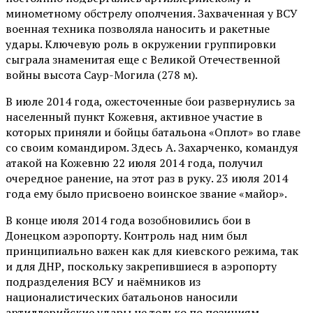
минометному обстрелу ополчения. Захваченная у ВСУ
военная техника позволяла наносить и ракетные
удары. Ключевую роль в окружении группировки
сыграла знаменитая еще с Великой Отечественной
войны высота Саур-Могила (278 м).
В июле 2014 года, ожесточенные бои развернулись за
населенный пункт Кожевня, активное участие в
которых приняли и бойцы батальона «Оплот» во главе
со своим командиром. Здесь А. Захарченко, командуя
атакой на Кожевню 22 июля 2014 года, получил
очередное ранение, на этот раз в руку. 23 июля 2014
года ему было присвоено воинское звание «майор».
В конце июля 2014 года возобновились бои в
Донецком аэропорту. Контроль над ним был
принципиально важен как для киевского режима, так
и для ДНР, поскольку закрепившиеся в аэропорту
подразделения ВСУ и наёмников из
националистических батальонов наносили
артиллерийские удары не только по позициям