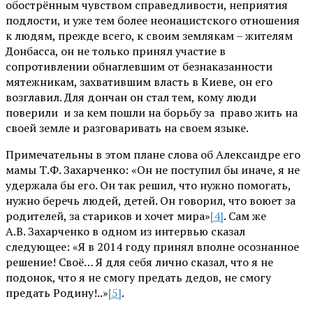
обострённым чувством справедливости, неприятия
подлости, и уже тем более неонацистского отношения
к людям, прежде всего, к своим землякам – жителям
Донбасса, он не только принял участие в
сопротивлении обнаглевшим от безнаказанности
мятежникам, захватившим власть в Киеве, он его
возглавил. Для дончан он стал тем, кому люди
поверили и за кем пошли на борьбу за право жить на
своей земле и разговаривать на своем языке.
Примечательны в этом плане слова об Александре его
мамы Т.Ф. Захарченко: «Он не поступил бы иначе, я не
удержала бы его. Он так решил, что нужно помогать,
нужно беречь людей, детей. Он говорил, что воюет за
родителей, за стариков и хочет мира»
[4]
. Сам же
А.В. Захарченко в одном из интервью сказал
следующее: «Я в 2014 году принял вполне осознанное
решение! Своё… Я для себя лично сказал, что я не
подонок, что я не смогу предать дедов, не смогу
предать Родину!..»
[5]
.