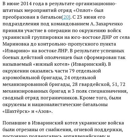
В июне 2014 года в результате организационно-
штатных мероприятий отряд «Оплот» был
преобразован в батальон
[20]
. С 23 июня его
подразделения под командованием А. Захарченко
приняли участие в операции по окружению войск
украинской группировки на юго-востоке ДНР от села
Мариновка до контрольно-пропускного пункта
«Изварино» на востоке ЛНР. В результате успешных
боевых действий ополченцев был сформирован так
называемый «южный котел» (Изваринский). В
окружении оказались части 79 отдельной
аэромобильной бригады, 24 отдельной
механизированной бригады, 28 гвардейской, 51, 72
механизированных бригад и 3 полк спецназначения,
сводный отряд пограничников. Кроме того, были
окружены и националистические батальоны
«Шахтёрск» и «Азов».
Попавшие в Изваринский котел украинские войска
были отрезаны от снабжения, огневой поддержки,
постоянно подвергались артиллерийскому и