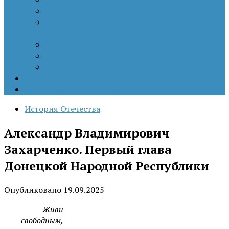
Патриотизм
Политические процессы на постсоветском
пространстве
Специальная военная операция
Украинский кризис
Цветные революции
Позиция наших коллег
Работы молодых учёных
История Отечества
Александр Владимирович
Захарченко. Первый глава
Донецкой Народной Республики
Опубликовано
19.09.2025
Живи
свободным,