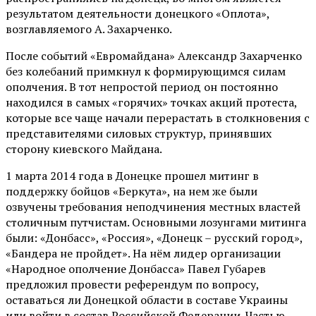
результатом деятельности донецкого «Оплота»,
возглавляемого А. Захарченко.
После событий «Евромайдана» Александр Захарченко
без колебаний примкнул к формирующимся силам
ополчения. В тот непростой период он постоянно
находился в самых «горячих» точках акций протеста,
которые все чаще начали перерастать в столкновения с
представителями силовых структур, принявших
сторону киевского Майдана.
1 марта 2014 года в Донецке прошел митинг в
поддержку бойцов «Беркута», на нем же были
озвучены требования неподчинения местных властей
столичным путчистам. Основными лозунгами митинга
были: «Донбасс», «Россия», «Донецк – русский город»,
«Бандера не пройдет». На нём лидер организации
«Народное ополчение Донбасса» Павел Губарев
предложил провести референдум по вопросу,
оставаться ли Донецкой области в составе Украины
или войти в состав Российской Федерации. Частью