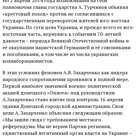
Но 2 апреля 2014 года возложивший на себя
полномочия главы государства А. Турчинов объявил
«крестовый поход» против не согласившихся с
государственным переворотом жителей юго-востока
Украины. По сути дела Украина, и прежде всего ее юго-
восточная часть, вернулась к событиям 70-летней
давности – периода Великой Отечественной войны и
её оккупации нацистской Германией и её союзниками
и пособниками, в том числе из числа украинских
коллаборационистов.
В этих условиях феномен А.В. Захарченко как лидера
народного сопротивления проявился в полной мере.
Первой наиболее значимой военно-политической
акцией донецкого «Оплота» под руководством
А.Захарченко стало взятие под контроль 16 апреля
здания Донецкой городской администрации. Свои
цели А. Захарченко объяснил следующим образом:
«Мы зашли сюда с требованием местного
референдума. Мы не верим Партии регионов,
единственный легитимный орган власти на Украине –