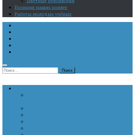
Цветные революции
Позиция наших коллег
Работы молодых учёных
О Центре
Актуальная аналитика
Научные издания
Исторические портреты
Мероприятия
Найти:
Статьи по актуальным проблемам
Внутренние угрозы национальной
безопасности
Внешнеполитические аспекты безопасности
Войны и конфликты
Информационное противоборство
История Отечества
Кавказ, Кавказская политика России