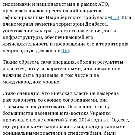
силовиками и националистами в рамках АТО,
превзошёл аналог преступлений нацистов,
зафиксированных Нюрнбергским трибуналом
[15]
. Шла
планомерная зачистка территории Донбасса,
уничтожение как гражданского населения, так и
инфраструктуры, обеспечивающей его
жизнедеятельность и превращение его в территорию
непригодную для жизни
[16]
.
Таким образом, сама операция, её ход и результаты
являются, по сути, карательными, и таковыми они
должны быть признаны, в том числе и на
международном уровне.
Стало очевидно, что киевская власть не намерена
разговаривать со своими согражданами, она
стремилась их уничтожить. Осознание этого у
большинства населения юга-востока Украины
произошло после событий 2 мая 2014 года в г. Одессе,
где украинскими националистами, поддержанными
официальными властями и спецслужбами, были