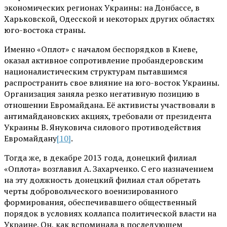
экономических регионах Украины: на Донбассе, в
Харьковской, Одесской и некоторых других областях
юго-востока страны.
Именно «Оплот» с началом беспорядков в Киеве,
оказал активное сопротивление пробандеровским
националистическим структурам пытавшимся
распространить свое влияние на юго-восток Украины.
Организация заняла резко негативную позицию в
отношении Евромайдана. Её активисты участвовали в
антимайдановских акциях, требовали от президента
Украины В. Януковича силового противодействия
Евромайдану
[10]
.
Тогда же, в декабре 2013 года, донецкий филиал
«Оплота» возглавил А. Захарченко. С его назначением
на эту должность донецкий филиал стал обретать
черты добровольческого военизированного
формирования, обеспечивавшего общественный
порядок в условиях коллапса политической власти на
Украине. Он, как вспоминала в последующем