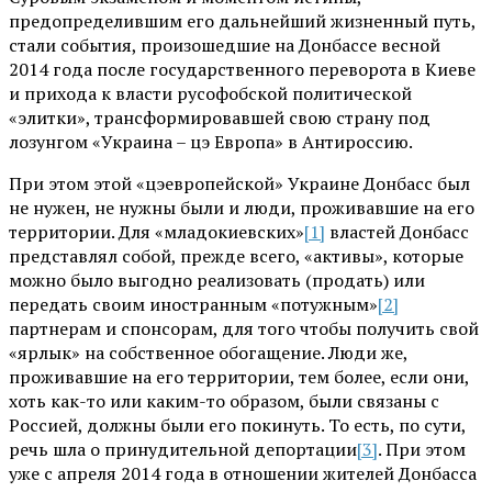
предопределившим его дальнейший жизненный путь,
стали события, произошедшие на Донбассе весной
2014 года после государственного переворота в Киеве
и прихода к власти русофобской политической
«элитки», трансформировавшей свою страну под
лозунгом «Украина – цэ Европа» в Антироссию.
При этом этой «цэевропейской» Украине Донбасс был
не нужен, не нужны были и люди, проживавшие на его
территории. Для «младокиевских»
[1]
властей Донбасс
представлял собой, прежде всего, «активы», которые
можно было выгодно реализовать (продать) или
передать своим иностранным «потужным»
[2]
партнерам и спонсорам, для того чтобы получить свой
«ярлык» на собственное обогащение. Люди же,
проживавшие на его территории, тем более, если они,
хоть как-то или каким-то образом, были связаны с
Россией, должны были его покинуть. То есть, по сути,
речь шла о принудительной депортации
[3]
. При этом
уже с апреля 2014 года в отношении жителей Донбасса