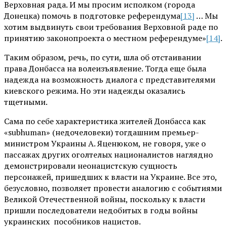
Верховная рада. И мы просим исполком (города
Донецка) помочь в подготовке референдума
[13]
… Мы
хотим выдвинуть свои требования Верховной раде по
принятию законопроекта о местном референдуме»
[14]
.
Таким образом, речь, по сути, шла об отстаивании
права Донбасса на волеизъявление. Тогда еще была
надежда на возможность диалога с представителями
киевского режима. Но эти надежды оказались
тщетными.
Сама по себе характеристика жителей Донбасса как
«subhuman» (недочеловеки) тогдашним премьер-
министром Украины А. Яценюком, не говоря, уже о
пассажах других оголтелых националистов наглядно
демонстрировали неонацистскую сущность
персонажей, пришедших к власти на Украине. Все это,
безусловно, позволяет провести аналогию с событиями
Великой Отечественной войны, поскольку к власти
пришли последователи недобитых в годы войны
украинских пособников нацистов.