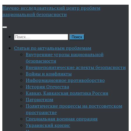
Перейти
Научно-исследовательский центр проблем
к
национальной безопасности
содержимому
Найти:
Статьи по актуальным проблемам
Внутренние угрозы национальной
безопасности
Внешнеполитические аспекты безопасности
Войны и конфликты
Информационное противоборство
История Отечества
Кавказ, Кавказская политика России
Патриотизм
Политические процессы на постсоветском
пространстве
Специальная военная операция
Украинский кризис