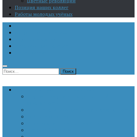
Цветные революции
Позиция наших коллег
Работы молодых учёных
О Центре
Актуальная аналитика
Научные издания
Исторические портреты
Мероприятия
Найти:
Статьи по актуальным проблемам
Внутренние угрозы национальной
безопасности
Внешнеполитические аспекты безопасности
Войны и конфликты
Информационное противоборство
История Отечества
Кавказ, Кавказская политика России