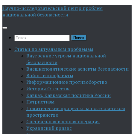
Перейти
Научно-исследовательский центр проблем
к
национальной безопасности
содержимому
Найти:
Статьи по актуальным проблемам
Внутренние угрозы национальной
безопасности
Внешнеполитические аспекты безопасности
Войны и конфликты
Информационное противоборство
История Отечества
Кавказ, Кавказская политика России
Патриотизм
Политические процессы на постсоветском
пространстве
Специальная военная операция
Украинский кризис