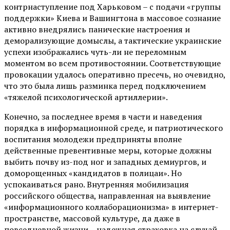
контрнаступление под Харьковом – с подачи «группы
поддержки» Киева и Вашингтона в массовое сознание
активно внедрялись панические настроения и
деморализующие домыслы, а тактические украинские
успехи изображались чуть-ли не переломным
моментом во всем противостоянии. Соответствующие
провокации удалось оперативно пресечь, но очевидно,
что это была лишь разминка перед подключением
«тяжелой психологической артиллерии».
Конечно, за последнее время в части и наведения
порядка в информационной среде, и патриотического
воспитания молодежи предприняты вполне
действенные превентивные меры, которые должны
выбить почву из-под ног и западных демиургов, и
доморощенных «кандидатов в полицаи». Но
успокаиваться рано. Внутренняя мобилизация
российского общества, направленная на выявление
«информационного коллаборационизма» в интернет-
пространстве, массовой культуре, да даже в
повседневной жизни – надежная страховка на случай