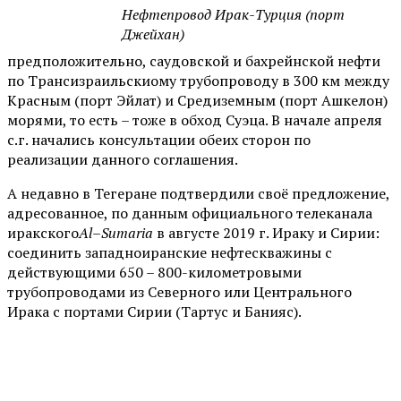
Нефтепровод Ирак-Турция (порт
Джейхан)
предположительно, саудовской и бахрейнской нефти
по Трансизраильскиому трубопроводу в 300 км между
Красным (порт Эйлат) и Средиземным (порт Ашкелон)
морями, то есть – тоже в обход Суэца. В начале апреля
с.г. начались консультации обеих сторон по
реализации данного соглашения.
А недавно в Тегеране подтвердили своё предложение,
адресованное, по данным официального телеканала
иракского
Al
–
Sumaria
в августе 2019 г. Ираку и Сирии:
соединить западноиранские нефтескважины с
действующими 650 – 800-километровыми
трубопроводами из Северного или Центрального
Ирака с портами Сирии (Тартус и Банияс).