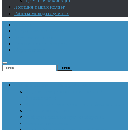
Цветные революции
Позиция наших коллег
Работы молодых учёных
О Центре
Актуальная аналитика
Научные издания
Исторические портреты
Мероприятия
Найти:
Статьи по актуальным проблемам
Внутренние угрозы национальной
безопасности
Внешнеполитические аспекты безопасности
Войны и конфликты
Информационное противоборство
История Отечества
Кавказ, Кавказская политика России