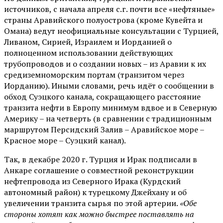
источников, с начала апреля с.г. почти все «нефтяные»
страны Аравийского полуострова (кроме Кувейта и
Омана) ведут неофициальные консультации с Турцией,
Ливаном, Сирией, Израилем и Иорданией о
полноценном использовании действующих
трубопроводов и о создании новых – из Аравии к их
средиземноморским портам (транзитом через
Иорданию). Иными словами, речь идёт о сообщении в
обход Суэцкого канала, сокращающего расстояние
транзита нефти в Европу минимум вдвое и в Северную
Америку – на четверть (в сравнении с традиционным
маршрутом Персидский Залив – Аравийское море –
Красное море – Суэцкий канал).
Так, в декабре 2020 г. Турция и Ирак подписали в
Анкаре соглашение о совместной реконструкции
нефтепровода из Северного Ирака (Курдский
автономный район) к турецкому Джейхану и об
увеличении транзита сырья по этой артерии.
«Обе
стороны хотят
как можно быстрее поставлять на