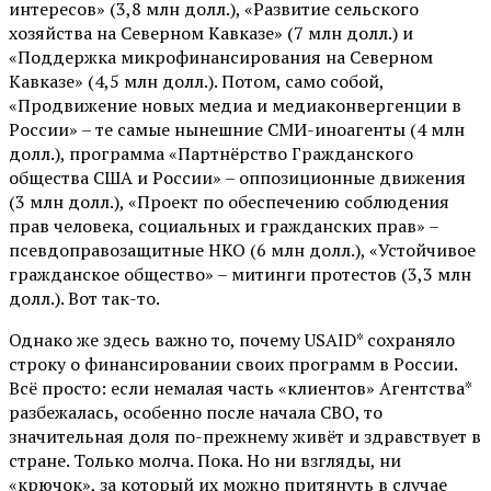
интересов» (3,8 млн долл.), «Развитие сельского
хозяйства на Северном Кавказе» (7 млн долл.) и
«Поддержка микрофинансирования на Северном
Кавказе» (4,5 млн долл.). Потом, само собой,
«Продвижение новых медиа и медиаконвергенции в
России» – те самые нынешние СМИ-иноагенты (4 млн
долл.), программа «Партнёрство Гражданского
общества США и России» – оппозиционные движения
(3 млн долл.), «Проект по обеспечению соблюдения
прав человека, социальных и гражданских прав» –
псевдоправозащитные НКО (6 млн долл.), «Устойчивое
гражданское общество» – митинги протестов (3,3 млн
долл.). Вот так-то.
Однако же здесь важно то, почему USAID* сохраняло
строку о финансировании своих программ в России.
Всё просто: если немалая часть «клиентов» Агентства*
разбежалась, особенно после начала СВО, то
значительная доля по-прежнему живёт и здравствует в
стране. Только молча. Пока. Но ни взгляды, ни
«крючок», за который их можно притянуть в случае