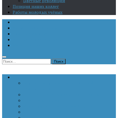
Цветные революции
Позиция наших коллег
Работы молодых учёных
О Центре
Актуальная аналитика
Научные издания
Исторические портреты
Мероприятия
Найти:
Статьи по актуальным проблемам
Внутренние угрозы национальной
безопасности
Внешнеполитические аспекты безопасности
Войны и конфликты
Информационное противоборство
История Отечества
Кавказ, Кавказская политика России