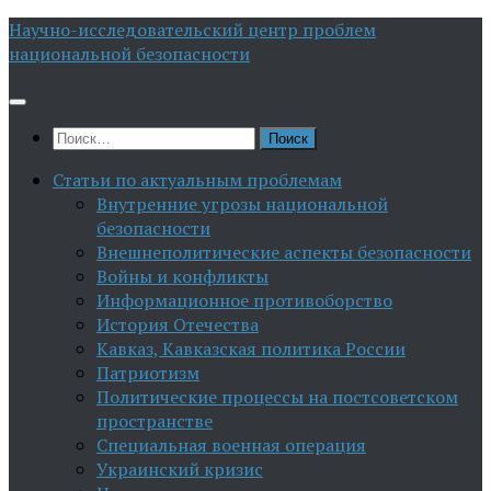
Перейти
Научно-исследовательский центр проблем
к
национальной безопасности
содержимому
Найти:
Статьи по актуальным проблемам
Внутренние угрозы национальной
безопасности
Внешнеполитические аспекты безопасности
Войны и конфликты
Информационное противоборство
История Отечества
Кавказ, Кавказская политика России
Патриотизм
Политические процессы на постсоветском
пространстве
Специальная военная операция
Украинский кризис