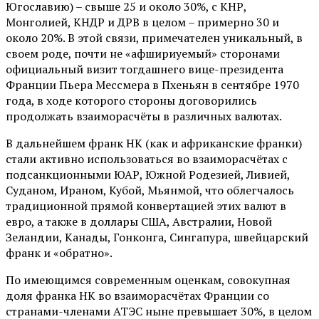
Югославию) – свыше 25 и около 30%, с КНР,
Монголией, КНДР и ДРВ в целом – примерно 30 и
около 20%. В этой связи, примечателен уникальный, в
своем роде, почти не «афшириуемый» сторонами
официальный визит тогдашнего вице-президента
Франции Пьера Мессмера в Пхеньян в сентябре 1970
года, в ходе которого стороны договорились
продолжать взаиморасчёты в различных валютах.
В дальнейшем франк НК (как и африканские франки)
стали активно использоваться во взаиморасчётах с
подсанкционными ЮАР, Южной Родезией, Ливией,
Суданом, Ираном, Кубой, Мьянмой, что облегчалось
традиционной прямой конвертацией этих валют в
евро, а также в доллары США, Австралии, Новой
Зеландии, Канады, Гонконга, Сингапура, швейцарский
франк и «обратно».
По имеющимся современным оценкам, совокупная
доля франка НК во взаиморасчётах Франции со
странами-членами АТЭС ныне превышает 30%, в целом