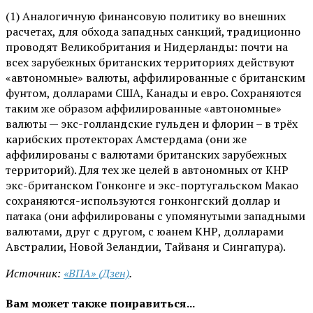
(1) Аналогичную финансовую политику во внешних
расчетах, для обхода западных санкций, традиционно
проводят Великобритания и Нидерланды: почти на
всех зарубежных британских территориях действуют
«автономные» валюты, аффилированные с британским
фунтом, долларами США, Канады и евро. Сохраняются
таким же образом аффилированные «автономные»
валюты — экс-голландские гульден и флорин – в трёх
карибских протекторах Амстердама (они же
аффилированы с валютами британских зарубежных
территорий). Для тех же целей в автономных от КНР
экс-британском Гонконге и экс-португальском Макао
сохраняются-используются гонконгский доллар и
патака (они аффилированы с упомянутыми западными
валютами, друг с другом, с юанем КНР, долларами
Австралии, Новой Зеландии, Тайваня и Сингапура).
Источник:
«ВПА» (Дзен)
.
Вам может также понравиться...