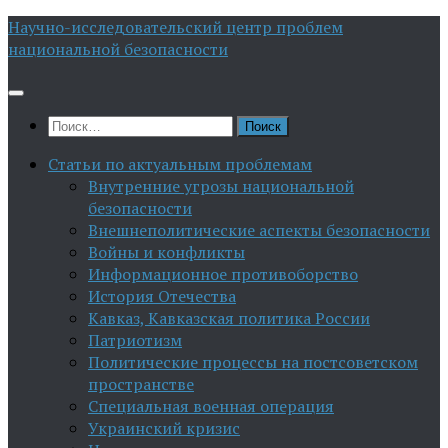
Перейти
Научно-исследовательский центр проблем
к
национальной безопасности
содержимому
Найти:
Статьи по актуальным проблемам
Внутренние угрозы национальной
безопасности
Внешнеполитические аспекты безопасности
Войны и конфликты
Информационное противоборство
История Отечества
Кавказ, Кавказская политика России
Патриотизм
Политические процессы на постсоветском
пространстве
Специальная военная операция
Украинский кризис