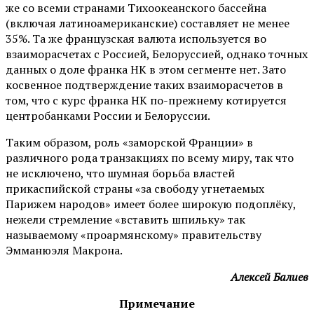
же со всеми странами Тихоокеанского бассейна
(включая латиноамериканские) составляет не менее
35%. Та же французская валюта используется во
взаиморасчетах с Россией, Белоруссией, однако точных
данных о доле франка НК в этом сегменте нет. Зато
косвенное подтверждение таких взаиморасчетов в
том, что с курс франка НК по-прежнему котируется
центробанками России и Белоруссии.
Таким образом, роль «заморской Франции» в
различного рода транзакциях по всему миру, так что
не исключено, что шумная борьба властей
прикаспийской страны «за свободу угнетаемых
Парижем народов» имеет более широкую подоплёку,
нежели стремление «вставить шпильку» так
называемому «проармянскому» правительству
Эмманюэля Макрона.
Алексей Балиев
Примечание