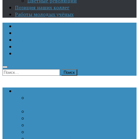
Цветные революции
Позиция наших коллег
Работы молодых учёных
О Центре
Актуальная аналитика
Научные издания
Исторические портреты
Мероприятия
Найти:
Статьи по актуальным проблемам
Внутренние угрозы национальной
безопасности
Внешнеполитические аспекты безопасности
Войны и конфликты
Информационное противоборство
История Отечества
Кавказ, Кавказская политика России