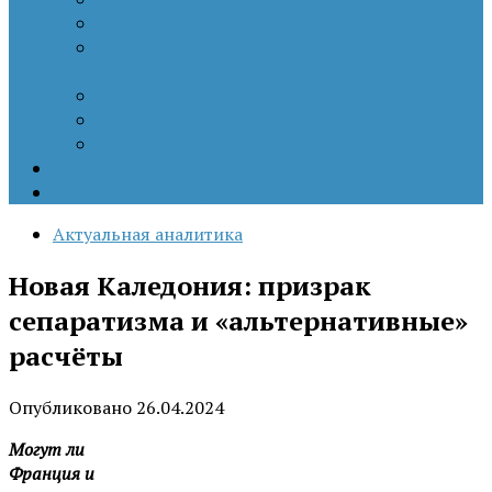
Патриотизм
Политические процессы на постсоветском
пространстве
Специальная военная операция
Украинский кризис
Цветные революции
Позиция наших коллег
Работы молодых учёных
Актуальная аналитика
Новая Каледония: призрак
сепаратизма и «альтернативные»
расчёты
Опубликовано
26.04.2024
Могут ли
Франция и