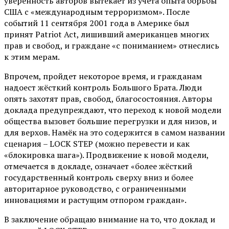
уверенность авторов вытекает из учёта опыта борьбы
США с «международным терроризмом». После
событий 11 сентября 2001 года в Америке был
принят Patriot Act, лишивший американцев многих
прав и свобод, и граждане «с пониманием» отнеслись
к этим мерам.
Впрочем, пройдет некоторое время, и гражданам
надоест жёсткий контроль Большого Брата. Люди
опять захотят прав, свобод, благосостояния. Авторы
доклада предупреждают, что переход к новой модели
общества вызовет большие перегрузки и для низов, и
для верхов. Намёк на это содержится в самом названии
сценария – LOCK STEP (можно перевести и как
«блокировка шага»). Продвижение к новой модели,
отмечается в докладе, означает «более жёсткий
государственный контроль сверху вниз и более
авторитарное руководство, с ограниченными
инновациями и растущим отпором граждан».
В заключение обращаю внимание на то, что доклад и