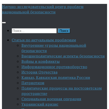
Перейти
Научно-исследовательский центр проблем
к
национальной безопасности
содержимому
Найти:
Статьи по актуальным проблемам
Внутренние угрозы национальной
безопасности
Внешнеполитические аспекты безопасности
Войны и конфликты
Информационное противоборство
История Отечества
Кавказ, Кавказская политика России
Патриотизм
Политические процессы на постсоветском
пространстве
Специальная военная операция
Украинский кризис