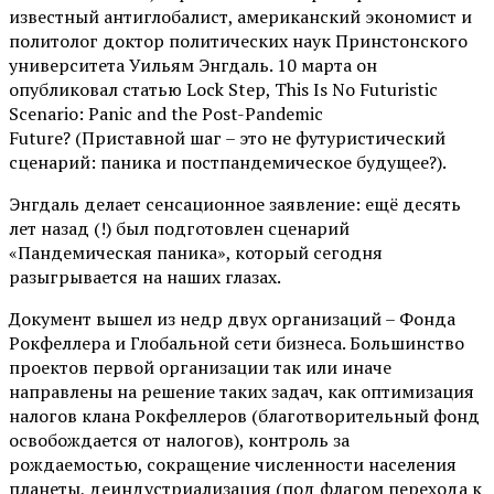
известный антиглобалист, американский экономист и
политолог доктор политических наук Принстонского
университета Уильям Энгдаль. 10 марта он
опубликовал статью Lock Step, This Is No Futuristic
Scenario: Panic and the Post-Pandemic
Future? (Приставной шаг – это не футуристический
сценарий: паника и постпандемическое будущее?).
Энгдаль делает сенсационное заявление: ещё десять
лет назад (!) был подготовлен сценарий
«Пандемическая паника», который сегодня
разыгрывается на наших глазах.
Документ вышел из недр двух организаций – Фонда
Рокфеллера и Глобальной сети бизнеса. Большинство
проектов первой организации так или иначе
направлены на решение таких задач, как оптимизация
налогов клана Рокфеллеров (благотворительный фонд
освобождается от налогов), контроль за
рождаемостью, сокращение численности населения
планеты, деиндустриализация (под флагом перехода к