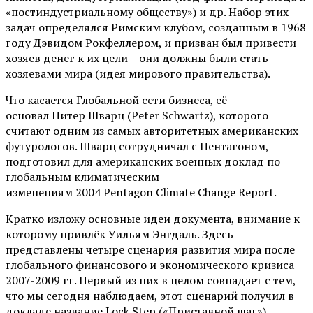
«постиндустриальному обществу») и др. Набор этих
задач определялся Римским клубом, созданным в 1968
году Дэвидом Рокфеллером, и призван был привести
хозяев денег к их цели – они должны были стать
хозяевами мира (идея мирового правительства).
Что касается Глобальной сети бизнеса, её
основал Питер Шварц (Peter Schwartz), которого
считают одним из самых авторитетных американских
футурологов. Шварц сотрудничал с Пентагоном,
подготовил для американских военных доклад по
глобальным климатическим
изменениям 2004 Pentagon Climate Change Report.
Кратко изложу основные идеи документа, внимание к
которому привлёк Уильям Энгдаль. Здесь
представлены четыре сценария развития мира после
глобального финансового и экономического кризиса
2007-2009 гг. Первый из них в целом совпадает с тем,
что мы сегодня наблюдаем, этот сценарий получил в
докладе название Lock Step («Приставной шаг»).