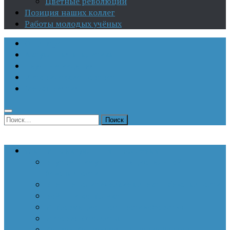
Цветные революции
Позиция наших коллег
Работы молодых учёных
О Центре
Актуальная аналитика
Научные издания
Исторические портреты
Мероприятия
Найти:
Статьи по актуальным проблемам
Внутренние угрозы национальной
безопасности
Внешнеполитические аспекты безопасности
Войны и конфликты
Информационное противоборство
История Отечества
Кавказ, Кавказская политика России