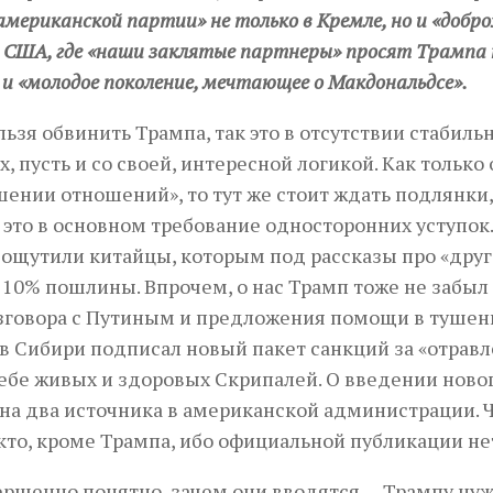
американской партии» не только в Кремле, но и «добр
в США, где «наши заклятые партнеры» просят Трампа
 и «молодое поколение, мечтающее о Макдональдсе».
льзя обвинить Трампа, так это в отсутствии стабиль
, пусть и со своей, интересной логикой. Как только 
шении отношений», то тут же стоит ждать подлянки,
 это в основном требование односторонних уступок.
 ощутили китайцы, которым под рассказы про «друг
10% пошлины. Впрочем, о нас Трамп тоже не забыл 
зговора с Путиным и предложения помощи в тушен
в Сибири подписал новый пакет санкций за «отрав
ебе живых и здоровых Скрипалей. О введении нового
на два источника в американской администрации. Ч
кто, кроме Трампа, ибо официальной публикации не
ершенно понятно, зачем они вводятся — Трампу нуже