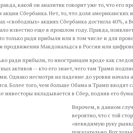
Правда, какой он аналитик говорит уже то, что его 
и акции Сбербанка. Нет, то, что доля американских
х «свободных» акциях Сбербанка достигла 40%, а 
тало известно еще в прошлом году. Правда, появляет
то только ради прибыли или в том числе и для пров
и продвижения Макдональдса в России или цифров
ько ради прибыли, то иностранцам вроде как следов
ных активов — кто его знает, чего там Трамп подпис
ми. Однако несмотря на падение до уровня начала а
ся. Более того, чем больше Обама и Трамп вводят 
е инвесторы вкладывается в Сбер, подняв его бумаг
Впрочем, в данном слу
вероятно, что с той с
«невидимую руку рынка
показательно. Вот толь