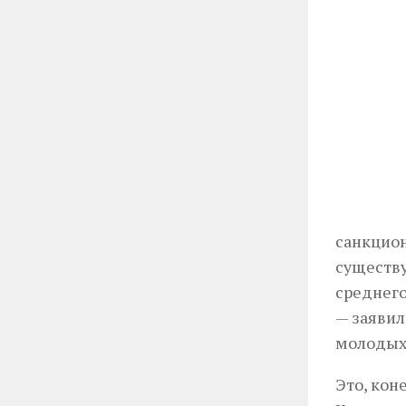
санкцион
существу
среднего
— заявил
молодых 
Это, кон