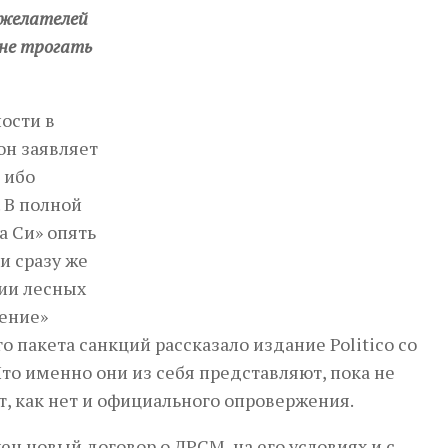
ожелателей
 не трогать
ности в
он заявляет
 ибо
 В полной
а Си» опять
и сразу же
ии лесных
ление»
 пакета санкций рассказало издание Politico со
то именно они из себя представляют, пока не
т, как нет и официального опровержения.
н новый договор о ДРСМ, на его условиях и с