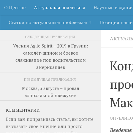
О Центре
Актуальная аналитика
Научные издани
Перейти к содержимому
Статьи по актуальным проблемам
Позиция наши
СЛЕДУЮЩАЯ ПУБЛИКАЦИЯ
АКТУАЛ
Учения Agile Spirit – 2019 в Грузии:
самолёт-шпион и боевое
слаживание под водительством
Кон
американцев
про
ПРЕДЫДУЩАЯ ПУБЛИКАЦИЯ
Москва, 3 августа – провал
«эпохальной движухи»
Мак
КОММЕНТАРИИ
ОПУБЛИК
Если вам понравилась статья, вы хотите
высказать своё мнение или просто
Введение