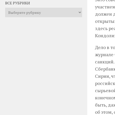
ВСЕ РУБРИКИ
участием
Все
должен д
рубрики
открытый
здесь ре
Кондолиз
Дело в т
журнале 
санкций.
Сбербанк
Сирии, ч
российск
сырьевой
конечном
быть, да
об этом,