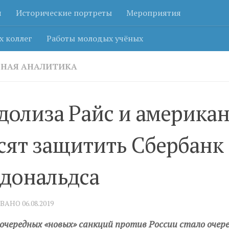
я
Исторические портреты
Мероприятия
х коллег
Работы молодых учёных
ЬНАЯ АНАЛИТИКА
долиза Райс и америка
сят защитить Сбербанк
дональдса
ОВАНО
06.08.2019
 очередных «новых» санкций против России стало оче