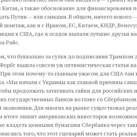
 Китая, а также обоснование для финансирования пе
ать Путин — или санкции. В общем, ничего нового
 шантаж, как и с Ираном, ЕС, Китаем, КНДР, Венесу
акция в США, где в осадок выпали лучшие друзья н
а Райс.
ом, что буквально за сутки до подписания Трампом
Форбс вышла совсем уж оптимистическая статья на
 При этом почему-то главным ужасом для США там 
а. «Мы начали с Украины как главной причины санк
тобы продолжать затягивать гайки для российских 
их государственных банков во главе со Сбербанком.
 экономики. Для многих на рынке существовал реал
 итоге лишит американских инвесторов возможнос
же владеть ценными бумагами Сбербанка через таки
 опасаясь того, что этот сценарий может стать реал