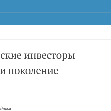
нские инвесторы
 и поколение
редным