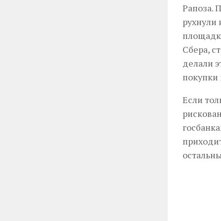
Рапоза. 
рухнули 
площадка
Сбера, с
делали э
покупки 
Если тол
рискован
госбанка
приходит
остальны