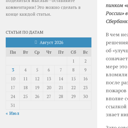
поделиться мыслью - оставляйте
пинком «
комментарии! Это можно сделать в
России» 
конце каждой статьи.
Сбербанк
СТАТЬИ ПО ДАТАМ
В чем не
решениях
Август 2026
об «улуч
Пн
Вт
Ср
Чт
Пт
Сб
Вс
означает
1
2
мере это
3
4
5
6
7
8
9
вломили 
10
11
12
13
14
15
16
после ра
17
18
19
20
21
22
23
пожаров 
24
25
26
27
28
29
30
вполне с
31
ссылкой 
« Июл
знает ни
Зато сов