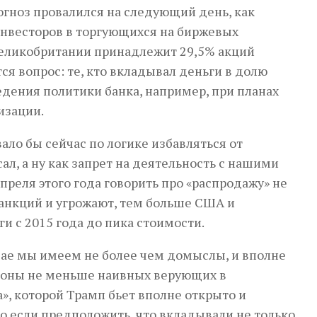
прогноз провалился на следующий день, как
 инвесторов в торгующихся на биржевых
Великобритании принадлежит 29,5% акций
ся вопрос: те, кто вкладывал деньги в долю
едения политики банка, например, при планах
изации.
ало бы сейчас по логике избавляться от
ал, а ну как запрет на деятельность с нашими
преля этого года говорить про «распродажу» не
санкций и угрожают, тем больше США и
и с 2015 года до пика стоимости.
чае мы имеем не более чем домыслы, и вполне
тороны не меньше наивных верующих в
», которой Трамп бьет вполне открыто и
ко если предположить, что вкладывали не только