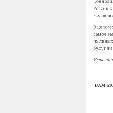
Кондолиз
России к
желающих
В целом 
самое вы
их явных
будут ли
Источни
ВАМ МО