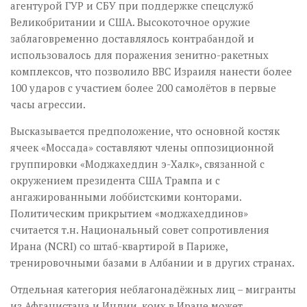
агентурой ГУР и СБУ при поддержке спецслужб
Великобритании и США. Высокоточное оружие
заблаговременно доставлялось контрабандой и
использовалось для поражения зенитно-ракетных
комплексов, что позволило ВВС Израиля нанести более
100 ударов с участием более 200 самолётов в первые
часы агрессии.
Высказывается предположение, что основной костяк
ячеек «Моссада» составляют члены оппозиционной
группировки «Моджахеддин э-Халк», связанной с
окружением президента США Трампа и с
ангажированными лоббистскими конторами.
Политическим прикрытием «моджахеддинов»
считается т.н. Национальный совет сопротивления
Ирана (NCRI) со штаб-квартирой в Париже,
тренировочными базами в Албании и в других странах.
Отдельная категория неблагонадёжных лиц – мигранты
из Афганистана и Индии, коих в Иране может