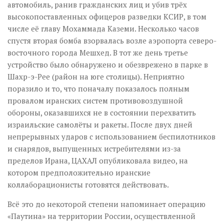
автомобиль, ранив гражданских лиц и убив трёх
высокопоставленных офицеров разведки КСИР, в том
числе её главу Мохаммада Каземи. Несколько часов
спустя вторая бомба взорвалась возле аэропорта северо-
восточного города Мешхед. В тот же день третье
устройство было обнаружено и обезврежено в парке в
Шахр-э-Рее (район на юге столицы). Неприятно
поразило и то, что поначалу показалось полным
провалом иранских систем противовоздушной
обороны, оказавшихся не в состоянии перехватить
израильские самолёты и ракеты. После двух дней
непрерывных ударов с использованием беспилотников
и снарядов, выпущенных истребителями из-за
пределов Ирана, ЦАХАЛ опубликовала видео, на
котором предположительно иранские
коллаборационисты готовятся действовать.
Всё это до некоторой степени напоминает операцию
«Паутина» на территории России, осуществленной