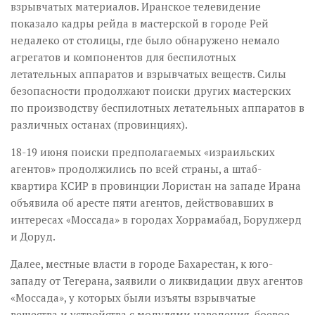
взрывчатых материалов. Иранское телевидение
показало кадры рейда в мастерской в городе Рей
недалеко от столицы, где было обнаружено немало
агрегатов и компонентов для беспилотных
летательных аппаратов и взрывчатых веществ. Силы
безопасности продолжают поиски других мастерских
по производству беспилотных летательных аппаратов в
различных останах (провинциях).
18-19 июня поиски предполагаемых «израильских
агентов» продолжились по всей страны, а штаб-
квартира КСИР в провинции Лористан на западе Ирана
объявила об аресте пяти агентов, действовавших в
интересах «Моссада» в городах Хоррамабад, Боруджерд
и Доруд.
Далее, местные власти в городе Бахарестан, к юго-
западу от Тегерана, заявили о ликвидации двух агентов
«Моссада», у которых были изъяты взрывчатые
вещества и устройства с модулями наведения, боевое