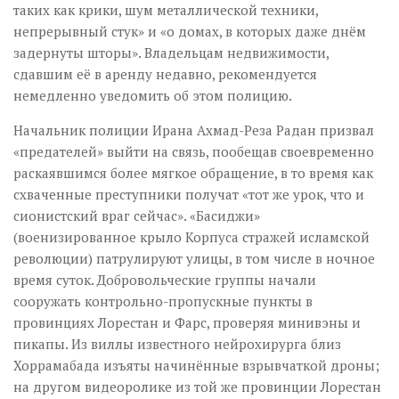
таких как крики, шум металлической техники,
непрерывный стук» и «о домах, в которых даже днём
задернуты шторы». Владельцам недвижимости,
сдавшим её в аренду недавно, рекомендуется
немедленно уведомить об этом полицию.
Начальник полиции Ирана Ахмад-Реза Радан призвал
«предателей» выйти на связь, пообещав своевременно
раскаявшимся более мягкое обращение, в то время как
схваченные преступники получат «тот же урок, что и
сионистский враг сейчас». «Басиджи»
(военизированное крыло Корпуса стражей исламской
революции) патрулируют улицы, в том числе в ночное
время суток. Добровольческие группы начали
сооружать контрольно-пропускные пункты в
провинциях Лорестан и Фарс, проверяя минивэны и
пикапы. Из виллы известного нейрохирурга близ
Хоррамабада изъяты начинённые взрывчаткой дроны;
на другом видеоролике из той же провинции Лорестан