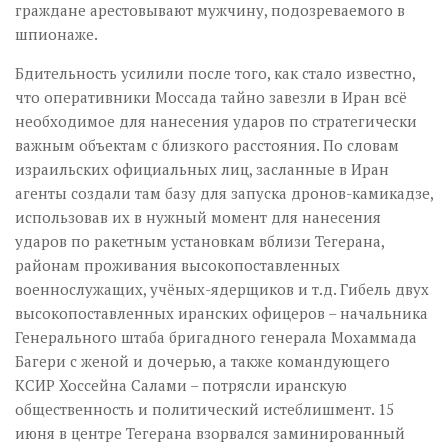
граждане арестовывают мужчину, подозреваемого в
шпионаже.
Бдительность усилили после того, как стало известно,
что оперативники Моссада тайно завезли в Иран всё
необходимое для нанесения ударов по стратегически
важным объектам с близкого расстояния. По словам
израильских официальных лиц, засланные в Иран
агенты создали там базу для запуска дронов-камикадзе,
использовав их в нужный момент для нанесения
ударов по ракетным установкам вблизи Тегерана,
районам проживания высокопоставленных
военнослужащих, учёных-ядерщиков и т.д. Гибель двух
высокопоставленных иранских офицеров – начальника
Генерального штаба бригадного генерала Мохаммада
Багери с женой и дочерью, а также командующего
КСИР Хоссейна Салами – потрясли иранскую
общественность и политический истеблишмент. 15
июня в центре Тегерана взорвался заминированный