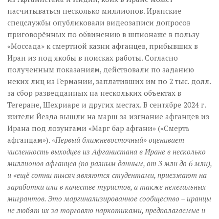
насчитываться несколько миллионов. Иранские
спецслужбы опубликовали видеозаписи допросов
приговорённых по обвинению в шпионаже в пользу
«Моссада» к смертной казни афганцев, прибывших в
Иран из под якобы в поисках работы. Согласно
полученным показаниям, действовали по заданию
неких лиц из Германии, заплативших им по 2 тыс. долл.
за сбор разведданных на нескольких объектах в
Тегеране, Шехриаре и других местах. В сентябре 2024 г.
жители Йезда вышли на марш за изгнание афганцев из
Ирана под лозунгами «Марг бар афгани» («Смерть
афганцам»).
«Первый ближневосточный» оценивает
численность выходцев из Афганистана в Иране в несколько
миллионов афганцев (по разным данным, от 3 млн до 6 млн),
и «ещё сотни тысяч являются студентами, приезжают на
заработки или в качестве туристов, а также нелегальных
мигрантов. Это маргинализированное сообщество – иранцы
не любят их за торговлю наркотиками, предполагаемые и