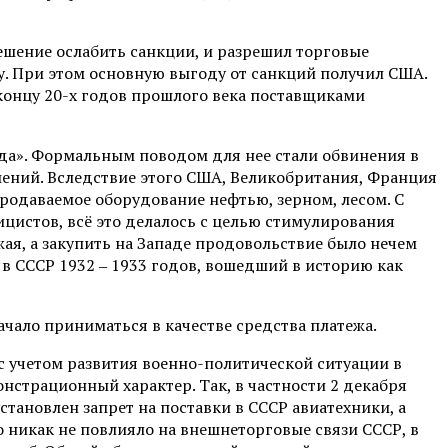
ешение ослабить санкции, и разрешил торговые
у. При этом основную выгоду от санкций получил США.
концу 20-х годов прошлого века поставщиками
ада». Формальным поводом для нее стали обвинения в
ений. Вследствие этого США, Великобритания, Франция
 продаваемое оборудование нефтью, зерном, лесом. С
ицистов, всё это делалось с целью стимулирования
жая, а закупить на Западе продовольствие было нечем
 в СССР 1932 ‒ 1933 годов, вошедший в историю как
ачало приниматься в качестве средства платежа.
с учетом развития военно-политической ситуации в
онстрационный характер. Так, в частности 2 декабря
становлен запрет на поставки в СССР авиатехники, а
 никак не повлияло на внешнеторговые связи СССР, в