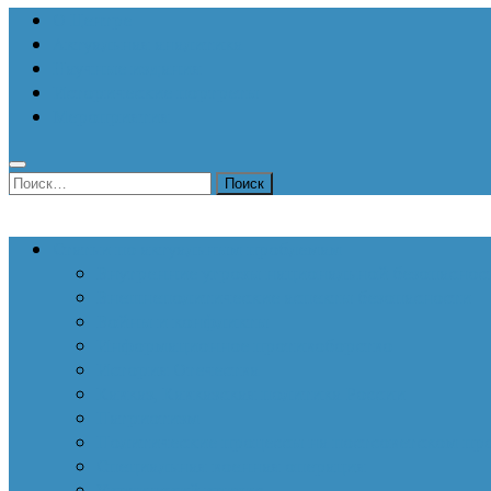
О Центре
Актуальная аналитика
Научные издания
Исторические портреты
Мероприятия
Найти:
Статьи по актуальным проблемам
Внутренние угрозы национальной безопаснос
Внешнеполитические аспекты безопасности
Войны и конфликты
Информационное противоборство
История Отечества
Кавказ, Кавказская политика России
Патриотизм
Политические процессы на постсоветском пр
Специальная военная операция
Украинский кризис