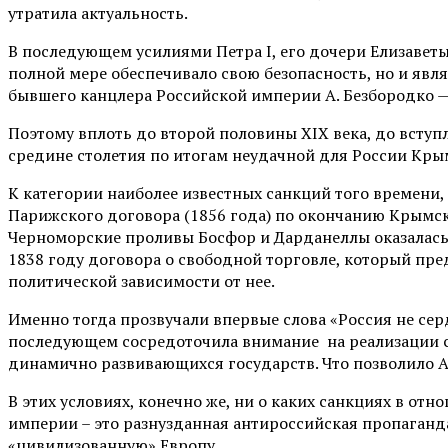
утратила актуальность.
В последующем усилиями Петра I, его дочери Елизаветы
полной мере обеспечивало свою безопасность, но и явл
бывшего канцлера Российской империи А. Безбородко — 
Поэтому вплоть до второй половины XIX века, до вступл
средине столетия по итогам неудачной для России Крым
К категории наиболее известных санкций того времени,
Парижского договора (1856 года) по окончанию Крымско
Черноморские проливы Босфор и Дарданеллы оказалась 
1838 году договора о свободной торговле, который пр
политической зависимости от нее.
Именно тогда прозвучали впервые слова «Россия не серд
последующем сосредоточила внимание на реализации св
динамично развивающихся государств. Что позволило Ал
В этих условиях, конечно же, ни о каких санкциях в от
империи – это разнузданная антироссийская пропаганд
«цивилизованную» Европу.