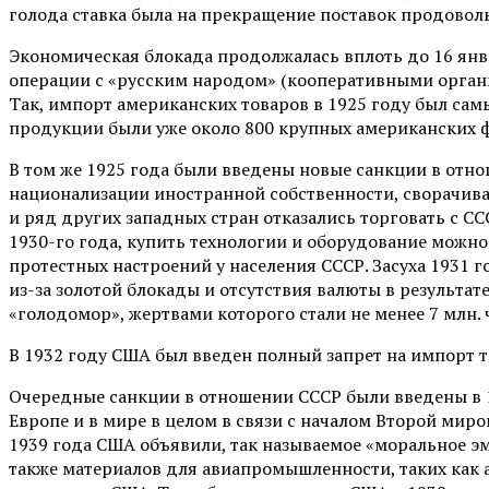
голода ставка была на прекращение поставок продовол
Экономическая блокада продолжалась вплоть до 16 янв
операции с «русским народом» (кооперативными органи
Так, импорт американских товаров в 1925 году был са
продукции были уже около 800 крупных американских ф
В том же 1925 года были введены новые санкции в отно
национализации иностранной собственности, сворачива
и ряд других западных стран отказались торговать с СС
1930-го года, купить технологии и оборудование можно
протестных настроений у населения СССР. Засуха 1931 
из-за золотой блокады и отсутствия валюты в результат
«голодомор», жертвами которого стали не менее 7 млн. ч
В 1932 году США был введен полный запрет на импорт то
Очередные санкции в отношении СССР были введены в 1
Европе и в мире в целом в связи с началом Второй миро
1939 года США объявили, так называемое «моральное эмб
также материалов для авиапромышленности, таких как а