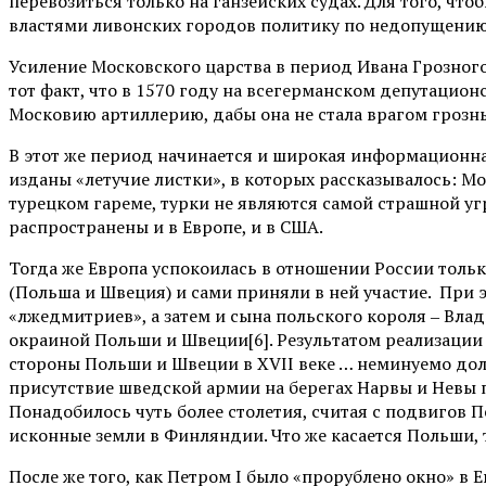
перевозиться только на ганзейских судах. Для того, ч
властями ливонских городов политику по недопущению 
Усиление Московского царства в период Ивана Грозного
тот факт, что в 1570 году на всегерманском депутацион
Московию артиллерию, дабы она не стала врагом грозным
В этот же период начинается и широкая информационн
изданы «летучие листки», в которых рассказывалось: Мо
турецком гареме, турки не являются самой страшной уг
распространены и в Европе, и в США.
Тогда же Европа успокоилась в отношении России тольк
(Польша и Швеция) и сами приняли в ней участие. При э
«лжедмитриев», а затем и сына польского короля ‒ Вла
окраиной Польши и Швеции[6]. Результатом реализации э
стороны Польши и Швеции в XVII веке … неминуемо дол
присутствие шведской армии на берегах Нарвы и Невы 
Понадобилось чуть более столетия, считая с подвигов 
исконные земли в Финляндии. Что же касается Польши, т
После же того, как Петром I было «прорублено окно» в