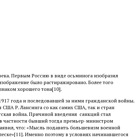
века. Первым Россию в виде осьминога изобразил
изображение было растиражировано. Более того
знаком хорошего тона[10].
1917 года и последовавшей за ними гражданской войны.
 США Р. Лансинга со как самих США, так и стран
тская война. Причиной введения санкций стал
, в частности бывший тогда премьер-министром
аявил, что: «Мысль подавить большевизм военной
 песке»[11]. Именно поэтому в условиях начинавшегося