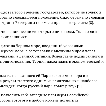
щества того времени государство, которое не только в
 образно сложившееся положение, было отражено словами
ратрицы Екатерины не имели права выстрелить»[8].
отношении нее никто открыто не заявлял. Только лишь в
ских санкциях.
ть флот на Черном море, введенный условиями
Черном море, а ее торговля с внешним миром через
ливами, а Великобритании. Вследствие подписанного в
приятствования, Турция находилась в экономической и
шла из навязанного ей Парижского договора и в
 результате этого одним из влиятельных и наиболее
ождет, когда русский царь ловит рыбу» [9].
ли позволить себе западные партнеры Российской
ссора, готового в любой момент поглотить