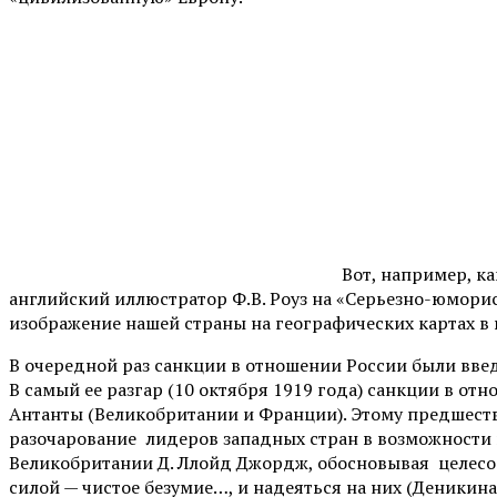
Вот, например, к
английский иллюстратор Ф.В. Роуз на «Серьезно-юморис
изображение нашей страны на географических картах в 
В очередной раз санкции в отношении России были вве
В самый ее разгар (10 октября 1919 года) санкции в от
Антанты (Великобритании и Франции). Этому предшеств
разочарование лидеров западных стран в возможности 
Великобритании Д. Ллойд Джордж, обосновывая целесоо
силой — чистое безумие…, и надеяться на них (Деникина