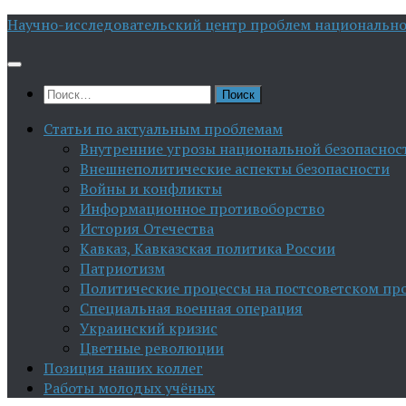
Перейти
Научно-исследовательский центр проблем национально
к
содержимому
Найти:
Статьи по актуальным проблемам
Внутренние угрозы национальной безопаснос
Внешнеполитические аспекты безопасности
Войны и конфликты
Информационное противоборство
История Отечества
Кавказ, Кавказская политика России
Патриотизм
Политические процессы на постсоветском пр
Специальная военная операция
Украинский кризис
Цветные революции
Позиция наших коллег
Работы молодых учёных