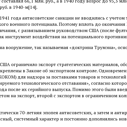
 составлял 66,1 млн. руб., а в 1940 году возрос до 95,3 
руб. в 1940-м[14].
1941 года антисоветские санкции не вводились с учетом
ого военного потенциала. Поэтому вплоть до окончания 
кончания, с развязыванием руководством США (после фулт
ак инструмент воздействия на потенциального противни
на вооружение, так называемая «доктрина Трумэна», ос
и США ограничило экспорт стратегических материалов, о
акреплены в Законе об экспортном контроле. Одновреме
КОМ) для надзора за поставками товаров и технологий 
ируемого технологического отставания», согласно которо
ода после их серийного выпуска. Помимо этого были введ
том на экспорт, второй с экспортом в ограниченном коли
ически 70-летняя эпопея антисоветских, а затем и анти
сный, системный характер и постоянно дополнялись нов