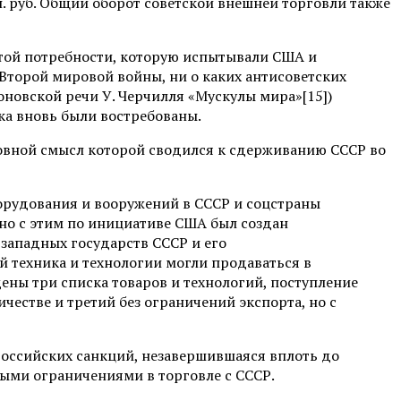
млн. руб. Общий оборот советской внешней торговли также
 той потребности, которую испытывали США и
Второй мировой войны, ни о каких антисоветских
оновской речи У. Черчилля «Мускулы мира»[15])
ка вновь были востребованы.
новной смысл которой сводился к сдерживанию СССР во
борудования и вооружений в СССР и соцстраны
нно с этим по инициативе США был создан
западных государств СССР и его
й техника и технологии могли продаваться в
ены три списка товаров и технологий, поступление
честве и третий без ограничений экспорта, но с
российских санкций, незавершившаяся вплоть до
ыми ограничениями в торговле с СССР.