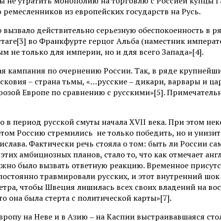
тобы не утратить монополию на торговлю с Россией купц
ремесленников из европейских государств на Русь.
 вызвало действительно серьезную обеспокоенность в ряд
стаге[3] во Франкфурте герцог Альба (наместник императ
 не только для империи, но и для всего Запада»[4].
ая кампания по очернению России. Так, в ряде крупней
сковия – страна тьмы, «…русские ‒ дикари, варвары и цар
розой Европе по сравнению с русскими»[5]. Примечательн
о в период русской смуты начала XVII века. При этом не
том Россию стремились не только победить, но и унизить
дислава. Фактически речь стояла о том: быть ли России 
тих амбициозных планов, стало то, что как отмечает анг
жно было вызвать ответную реакцию. Временное присутс
постоянно травмировали русских, и этот внутренний шок
Петра, чтобы Швеция лишилась всех своих владений на во
о она была стерта с политической карты»[7].
 Европу на Неве и в Азию ‒ на Каспии выстраивавшаяся с