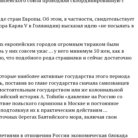
ы Ганзейского союза проводили скоординированную с
е стран Европы. Об этом, в частности, свидетельствует
ора Карла V в Голландии) высказал идею «не посылать в
ших европейских городов огромным тиражом были
ь у них совсем ужас … у него минимум 50 жен, как в
о, что подобного рода страшилки и сейчас достаточно
которые наиболее активные государства этого периода
, поставив во главе государства сначала самозванцев
самостоятельным государством или же колониальной
лийский историк А. Тойнби «давление на Россию со
твие польского гарнизона в Москве и постоянное
 подтолкнул их к практическим действиям …
сточных берегах Балтийского моря, включая свои
толетиями в отношении России экономическая блокада