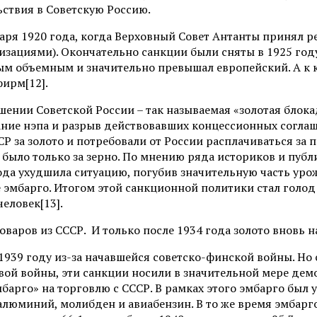
ьствия в Советскую Россию.
аря 1920 года, когда Верховный Совет Антанты принял р
зациями). Окончательно санкции были сняты в 1925 год
мым объемным и значительно превышал европейский. А к 
ирм[12].
шении Советской России – так называемая «золотая блок
ние нэпа и разрыв действовавших концессионных соглаш
СР за золото и потребовали от России расплачиваться за
 было только за зерно. По мнению ряда историков и публ
года ухудшила ситуацию, погубив значительную часть уро
е эмбарго. Итогом этой санкционной политики стал голод
еловек[13].
варов из СССР. И только после 1934 года золото вновь н
939 году из-за начавшейся советско-финской войны. Но 
вой войны, эти санкции носили в значительной мере дем
арго» на торговлю с СССР. В рамках этого эмбарго был у
люминий, молибден и авиабензин. В то же время эмбарго