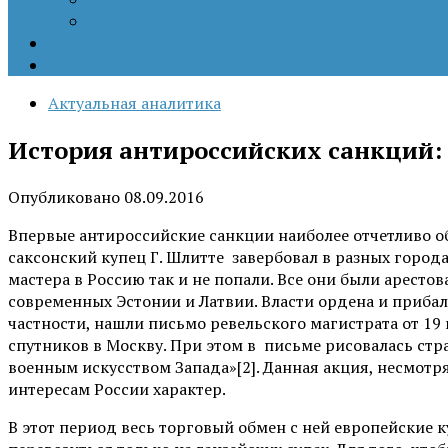
Цветные революции
Позиция наших коллег
Работы молодых учёных
Актуальная аналитика
История антироссийских санкций: 
Опубликовано
08.09.2016
Впервые антироссийские санкции наиболее отчетливо об
саксонский купец Г. Шлитте завербовал в разных город
мастера в Россию так и не попали. Все они были арест
современных Эстонии и Латвии. Власти ордена и прибал
частности, нашли письмо ревельского магистрата от 19 
спутников в Москву. При этом в письме рисовалась ст
военным искусством Запада»[2]. Данная акция, несмот
интересам России характер.
В этот период весь торговый обмен с ней европейские 