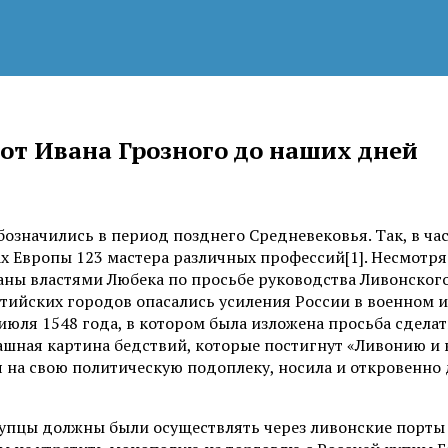
от Ивана Грозного до наших дней
означились в период позднего Средневековья. Так, в ча
ах Европы 123 мастера различных профессий[1]. Несмотр
ованы властями Любека по просьбе руководства Ливонског
тийских городов опасались усиления России в военном и
июля 1548 года, в котором была изложена просьба сделать
рашная картина бедствий, которые постигнут «Ливонию и
ря на свою политическую подоплеку, носила и открове
купцы должны были осуществлять через ливонские порты 