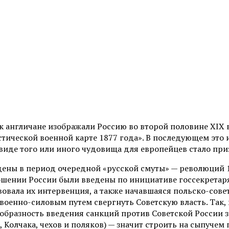
ак англичане изображали Россию во второй половине XIX 
тической военной карте 1877 года». В последующем это 
виде того или иного чудовища для европейцев стало при
дены в период очередной «русской смуты» — революций 
ношении России были введены по инициативе госсекретаря
овала их интервенция, а также начавшаяся польско-сове
военно-силовым путем свергнуть Советскую власть. Так
бразность введения санкций против Советской России з
, Колчака, чехов и поляков) — значит строить на сыпучем