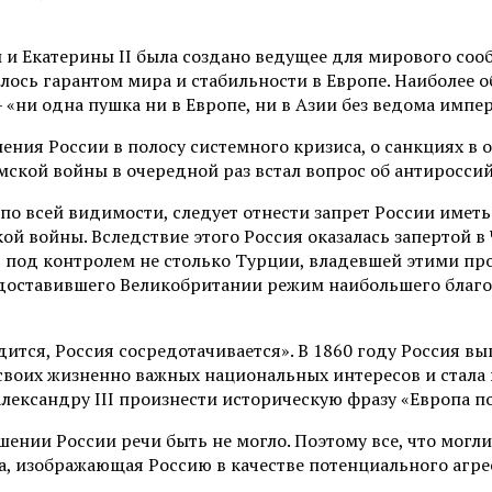
 и Екатерины II была создано ведущее для мирового сооб
ялось гарантом мира и стабильности в Европе. Наиболее
«ни одна пушка ни в Европе, ни в Азии без ведома импе
ения России в полосу системного кризиса, о санкциях в 
ской войны в очередной раз встал вопрос об антироссий
 по всей видимости, следует отнести запрет России име
й войны. Вследствие этого Россия оказалась запертой в 
под контролем не столько Турции, владевшей этими про
едоставившего Великобритании режим наибольшего благо
ится, Россия сосредотачивается». В 1860 году Россия вы
оих жизненно важных национальных интересов и стала в
ександру III произнести историческую фразу «Европа под
ношении России речи быть не могло. Поэтому все, что мог
а, изображающая Россию в качестве потенциального агре