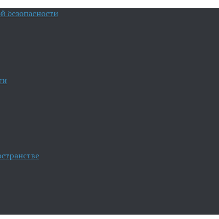
й безопасности
ти
остранстве