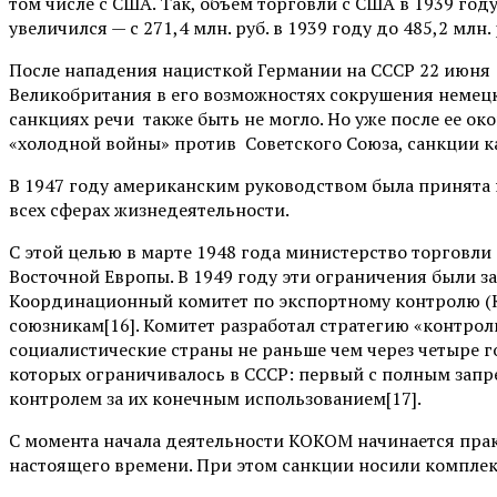
том числе с США. Так, объем торговли с США в 1939 году
увеличился — с 271,4 млн. руб. в 1939 году до 485,2 млн. 
После нападения нацисткой Германии на СССР 22 июня 
Великобритания в его возможностях сокрушения немецк
санкциях речи также быть не могло. Но уже после ее о
«холодной войны» против Советского Союза, санкции к
В 1947 году американским руководством была принята 
всех сферах жизнедеятельности.
С этой целью в марте 1948 года министерство торговл
Восточной Европы. В 1949 году эти ограничения были з
Координационный комитет по экспортному контролю (КО
союзникам[16]. Комитет разработал стратегию «контрол
социалистические страны не раньше чем через четыре г
которых ограничивалось в СССР: первый с полным запре
контролем за их конечным использованием[17].
С момента начала деятельности КОКОМ начинается практ
настоящего времени. При этом санкции носили комплек