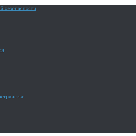
й безопасности
ти
остранстве