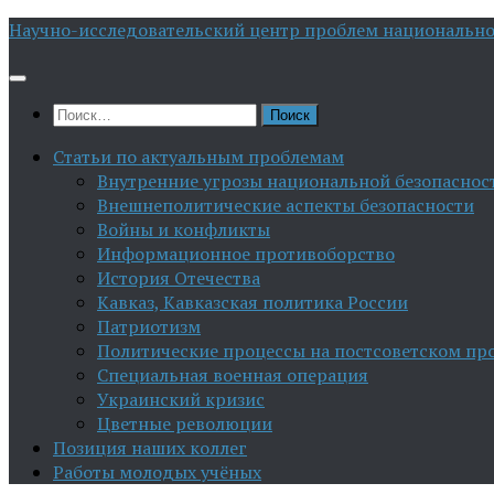
Перейти
Научно-исследовательский центр проблем национально
к
содержимому
Найти:
Статьи по актуальным проблемам
Внутренние угрозы национальной безопаснос
Внешнеполитические аспекты безопасности
Войны и конфликты
Информационное противоборство
История Отечества
Кавказ, Кавказская политика России
Патриотизм
Политические процессы на постсоветском пр
Специальная военная операция
Украинский кризис
Цветные революции
Позиция наших коллег
Работы молодых учёных