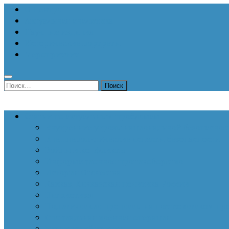
О Центре
Актуальная аналитика
Научные издания
Исторические портреты
Мероприятия
Найти:
Статьи по актуальным проблемам
Внутренние угрозы национальной безопаснос
Внешнеполитические аспекты безопасности
Войны и конфликты
Информационное противоборство
История Отечества
Кавказ, Кавказская политика России
Патриотизм
Политические процессы на постсоветском пр
Специальная военная операция
Украинский кризис